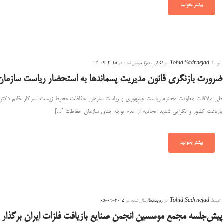
بیشتر بخوانید
توسط
Tohid Sadrnejad
در
اخبار
,
مدارک
ارسال شده در
2015-09-12
ضرورت بازنگری قانون مدیریت پسماندها به استحضار ریاست سازم
طی ملاقات معاونت محترم ریاست جمهوری و ریاست سازمان حفاظت محیط زیست، سرکار خانم دکتر ابتک
بازیافت کشور و نگرانی شدید اتحادیه از عدم توجه جدی سازمان حفاظت [...]
بیشتر بخوانید
توسط
Tohid Sadrnejad
در
رویدادها
ارسال شده در
2015-09-05
پیش‌جلسه مجمع موسسین انجمن صنایع بازیافت فلزات ایران برگذار 