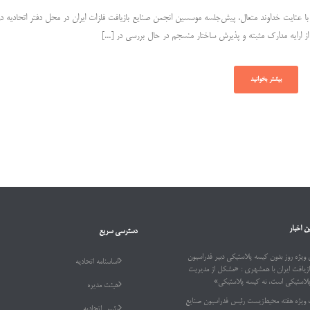
با عنایت خداوند متعال، پیش‌جلسه موسسین انجمن صنایع بازیافت فلزات ایران در محل دفتر اتحادیه د
از ارایه مدارک مثبته و پذیرش ساختار منسجم در حال بررسی در [...]
بیشتر بخوانید
ن اخبار
دسترسی سریع
ویژه روز بدون کیسه پلاستیکی دبیر فدراسیون
اساسنامه اتحادیه
ازیافت ایران با همشهری : «مشکل از مدیریت
پلاستیکی است، نه کیسه پلاستیکی»
هیئت مدیره
 ویژه هفته محیط‌زیست رئیس فدراسیون صنایع
رئیس اتحادیه