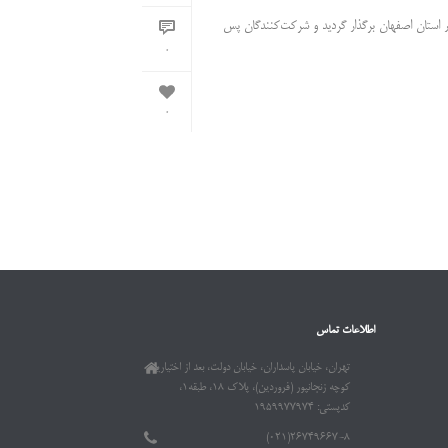
ر استان اصفهان برگذار گردید و شرکت‌کنندگان پس
0
0
اطلاعات تماس
تهران، خیابان پاسداران، خیابان دولت، بعد از اختیاریه،
کوچه زنجانپور (فروردین)، پلاک ۱۸، طبقه۱،
کدپستی: ۱۹۵۹۹۷۷۹۷۴
۲۶۷۴۹۶۶۷-۸(۰۲۱)