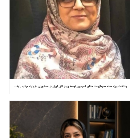
یادداشت ویژه هفته محیط‌زیست مشاور کمیسیون توسعه پایدار اتاق ایران در همشهری: «روایت میناب را به کاپ ۳۱ ببریم»