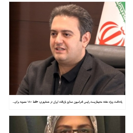
یادداشت ویژه هفته محیط‌زیست رئیس فدراسیون صنایع بازیافت ایران در همشهری: «فقط ۱۸۰ مصوبه برای خارج کردن خودروهای فرسوده از خیابان‌ها»