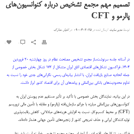
تصمیم مهم مجمع تشخیص درباره کنوانسیون‌های
پالرمو و CFT
توسط
مدیر سایت
ارسال شده در
2025-04-09
در
اخبار
,
مدارک
0
0
در آستانه جلسه سرنوشت‌ساز مجمع تشخیص مصلحت نظام در روز چهارشنبه ۲۰ فروردین
۱۴۰۴، فراکسیون تشکل‌های اقتصادی اتاق ایران متشکل از ۱۷۲ تشکل بخش خصوصی از
جمله اتحادیه صنایع بازیافت ایران، با انتشار بیانیه‌ای رسمی، نگرانی‌های جدی خود را نسبت به
تداوم محدودیت‌های بانکی بین‌المللی و پیامدهای آن برای اقتصاد کشور ابراز داشت.
در این بیانیه، نمایندگان بخش خصوصی با تأکید بر تأثیر مستقیم عدم پیوستن ایران به
کنوانسیون‌های بین‌المللی مبارزه با جرائم سازمان‌یافته (پالرمو) و مقابله با تأمین مالی تروریسم
(CFT) بر محیط کسب‌وکار، نسبت به افزایش هزینه‌های مبادلاتی، کاهش رقابت‌پذیری
تولیدکنندگان ایرانی و حذف تدریجی کشور از زنجیره‌های تأمین جهانی هشدار داده‌اند.
فراکسیون تشکل‌های اقتصادی، از اعضای محترم مجمع تشخیص خواسته است با در نظر