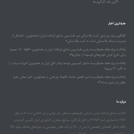
آیین نامه کارگروه ها
جدیدترین اخبار
گفتگوی ویژه روز بدون کیسه پلاستیکی دبیر فدراسیون صنایع بازیافت ایران با همشهری : «مشکل از
مدیریت پسماند پلاستیکی است، نه کیسه پلاستیکی»
یادداشت ویژه هفته محیط‌زیست رئیس فدراسیون صنایع بازیافت ایران در همشهری: «فقط ۱۸۰ مصوبه
برای خارج کردن خودروهای فرسوده از خیابان‌ها»
یادداشت ویژه هفته محیط‌زیست مشاور کمیسیون توسعه پایدار اتاق ایران در همشهری: «روایت میناب را
به کاپ ۳۱ ببریم»
یادداشت ویژه هفته محیط‌زیست دبیر انجمن خدمات اقتصاد چرخشی در همشهری: «چرا معادن جدید
جهان زیر زمین نیستند؟»
درباره ما
اتحادیه صنایع بازیافت ایران سازمانی عضومحور، مستقل، غیر دولتی و غیر انتفاعی است که در بهار
۱۳۸۷ با شماره‌ی ثبت ۳۱۴۵۳ در اتاق بازرگانی، صنایع، معادن و کشاورزی ایران تأسیس گردیده و
یگانه تشکل اقتصادی تخصصی با بیش از ۲۵۰ شرکت بخش خصوصی در حوزه‌های مختلف تولید کالا