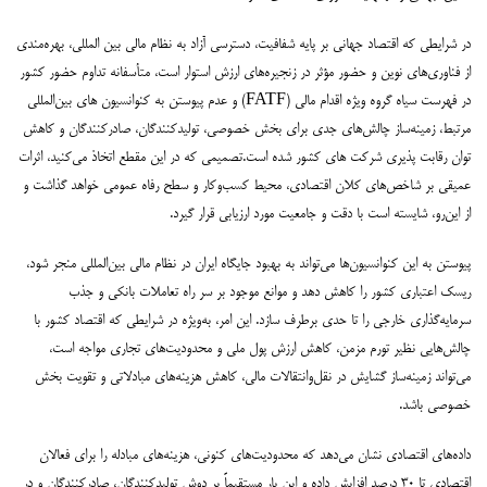
در شرایطی که اقتصاد جهانی بر پایه شفافیت، دسترسی آزاد به نظام مالی بین المللی، بهره‌مندی
از فناوری‌های نوین و حضور مؤثر در زنجیره‌های ارزش استوار است، متأسفانه تداوم حضور کشور
در فهرست سیاه گروه ویژه اقدام مالی (FATF) و عدم پیوستن به کنوانسیون های بین‌المللی
مرتبط، زمینه‌ساز چالش‌های جدی برای بخش خصوصی، تولیدکنندگان، صادرکنندگان و کاهش
توان رقابت پذیری شرکت های کشور شده است.تصمیمی که در این مقطع اتخاذ می‌کنید، اثرات
عمیقی بر شاخص‌های کلان اقتصادی، محیط کسب‌وکار و سطح رفاه عمومی خواهد گذاشت و
از این‌رو، شایسته است با دقت و جامعیت مورد ارزیابی قرار گیرد.
پیوستن به این کنوانسیون‌ها می‌تواند به بهبود جایگاه ایران در نظام مالی بین‌المللی منجر شود،
ریسک اعتباری کشور را کاهش دهد و موانع موجود بر سر راه تعاملات بانکی و جذب
سرمایه‌گذاری خارجی را تا حدی برطرف سازد. این امر، به‌ویژه در شرایطی که اقتصاد کشور با
چالش‌هایی نظیر تورم مزمن، کاهش ارزش پول ملی و محدودیت‌های تجاری مواجه است،
می‌تواند زمینه‌ساز گشایش در نقل‌وانتقالات مالی، کاهش هزینه‌های مبادلاتی و تقویت بخش
خصوصی باشد.
داده‌های اقتصادی نشان می‌دهد که محدودیت‌های کنونی، هزینه‌های مبادله را برای فعالان
اقتصادی تا ۳۰ درصد افزایش داده و این بار مستقیماً بر دوش تولیدکنندگان، صادرکنندگان و در