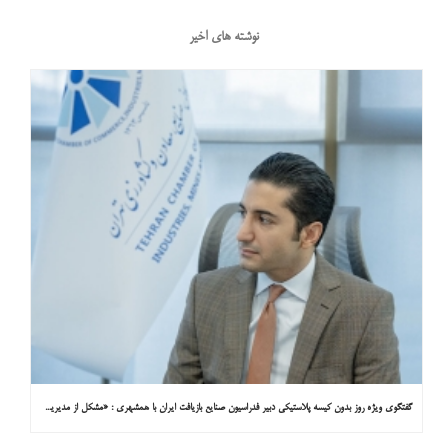
نوشته های اخیر
گفتگوی ویژه روز بدون کیسه پلاستیکی دبیر فدراسیون صنایع بازیافت ایران با همشهری : «مشکل از مدیریت پسماند پلاستیکی است، نه کیسه پلاستیکی»