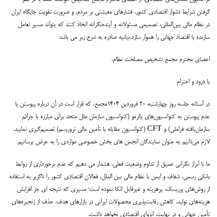
گرفتن شرایط دشوار اقتصادی کشور، فشارهای معیشتی بر مردم، و ضرورت تقویت جایگاه ایران
در نظام مالی بین‌المللی، تصمیمی مسئولانه و آینده‌نگرانه اتخاذ کنند که بتواند مسیر تعامل
سازنده با اقتصاد جهانی را هموار سازد.بیانیه صادره به شرح زیر می باشد:
اعضای محترم مجمع تشخیص مصلحت نظام،
با درود و احترام
در آستانه جلسه روز چهارشنبه ۲۰ فروردین ۱۴۰۴مجمع، که قرار است در آن درباره پیوستن یا
عدم پیوستن به کنوانسیون‌های پالرمو (کنوانسیون سازمان ملل متحد برای مبارزه با جرائم
سازمان‌یافته فراملی) و CFT (کنوانسیون مقابله با تأمین مالی تروریسم) تصمیم‌گیری نمایید،
لازم می‌دانیم به عنوان نمایندگان انجمن های بخش خصوصی مواردی را به عرض برسانیم:
ما با ابراز نگرانی عمیق از تداوم وضعیت فعلی، هشدار می دهیم که عدم برخورداری از روابط
بانکی رسمی، شفاف و ایمن با نظام مالی بین الملل، فعالان اقتصادی کشور را ناگزیر به استفاده
از روش‌های پرریسک، پرهزینه و غیرقابل اتکا نموده است؛ مسیری که نتیجه ای جز افزایش
هزینه‌های تولید، کاهش رقابت‌پذیری محصولات ایرانی در بازارهای هدف، حذف از زنجیره‌های
تأمین جهانی و در نهایت، انزوای اقتصادی نخواهد داشت.