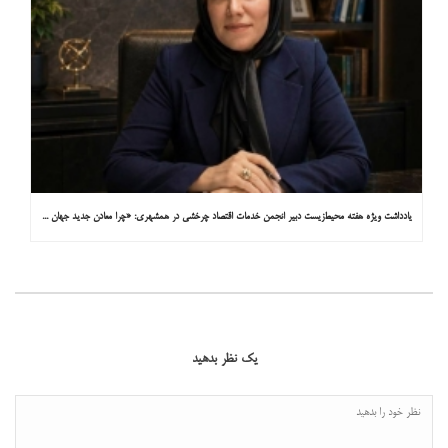
یادداشت ویژه هفته محیط‌زیست دبیر انجمن خدمات اقتصاد چرخشی در همشهری: «چرا معادن جدید جهان زیر زمین نیستند؟»
یک نظر بدهید