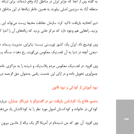
به گفته وی از آنجا که جزایر ایران در مناطق آزاد واقع شده‌اند، برای ای
منطقه آزاد به سرزمین اصلی بیاورند به همین خاطر زباله‌ها در این مناطق د
دبیر اتحادیه بازیافت تاکید کرد: سازمان حفاظت محیط زیست می‌تواند این ی
بزنید. راه‌هایی هم وجود دارد که مرکز دفنی بزنید که زباله‌های آن را احیا ک
وی توضیح داد: ایران یک کشور توریستی نیست؛ بنابراین، مدیریت پسماند در
-یعنی آنچه در دنیا به آن لجستیک معکوس می‌گویند، رخ دهد-، مسأله پس
وی افزود: در لجستیک معکوس مردم پلاستیک و شیشه را به مراکزی خاص ع
جمع‌آوری تحویل داده و در ازای این خدمت، رقمی به‌عنوان حق الزحمه دریا
نبود آموزش از کودکی و نبود قانون
منصور فلاح راد کارشناس بازیافت نیز در گفت‌وگو با خبرنگار جماران،
درباره
کودکی در خانواده و کودکستان اصول مورد نظر را به کودکانشان یاد می‌دهند
وی افزود: آن جور که من شنیده‌ام در آمریکا اگر یک زباله از ماشین بیرون 