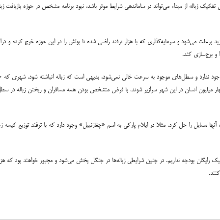
 تفکیک زباله از مبداء می‌تواند در ساماندهی شرایط موثر باشد، نبود برنامه مشخص در حوزه بازیافت زبا
مزید برعلت می‌شود و سرمایه‌گذاری که با هزار ترفند راضی شده تا پولش را در این حوزه خرج کرده 
هار میلیون انسان در این شهر سرازیر شوند، با فرض متشخص بودن همه مسافران و ریختن زباله در سطل
نها مسایل را حل کرد. مثلا در ایلام پارکی به اسم «چغازنبیل» وجود دارد که با ترفند توزیع کیسه زب
ک رایگان بودجه نداریم. در چنین شرایطی زباله‌ها در جنگل پخش می‌شود و مجبور خواهند بود که هزینه
نند.