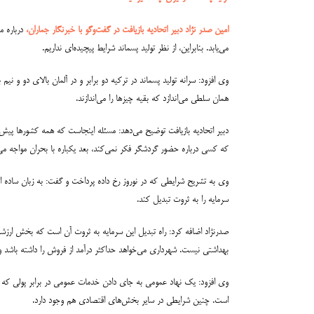
امین صدر نژاد دبیر اتحادیه بازیافت در گفت‌وگو با خبرنگار جماران،
درباره م
می‌یابد. بنابراین، از نظر تولید پسماند شرایط پیچیده‌ای نداریم.
وی افزود: سرانه تولید پسماند در ترکیه دو برابر و در آلمان بالای دو و نی
همان سلطی می‌اندازد که بقیه چیزها را می‌اندازند.
دبیر اتحادیه بازیافت توضیح می‌دهد: مسئله اینجاست که همه کشورها پیش‌بی
که کسی درباره حضور گردشگر فکر نمی‌کند، بعد یکباره با بحران مواجه می‌
وی به تشریح شرایطی که در نوروز رخ داده پرداخت و گفت: به زبان ساده اتف
سرمایه را به ثروت تبدیل کند.
صدرنژاد اضافه کرد: راه تبدیل این سرمایه به ثروت آن است که بخش ارزشمن
بهداشتی نیست. شهرداری می‌خواهد حداکثر درآمد از فروش را داشته باشد و 
وی افزود: یک نهاد عمومی به جای دادن خدمات عمومی در برابر پولی که از 
است. چنین شرایطی در سایر بخش‌های اقتصادی هم وجود دارد.