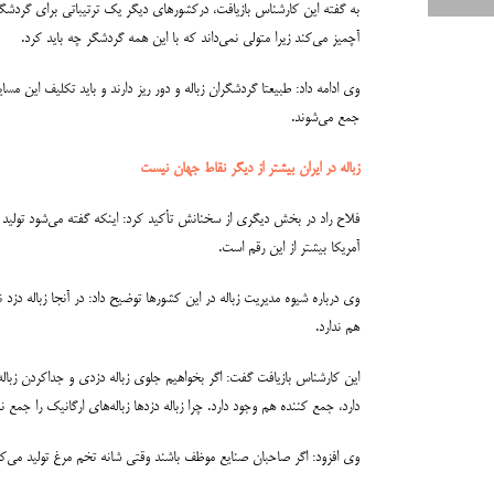
آچمیز می‌کند زیرا متولی نمی‌داند که با این همه گردشگر چه باید کرد.
وی ادامه داد: طبیعتا گردشگران زباله و دور ریز دارند و باید تکلیف ای
جمع می‌شوند.
زباله در ایران بیشتر از دیگر نقاط جهان نیست
فلاح راد در بخش دیگری از سخنانش تأکید کرد: اینکه گفته می‌شود تولید زبا
آمریکا بیشتر از این رقم است.
وی درباره شیوه مدیریت زباله در این کشورها توضیح داد: در آنجا زباله دزد
هم ندارد.
این کارشناس بازیافت گفت: اگر بخواهیم جلوی زباله دزدی و جداکردن زباله ا
دارد، جمع کننده هم وجود دارد. چرا زباله دزدها زباله‌های ارگانیک را جمع ن
وی افزود: اگر صاحبان صنایع موظف باشند وقتی شانه تخم مرغ تولید می‌کنن