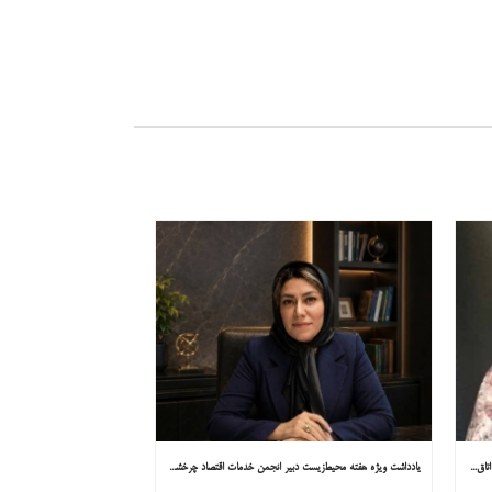
یادداشت ویژه هفته محیط‌زیست مشاور کمیسیون توسعه پایدار اتاق ایران در همشهری: «روایت میناب را به کاپ ۳۱ ببریم»
یادداشت ویژه هفته محیط‌زیست دبیر انجمن خدمات اقتصاد چرخشی در همشهری: «چرا معادن جدید جهان زیر زمین نیستند؟»