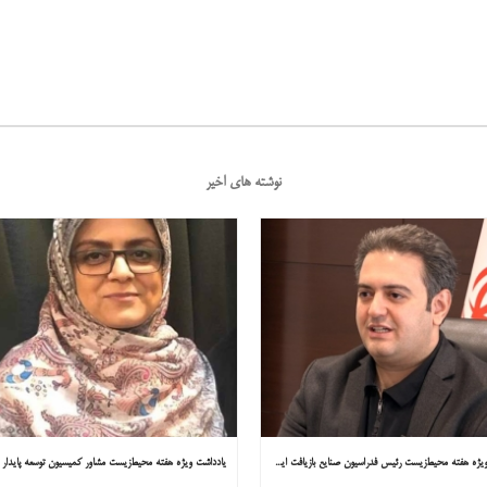
نوشته های اخیر
یادداشت ویژه هفته محیط‌زیست رئیس فدراسیون صنایع بازیافت ایران در همشهری: «فقط ۱۸۰ مصوبه برای خارج کردن خودروهای فرسوده از خیابان‌ها»