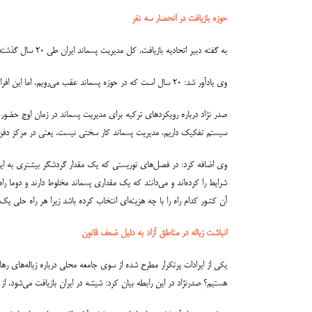
حوزه بازیافت در انحصار سه نفر
به گفته دبیر اتحادیه بازیافت، کل مدیریت پسماند ایران طی ۲۰ سال گذشته در وزارت کشور و سازمان شهرداری‌ها دست سه نفر بوده است و این سه تن هیچ عملکرد مثبتی هم نداشته‌اند.
وی یادآور شد: ۲۰ سال است که در حوزه پسماند عقب می‌رویم، اما این افراد از جایشان تکان نمی‌خورند. آن صندلی این‌قدر داغ است که یک نفر ۲۰ سال در همان صندلی می‌ماند و از رده کارشناسی کنار نمی‌رود.
صدر نژاد درباره رویکردهای ترکیه برای مدیریت پسماند در زمان اوج حض
سیستم تفکیک داریم، مدیریت پسماند کار سختی نیست. یعنی در مرکز دفن، ت
وی اضافه کرد: در فصل‌های توریستی که یک مقدار گردشگر بیشتری به این 
شرایط را کرده‌اند و می‌دانند که یک مقداری پسماند مخلوط دارند و دوما ر
آن کشور کدام راه را با چه هزینه‌ای انتخاب کرده باشد زیرا هر راه حلی یک
انباشت زباله در مناطق آزاد به دلیل ضعف قانون
یکی از ایرادات پرتکرار مطرح شده از سوی جامعه محلی درباره زباله‌های ره
هستیم؟ صدرنژاد در این رابطه بیان کرد: شیشه در ایران بازیافت می‌شود. ا