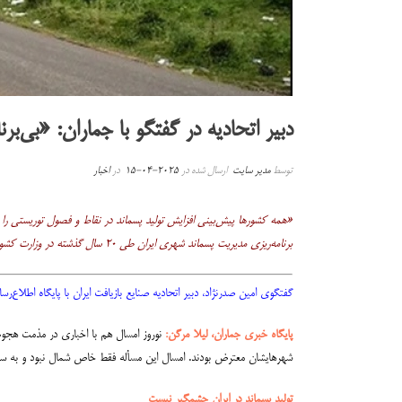
دبیر اتحادیه در گفتگو با جماران: «بی‌ب
توسط
مدیر سایت
ارسال شده در
2025-04-15
در
اخبار
«همه کشورها پیش‌بینی افزایش تولید پسماند در نقاط و فصول توریستی را م
برنامه‌ریزی مدیریت پسماند شهری ایران طی ۲۰ سال گذشته در وزارت کشور و سازمان شهرداری‌ها دست ۳ نفر بوده‌است و هیچ عملکرد مثبتی هم نداشته‌اند. اما این افراد از جایشان تکان نمی‌خورند و کسی هم از ایشان جواب نمی‌خواهد.»
گفتگوی امین صدرنژاد، دبیر اتحادیه صنایع بازیافت ایران با پایگاه اطلاع‌رسانی و خبری جما
پایگاه خبری جماران، لیلا مرگن:
نوروز امسال هم با اخباری در مذمت هجوم
شهرهایشان معترض بودند. امسال این مسأله فقط خاص شمال نبود و به سوا
تولید پسماند در ایران چشمگیر نیست