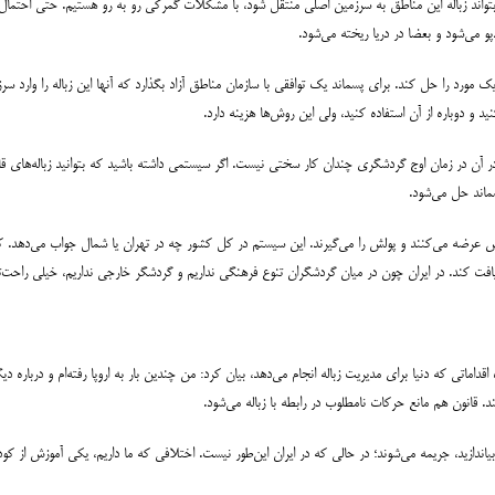
نکه بتواند زباله این مناطق به سرزمین اصلی منتقل شود، با مشکلات گمرکی رو به رو هستیم. حتی احتما
پو می‌شود و بعضا در دریا ریخته می‌شود.
ک مورد را حل کند. برای پسماند یک توافقی با سازمان مناطق آزاد بگذارد که آنها این زباله را وارد
نید و دوباره از آن استفاده کنید، ولی این روش‌ها هزینه دارد.
 آن در زمان اوج گردشگری چندان کار سختی نیست. اگر سیستمی داشته باشید که بتوانید زباله‌های قاب
ماند حل می‌شود.
رضه می‌کنند و پولش را می‌گیرند. این سیستم در کل کشور چه در تهران یا شمال جواب می‌دهد. کا
فت کند. در ایران چون در میان گردشگران تنوع فرهنگی نداریم و گردشگر خارجی نداریم، خیلی راحت‌تر 
 اقداماتی که دنیا برای مدیریت زباله انجام می‌دهد، بیان کرد: من چندین بار به اروپا رفته‌ام و درباره د
. قانون هم مانع حرکات نامطلوب در رابطه با زباله می‌شود.
بیاندازید، جریمه می‌شوند؛ در حالی که در ایران این‌طور نیست. اختلافی که ما داریم، یکی آموزش از ک