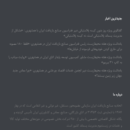
جدیدترین اخبار
گفتگوی ویژه روز بدون کیسه پلاستیکی دبیر فدراسیون صنایع بازیافت ایران با همشهری : «مشکل از
مدیریت پسماند پلاستیکی است، نه کیسه پلاستیکی»
یادداشت ویژه هفته محیط‌زیست رئیس فدراسیون صنایع بازیافت ایران در همشهری: «فقط ۱۸۰ مصوبه
برای خارج کردن خودروهای فرسوده از خیابان‌ها»
یادداشت ویژه هفته محیط‌زیست مشاور کمیسیون توسعه پایدار اتاق ایران در همشهری: «روایت میناب را
به کاپ ۳۱ ببریم»
یادداشت ویژه هفته محیط‌زیست دبیر انجمن خدمات اقتصاد چرخشی در همشهری: «چرا معادن جدید
جهان زیر زمین نیستند؟»
درباره ما
اتحادیه صنایع بازیافت ایران سازمانی عضومحور، مستقل، غیر دولتی و غیر انتفاعی است که در بهار
۱۳۸۷ با شماره‌ی ثبت ۳۱۴۵۳ در اتاق بازرگانی، صنایع، معادن و کشاورزی ایران تأسیس گردیده و
یگانه تشکل اقتصادی تخصصی با بیش از ۲۵۰ شرکت بخش خصوصی در حوزه‌های مختلف تولید کالا
و خدمات در زیست‌بوم مدیریت پسماند کشور است.