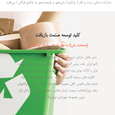
مشارکت ممکن نیست و گذر از پارادایم انسان‌محور و طبیعت‌محور به پارادایم فراگیر را می‌طلبد.
کلید توسعه صنعت بازیافت
((مصلحت ملی)) به جای ((منافع سازمانی و بنگاهی))
مدیر عامل سازمان مدیریت پسماند شهرداری تهران در مصاحبه با خبر
رادیو ایران، علت پیشی گرفتن بازیافت کنندگان خارجی از صنایع بازیافت
ایران را ((کند بودن روند ایجاد شرکت های دانش بنیان و از دست رفتن
انگیزه های سرمایه گذاری در صنعت بازیافت به واسطه عدم وجود
حمایت های قانونی کافی خصوصا تعرفه خرید تضمینی برق نیروگاههای
زباله سوز))خلاصه نمودند. ایشان فعالیت نامحدود بازیافت کنندگان ((در
درون مجموعه شهرداری تهران)) را تضمین کرد.