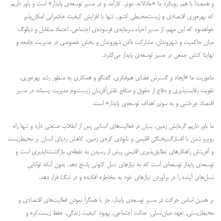
و همصدا با هم، رویکرد ما «عادلانه، موثر، کارآمد و در مسیر توسعه‌ی پایدار» است و باور داریم
که بهره‌وری اقتصادی و زیست‌محیطی کشور، تنها با افزایش کیفیت حکمرانی امکان‌پذیر
خواهدبود که این مهم، از مسیر احیاء سرمایه‌ی فرسوده‌ی اجتماعی، اعتماد متقابل و دیالوگ
میان حاکمیت و شهروندان، مشارکت دادن شهروندان و بخش خصوصی در مدیریت جامعه و
نهایتا کنش جمعی در مسیر توسعه‌ی پایدار می‌گذرد.
ماموریت ما «ایجاد و گسترش فضای هم‌فکری، گفتگو و همکاری به منظور رشد بهره‌وری،
تقویت رقابت‌پذیری و دفاع از حقوق و منافع نقش‌آفرینان زیست‌بوم مدیریت پسماند در مسیر
اقتصاد چرخشی و به سوی اهداف توسعه‌ی پایدار» است.
ما باور داریم گرمایش زمین، بنیان در فعالیت‌های انسانی پس از انقلاب صنعتی دارد و تنها راه
روبرو شدن با افسارگسیختگی اقلیمی و نابودی کره‌ی زمین، کاهش ردپای انسان بر محیط‌زیست
و آفرینش راهکارهای تطابق‌پذیری اقلیمی پیش از رسیدن به نقطه‌ی بازگشت‌ناپذیری است و
توسعه‌ی پایدار توسعه‌ای است که به نیازهای نسل کنونی پاسخ دهد، بدون آنکه توانایی
نسل‌های آینده را در برآوردن نیازهای خود به مخاطره افکنده و در تنگنا قرار دهد.
بر همین اساس حرکت در مسیر توسعه‌ی پایدار، جز با همگرا نمودن فعالیت‌های اقتصادی و
محیط‌زیستی، تعهد میان‌نسلی، عدالت اجتماعی، بهبود کیفیت زندگی، حفظ زیست‌کره و