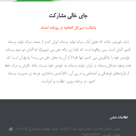
جای خالی مشارکت
یادداشت دبیرکل اتحادیه در روزنامه اعتماد
شاید باورپذیر نباشد که طبق آمار، سرانه تولید پسماند ایران کمتر از نصف سرانه تولید پسماند
کشور آلمان است. پس چگونه است که ((ما زیر زباله دفن می شویم))، اما آلمان دو سوم پسماند
تولیدی خود را بازآفرینی می کندو تنها ۱٫۵% از آن به محل دفن می رسد؟ پاسخ آن است که
علت وجود مشکل پسماند در ایران، تولید پسماند به خودی خود نیست، بلکه نگرش و درک غلط
از فرایندهای فرهنگی و اجتماعی و در پی آن، ناکارآمدی ساختاری چرخه ی مدیریت پسماند
کشور، در برنامه ریزی، نظارت و اجراست.
اطلاعات تماس
تهران، خیابان پاسداران، خیابان دولت، بعد از اختیاریه، کوچه زنجانپور (فروردین)، پلاک ۱۸،
طبقه۱، کدپستی: ۱۹۵۹۹۷۷۹۷۴