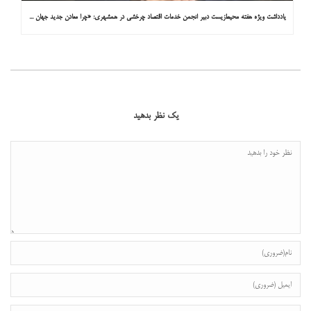
یادداشت ویژه هفته محیط‌زیست دبیر انجمن خدمات اقتصاد چرخشی در همشهری: «چرا معادن جدید جهان زیر زمین نیستند؟»
یک نظر بدهید