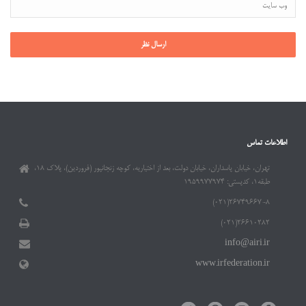
اطلاعات تماس
تهران، خیابان پاسداران، خیابان دولت، بعد از اختیاریه، کوچه زنجانپور (فروردین)، پلاک ۱۸،
طبقه۱، کدپستی: ۱۹۵۹۹۷۷۹۷۴
۲۶۷۴۹۶۶۷-۸(۰۲۱)
۲۶۶۱۰۲۸۲(۰۲۱)
info@airi.ir
www.irfederation.ir