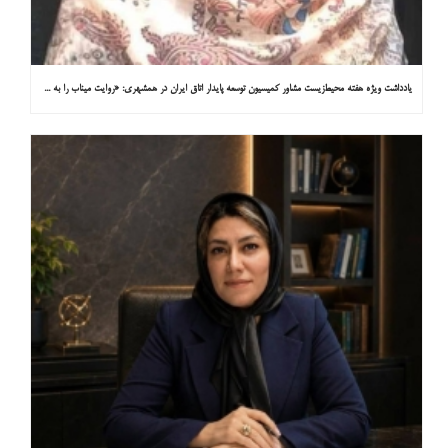
یادداشت ویژه هفته محیط‌زیست مشاور کمیسیون توسعه پایدار اتاق ایران در همشهری: «روایت میناب را به کاپ ۳۱ ببریم»