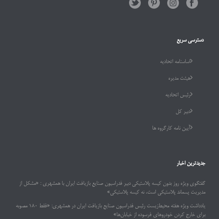
دسترسی سریع
اساسنامه اتحادیه
هیئت مدیره
رئیس اتحادیه
دبیر کل
آیین نامه کارگروه ها
جدیدترین اخبار
گفتگوی ویژه روز بدون کیسه پلاستیکی دبیر فدراسیون صنایع بازیافت ایران با همشهری : «مشکل از
مدیریت پسماند پلاستیکی است، نه کیسه پلاستیکی»
یادداشت ویژه هفته محیط‌زیست رئیس فدراسیون صنایع بازیافت ایران در همشهری: «فقط ۱۸۰ مصوبه
برای خارج کردن خودروهای فرسوده از خیابان‌ها»