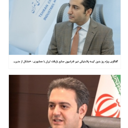
گفتگوی ویژه روز بدون کیسه پلاستیکی دبیر فدراسیون صنایع بازیافت ایران با همشهری : «مشکل از مدیریت پسماند پلاستیکی است، نه کیسه پلاستیکی»