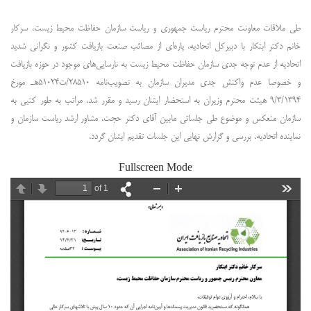
طی ملاقات معاونت محترم ریاست جمهوری و ریاست سازمان حفاظت محیط زیست، سرکار
خانم دکتر ابتکار با دبیرکل اتحادیه، پاره‌ای از مصائب صنعت بازیافت کشور و نگرانی شدید
اتحادیه از عدم توجه جدی سازمان حفاظت محیط زیست به نارسایی‌های موجود در حوزه بازیافت
و خصوصا عدم واکنش جدی مدیران سازمان به تصویب‌نامه ۲۸۵۱۰/ت۵۱۰۲۴هـ مورخ
۹/۳/۱۳۹۴ هیئت محترم وزیران به استحضار ایشان رسید و مقرر شد، مراتب به طور کتبی به
سازمان منعکس و موضوع طی جلساتی مابین آقای دکتر حجت، مشاور ارشد ریاست سازمان و
نماینده اتحادیه، بررسی و گزارش نهایی این جلسات تقدیم ایشان گردد.
Fullscreen Mode