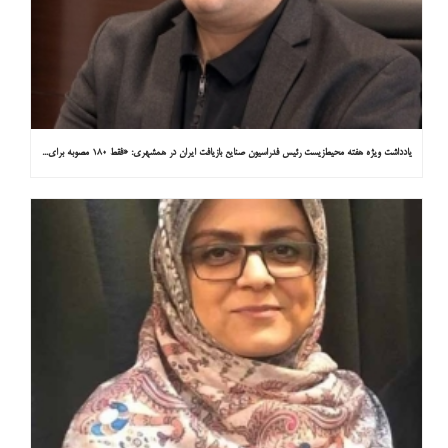
یادداشت ویژه هفته محیط‌زیست رئیس فدراسیون صنایع بازیافت ایران در همشهری: «فقط ۱۸۰ مصوبه برای خارج کردن خودروهای فرسوده از خیابان‌ها»