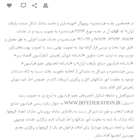
0
0
در هجدهمین جلسه هیئت‌مدیره، پروپوزال «بهینه‌سازی و تجدید ساختار تشکل صنعت بازیافت
ایران» که
کلیات
آن در جلسه مورخ ۳/۳/۹۴ هیئت‌مدیره به تصویب رسیده و در جلسات
۱۶/۸/۹۴، ۱۴/۹/۹۴، ۲۸/۹/۹۴ و ۱۴/۱۰/۹۴ هیئت‌مدیره و جلسات هیئت اجرایی به طور مفصل و
دقیق مورد بحث و بررسی قرار گرفته بود، به تصویب نهایی رسید. با تصویب پیوست‌های اول،
دوم و سوم، به ترتیب تحت عناوین «اساسنامه شورای راهبردی کنفدراسیون اقتصاد سبز»،
«اساسنامه فدراسیون صنایع بازیافت ایران» و «اساسنامه انجمنهای عضو فدراسیون»،
رییس هیئت‌مدیره و دبیرکل به نمایندگی از اتحادیه ماموریت یافتند نسبت به ارائه مستندات
موجود به معاونت امور تشکلهای اتاق و پیگیری تشریفات لازم در خصوص اخذ تایید شورای
راهبردی اتاق اقدام نمایند.
دستورالعمل و ضابطه تشکیل انجمن‌های عضو فدراسیون به شرح زیر به تصویب رسید:
۱-سایت WWW.IRFEDERATION.IR به عنوان سایت رسمی فدراسیون صنایع
بازیافت انتخاب و مقرر شد دبیرکل نسبت به راه‌اندازی سامانه بروزرسانی مدارک اعضاء گروهها،
ارائه مدارک یاد شده به معاونت امور تشکلها و اخذ تاییدات لازم، برگزاری جلسات توجیهی
اعضاء و انجام تشریفات موردنیاز برای اعلام فراخوان هر یک از گروهها و برگزاری مجمع
موسسین انجمنها اقدام نماید.