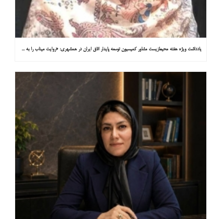
یادداشت ویژه هفته محیط‌زیست مشاور کمیسیون توسعه پایدار اتاق ایران در همشهری: «روایت میناب را به کاپ ۳۱ ببریم»