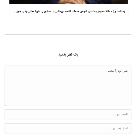
یادداشت ویژه هفته محیط‌زیست دبیر انجمن خدمات اقتصاد چرخشی در همشهری: «چرا معادن جدید جهان زیر زمین نیستند؟»
یک نظر بدهید