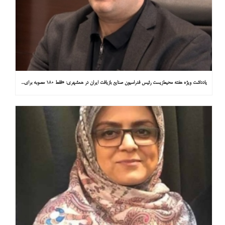
یادداشت ویژه هفته محیط‌زیست رئیس فدراسیون صنایع بازیافت ایران در همشهری: «فقط ۱۸۰ مصوبه برای خارج کردن خودروهای فرسوده از خیابان‌ها»