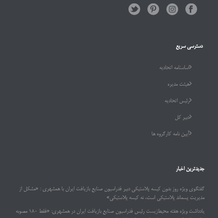
دسترسی سریع
اساسنامه اتحادیه
هیئت مدیره
رئیس اتحادیه
دبیر کل
آیین نامه کارگروه ها
جدیدترین اخبار
گفتگوی ویژه روز بدون کیسه پلاستیکی دبیر فدراسیون صنایع بازیافت ایران با همشهری : «مشکل از
مدیریت پسماند پلاستیکی است، نه کیسه پلاستیکی»
یادداشت ویژه هفته محیط‌زیست رئیس فدراسیون صنایع بازیافت ایران در همشهری: «فقط ۱۸۰ مصوبه