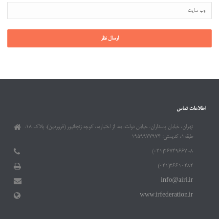
اطلاعات تماس
تهران، خیابان پاسداران، خیابان دولت، بعد از اختیاریه، کوچه زنجانپور (فروردین)، پلاک ۱۸،
طبقه۱، کدپستی: ۱۹۵۹۹۷۷۹۷۴
۲۶۷۴۹۶۶۷-۸(۰۲۱)
۲۶۶۱۰۲۸۲(۰۲۱)
info@airi.ir
www.irfederation.ir