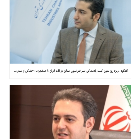
گفتگوی ویژه روز بدون کیسه پلاستیکی دبیر فدراسیون صنایع بازیافت ایران با همشهری : «مشکل از مدیریت پسماند پلاستیکی است، نه کیسه پلاستیکی»