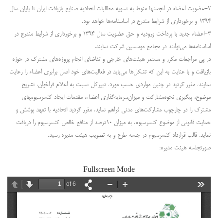
۲-عضویت اعضاء در انجمنها منوط به تسویه مطالبات اتحادیه صنایع بازیافت ایران تا پایان سال
۱۳۹۴ و برخورداری از شرایط مندرج در اساسنامه‌ها خواهد بود.
۳-اعضاء جدید با پرداخت ورودیه و حق عضویت سال ۱۳۹۴ و برخورداری از شرایط مندرج در
اساسنامه‌ها می‌توانند در مجامع موسسین شرکت نمایند.
در پی مراجعات مکرر و مستمر هیئت‌های خارجی و تقاضای انجام پروژه‌های مشترک در حوزه
بازیافت و با عنایت به این که تشکل‌ها می‌باید در فعالیت‌های خود اصل برابری اعضاء را رعایت
نمایند، مقرر گردید در چنین مواردی حسب مورد، دبیرکل نسبت به اعلام فراخوان، تشریح
موضوع، پیگیری نحوه‌مشارکت و میزان‌سرمایه‌گذاری اعضاء، مقدمات ایجاد کنسرسیومهای
مشترک را در چارچوب مشارکت‌های مدنی فراهم نماید. مقرر گردید اتحادیه با تعهد پوشش و
حمایت قانونی از موضوع کنسرسیوم، به میزان ۱۰درصد از منافع خالص کنسرسیوم را دریافت
نماید. قالب قرارداد کنسرسیوم در جلسه طرح و به تصویب هیئت مدیره رسید.
صورتجلسه هیئت مدیره:
Fullscreen Mode