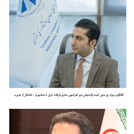
گفتگوی ویژه روز بدون کیسه پلاستیکی دبیر فدراسیون صنایع بازیافت ایران با همشهری : «مشکل از مدیریت پسماند پلاستیکی است، نه کیسه پلاستیکی»