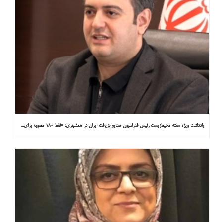
یادداشت ویژه هفته محیط‌زیست رئیس فدراسیون صنایع بازیافت ایران در همشهری: «فقط ۱۸۰ مصوبه برای خارج کردن خودروهای فرسوده از خیابان‌ها»