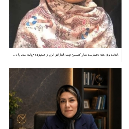
یادداشت ویژه هفته محیط‌زیست مشاور کمیسیون توسعه پایدار اتاق ایران در همشهری: «روایت میناب را به کاپ ۳۱ ببریم»