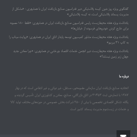
گفتگوی ویژه روز بدون کیسه پلاستیکی دبیر فدراسیون صنایع بازیافت ایران با همشهری : «مشکل از
مدیریت پسماند پلاستیکی است، نه کیسه پلاستیکی»
یادداشت ویژه هفته محیط‌زیست رئیس فدراسیون صنایع بازیافت ایران در همشهری: «فقط ۱۸۰ مصوبه
برای خارج کردن خودروهای فرسوده از خیابان‌ها»
یادداشت ویژه هفته محیط‌زیست مشاور کمیسیون توسعه پایدار اتاق ایران در همشهری: «روایت میناب را
به کاپ ۳۱ ببریم»
یادداشت ویژه هفته محیط‌زیست دبیر انجمن خدمات اقتصاد چرخشی در همشهری: «چرا معادن جدید
جهان زیر زمین نیستند؟»
درباره ما
اتحادیه صنایع بازیافت ایران سازمانی عضومحور، مستقل، غیر دولتی و غیر انتفاعی است که در بهار
۱۳۸۷ با شماره‌ی ثبت ۳۱۴۵۳ در اتاق بازرگانی، صنایع، معادن و کشاورزی ایران تأسیس گردیده و
یگانه تشکل اقتصادی تخصصی با بیش از ۲۵۰ شرکت بخش خصوصی در حوزه‌های مختلف تولید کالا
و خدمات در زیست‌بوم مدیریت پسماند کشور است.