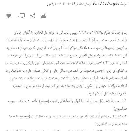
توسط
Tohid Sadrnejad
ارسال شده در
2016-10-24
در
اخبار
0
0
پیرو جلسات مورخ ۱۱/۷/۹۵ و ۱/۸/۹۵ رییس، دبیرکل و خزانه دار اتحادیه با آقایان جودی
(ریاست انجمن صنفی مراکز اسقاط و بازیافت خودرو)، گودرزی (ریاست کارگروه اسقاط اتحادیه)
و کریمی (مدیرعامل موسسه هماهنگی مراکز اسقاط و بازیافت خودروی کشور-مهاب) ، نظر به
این که با عنایت خداوند متعال انجمن صنایع اسقاط در شرف تاسیس است و براساس موافقت
اصولی شماره ۷۱۴/۴۳/ص مورخ ۲۹/۱/۱۳۹۵ معاونت امور تشکلهای اتاق بازرگانی، صنایع، معادن
و کشاورزی ایران، انجمن موصوف در خصوص مسائل ملی و کلان صنفی ملزم به هماهنگی با
اتحادیه صنایع بازیافت ایران به عنوان تشکل بالادستی صنعت بازیافت می‌باشد، هیئت مدیره
اتحادیه موافقت خود را با تشکیل انجمن یاد شده به شرط تبعیت از ساختار مصوب اتحادیه
خصوصا موارد ذیل اعلام نمود:
۱-انجمن یاد شده کل صنایع اسقاط ایران را نمایندگی نماید. (موضوع ماده ۱۰ ساختار مصوب
فدراسیون)
۲-یکپارچگی ساختار اساسنامه انجمن یاد شده با ساختار مصوب حفظ گردد. (موضوع ماده ۱۸
ساختار مصوب فدراسیون)