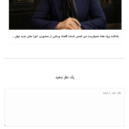
یادداشت ویژه هفته محیط‌زیست دبیر انجمن خدمات اقتصاد چرخشی در همشهری: «چرا معادن جدید جهان زیر زمین نیستند؟»
یک نظر بدهید