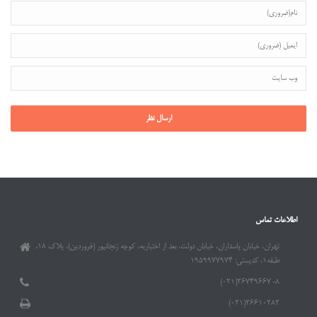
اطلاعات تماس
تهران، خیابان پاسداران، خیابان دولت، بعد از اختیاریه، کوچه زنجانپور (فروردین)، پلاک ۱۸،
طبقه۱، کدپستی: ۱۹۵۹۹۷۷۹۷۴
۲۶۷۴۹۶۶۷-۸(۰۲۱)
۲۶۶۱۰۲۸۲(۰۲۱)