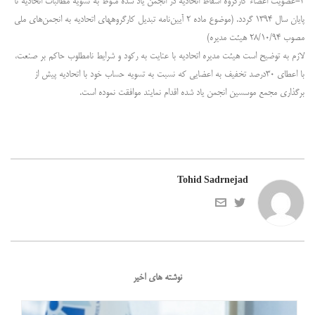
۳-عضویت اعضاء کارگروه اسقاط اتحادیه در انجمن یاد شده منوط به تسویه مطالبات اتحادیه تا
پایان سال ۱۳۹۴ گردد. (موضوع ماده ۲ آیین‌نامه تبدیل کارگروههای اتحادیه به انجمن‌های ملی
مصوب ۲۸/۱۰/۹۴ هیئت مدیره)
لازم به توضیح است هیئت مدیره اتحادیه با عنایت به رکود و شرایط نامطلوب حاکم بر صنعت،
با اعطای ۳۰درصد تخفیف به اعضایی که نسبت به تسویه حساب خود با اتحادیه پیش از
برگذاری مجمع موسسین انجمن یاد شده اقدام نمایند موافقت نموده است.
Tohid Sadrnejad
نوشته های اخیر