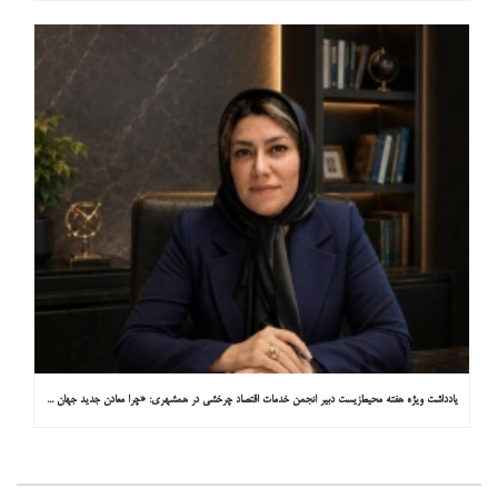
یادداشت ویژه هفته محیط‌زیست دبیر انجمن خدمات اقتصاد چرخشی در همشهری: «چرا معادن جدید جهان زیر زمین نیستند؟»