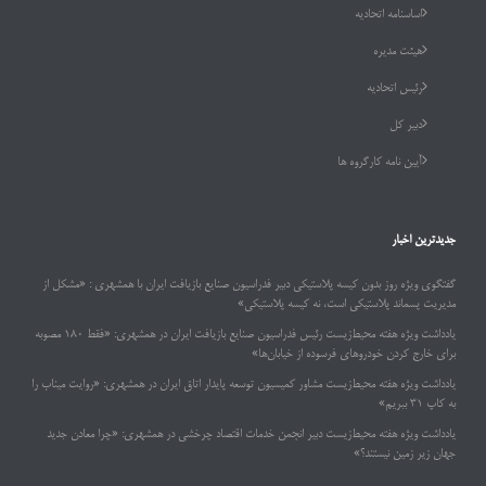
اساسنامه اتحادیه
هیئت مدیره
رئیس اتحادیه
دبیر کل
آیین نامه کارگروه ها
جدیدترین اخبار
گفتگوی ویژه روز بدون کیسه پلاستیکی دبیر فدراسیون صنایع بازیافت ایران با همشهری : «مشکل از
مدیریت پسماند پلاستیکی است، نه کیسه پلاستیکی»
یادداشت ویژه هفته محیط‌زیست رئیس فدراسیون صنایع بازیافت ایران در همشهری: «فقط ۱۸۰ مصوبه
برای خارج کردن خودروهای فرسوده از خیابان‌ها»
یادداشت ویژه هفته محیط‌زیست مشاور کمیسیون توسعه پایدار اتاق ایران در همشهری: «روایت میناب را
به کاپ ۳۱ ببریم»
یادداشت ویژه هفته محیط‌زیست دبیر انجمن خدمات اقتصاد چرخشی در همشهری: «چرا معادن جدید
جهان زیر زمین نیستند؟»