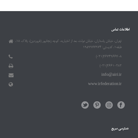
اطلاعات تماس
تهران، خیابان پاسداران، خیابان دولت، بعد از اختیاریه، کوچه زنجانپور (فروردین)، پلاک ۱۸،
طبقه۱، کدپستی: ۱۹۵۹۹۷۷۹۷۴
۲۶۷۴۹۶۶۷-۸(۰۲۱)
۲۶۶۱۰۲۸۲(۰۲۱)
info@airi.ir
www.irfederation.ir
دسترسی سریع