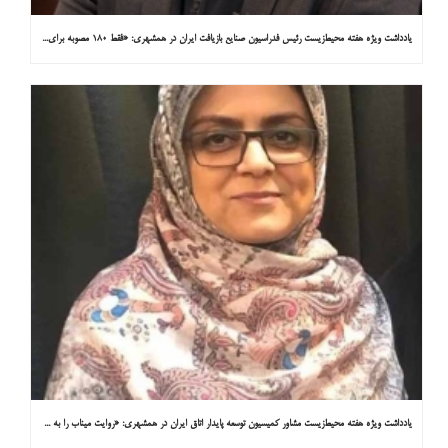
یادداشت ویژه هفته محیط‌زیست رئیس فدراسیون صنایع بازیافت ایران در همشهری: «فقط ۱۸۰ مصوبه برای خارج کردن خودروهای فرسوده از خیابان‌ها»
یادداشت ویژه هفته محیط‌زیست مشاور کمیسیون توسعه پایدار اتاق ایران در همشهری: «روایت میناب را به کاپ ۳۱ ببریم»