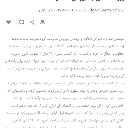
توسط
Tohid Sadrnejad
ارسال شده در
2016-12-03
در
اخبار
,
گالری
0
0
مهندس صدرنژاد دبیرکل اتحادیه و مهندس مهربانی سرپرست گروه مدیریت پسماند محیط
زیست کشور در مصاحبه‌ای که با روزنامه قدس داشتند ضمن تصریح بر عدم رسیدن به نقطه
مطلوب و ایده‌آل در حوزه بازیافت به رغم گذشت بیش از ۱۲ سال از تصویب قانون مدیریت
پسماندها و مصائب و مشکلاتی که بازیافت‌کنندگان در حوزه تأمین خوراک اولیه برای واحدهای
خود دارند، به لزوم اعمال فرآیندهای صحیح تفکیک جهت جلوگیری از هدررفت منابع و کسب
ارزش‌افزوده توام با حفظ محیط زیست تاکید کردند.
دبیرکل اتحادیه در ادامه ضمن اشاره به دلایلی که موجب می‌گردد بازیافت در اقتصاد جهانی در
زمره صنایع راهبردی و قادر به تولید سطوح بالای ارزش‌افزوده محسوب گردد، و واقعیتهایی که
موجب گردید رویکردهای بازدارنده در حوزه محیط زیست جای خود را به اقتصاد سبز دهد،
خاطرنشان کرد: «کل سهم اقتصاد سبز در اقتصاد ملی ایران، کمتر از یک دهم درصد است.
یعنی اندکی بیش از از صفر! که با سایر کشورها قابل قیاس نیست. لذا تغییر رویکرد در سیاست
کلان کشور در این حوزه یک ضرورت انکارناپذیر است.» وی افزود: «در ۴۶ کشور که مورد
مطالعه و بررسی قرار گرفته‌اند، صنایع سبز از پرداخت مالیات عملکرد معاف هستند. این اتفاق نه