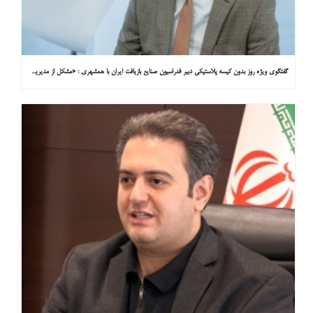
گفتگوی ویژه روز بدون کیسه پلاستیکی دبیر فدراسیون صنایع بازیافت ایران با همشهری : «مشکل از مدیریت پسماند پلاستیکی است، نه کیسه پلاستیکی»