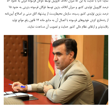
نماید؛ ثانیا با عنایت به این که میزان اتلاف گازوییل توسط ناوگان فرسوده دیزلی به حدود ۵۰
درصد گازوییل تولیدی کشور و میزان اتلاف بنزین توسط ناوگان فرسوده بنزینی به حدود ۱۵
درصد بنزین تولیدی کشور رسیده، سازمان محیط‌زیست از پیشنهاد اتاق مبنی بر اصلاح آیین‌نامه
از رده‌خارج کردن خودروهای فرسوده با اتصال آن به منابع ماده ۱۲ قانون رفع موانع تولید
رقابت‌پذیر و ارتقای نظام مالی کشور حمایت و تصویب آن مساعدت نمایند.