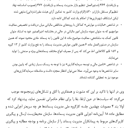
و بازیافت)، ۴۶۴ (دستورالعمل تنظیم بازار مدیریت پسماند و بازیافت)، ۴۷۲ (تصویب اساسنامه نهاد
تنظیم‌گر مستقل بازار) و ۵۳۰ (الزام وزارت کشور به تمکین آرای هیئت مقررات‌زدایی) منتهی شده
لیکن استنکاف شهرداری‌ها از احکام یاد شده کماکان ادامه دارد.
در شاخص «مالیات و عوارض» کماکان با رویه‌های متناقض مالیاتی میان دریافت و تخصیص معافیت
مواجهیم که به عنوان نمونه سازمان امور مالیاتی در حالی در بخشنامه اخیرالصدور خود به استناد عنوان
قانون کمک به ساماندهی، معافیت موضوع ماده ۵ این قانون را به پسماند عادی محدود نموده که همین
سازمان در دستوررالعمل ماده ۶ همین قانون عوارض مدیریت پسماند را به نفع وزارت کشور از ۱۳ گروه
و ۱۵۲ قلم کالاهایی اخذ می‌کند که پس از مصرف انواع مختلف پسماندهای ویژه و صنعتی را تولید
می‌نمایند.
در شاخص «تامین مالی و توسعه سرمایه‌گذاری» نیز با توجه به ریسک بسیار زیادی که پایین بودن
سایر شاخص‌ها به وجود می‌آورد، عملا نمی‌توان انتظار معجزه داشت و متاسفانه سرمایه‌گذاری‌های
موجود نیز به تعطیلی کشانده شده‌اند.
وی در انتها با تاکید بر این که مشورت و همفکری با اتاق و تشکل‌های زیرمجموعه موجب
می‌گردد که سیاست‌ها در عین ارتقا، بقا را برای نظام حکمرانی تضمین نماید، پیشنهاد کرد که
اولا بند ۴ مصوبات چهلمین جلسه کارگروه ملی مدیریت پسماندها هر چه سریعتر اجرایی شده و
مطابق ماده ۱۸ آیین‌نامه اجرایی قانون مدیریت پسماندها، سازمان محیط‌زیست ارسال و پیگیری
کاربرگ‌های مربوط به پیمانکاران مدیریت پسماند را از سازمان برنامه و بودجه مطالبه و پیگیری