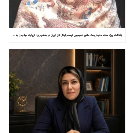
یادداشت ویژه هفته محیط‌زیست مشاور کمیسیون توسعه پایدار اتاق ایران در همشهری: «روایت میناب را به کاپ ۳۱ ببریم»