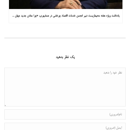
یادداشت ویژه هفته محیط‌زیست دبیر انجمن خدمات اقتصاد چرخشی در همشهری: «چرا معادن جدید جهان زیر زمین نیستند؟»
یک نظر بدهید