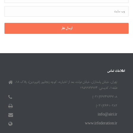
اطلاعات تماس
تهران، خیابان پاسداران، خیابان دولت، بعد از اختیاریه، کوچه زنجانپور (فروردین)، پلاک ۱۸،
طبقه۱، کدپستی: ۱۹۵۹۹۷۷۹۷۴
۲۶۷۴۹۶۶۷-۸(۰۲۱)
۲۶۶۱۰۲۸۲(۰۲۱)
info@airi.ir
www.irfederation.ir