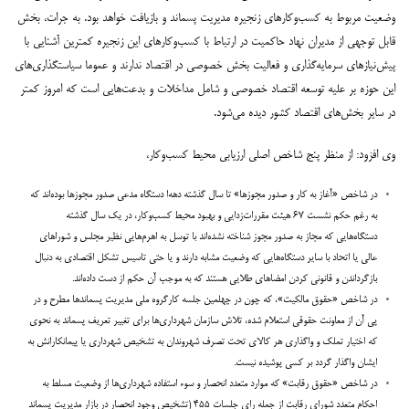
وضعیت مربوط به کسب‌وکارهای زنجیره مدیریت پسماند و بازیافت خواهد بود. به جرات، بخش
قابل توجهی از مدیران نهاد حاکمیت در ارتباط با کسب‌وکارهای این زنجیره کمترین آشنایی با
پیش‌نیازهای سرمایه‌گذاری و فعالیت بخش خصوصی در اقتصاد ندارند و عموما سیاستگذاری‌های
این حوزه بر علیه توسعه اقتصاد خصوصی و شامل مداخلات و بدعت‌هایی است که امروز کمتر
در سایر بخش‌های اقتصاد کشور دیده می‌شود.
وی افزود: از منظر پنج شاخص اصلی ارزیابی محیط کسب‌وکار،
در شاخص «آغاز به کار و صدور مجوزها» تا سال گذشته دهه‌ا دستگاه مدعی صدور مجوزها بوده‌اند که
به رغم حکم نشست ۶۷ هیئت مقررات‌زدایی و بهبود محیط کسب‌وکار، در یک سال گذشته
دستگاه‌هایی که مجاز به صدور مجوز شناخته نشده‌اند با توسل به اهرم‌هایی نظیر مجلس و شوراهای
عالی یا اتحاد با سایر دستگاه‌هایی که وضعیت مشابه دارند و یا حتی تاسیس تشکل اقتصادی به دنبال
بازگرداندن و قانونی کردن امضاهای طلایی هستند که به موجب آن حکم از دست داده‌اند.
در شاخص «حقوق مالکیت»، که چون در چهلمین جلسه کارگروه ملی مدیریت پسماندها مطرح و در
پی آن از معاونت حقوقی استعلام شده، تلاش سازمان شهرداری‌ها برای تغییر تعریف پسماند به نحوی
که اختیار تملک و واگذاری هر کالای تحت تصرف شهروندان به تشخیص شهرداری یا پیمانکارانش به
ایشان واگذار گردد بر کسی پوشیده نیست.
در شاخص «حقوق رقابت» که موارد متعدد انحصار و سوء استفاده شهرداری‌ها از وضعیت مسلط به
احکام متعدد شورای رقابت از جمله رای جلسات ۴۵۵ (تشخیص وجود انحصار در بازار مدیریت پسماند