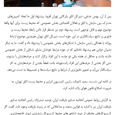
پس از آن، بهمن عشقی، دبیرکل اتاق بازرگانی تهران افزود: پیشنهاد اول ما ایجاد کمپین‌های
مشترک بین سازمان با اتاق و فعالان اقتصادی بخش خصوصی که محیط زیست برای آنها واقعا
موضوع مهم و قابل توجهی است. پیشنهاد دوم نیز مدنظر قرار دادن رابطه محیط زیست و
فناوری و نتایج سیاستگذاری در این حوزه است. دبیرکل اتاق تهران هم‌چنین موضوع ارتباط
روزانه یا هفتگی رئیس سازمان با تشکل‌های بخش خصوصی را پیشنهاد داد و گفت: ما به دیگر
مدیران دولتی هم پیشنهاد داده‌ایم که در حوزه مرتبط خودشان مشاور تشکلی از بخش خصوصی
داشته باشند و حداقل در هفته یکی دو جلسه با این افراد برگزار کنند و حرف‌هایشان را بشنوند.
حتی اگر بخشی از حرف‌های این افراد رانت‌جویانه باشد، قطعاً بخشی از حرف‌هایشان به کار
سیاستگذار می‌آید و تصویر دقیق‌تری از شرایط و نتایج سیاست‌ها و تصمیم‌ها به دست می‌دهد.
در ادامه این نشست، سعید تاجیک، رئیس کمیسیون انرژی و محیط زیست اتاق تهران، به
ضرورت اصلاح قانون هوای پاک اشاره کرد.
به گزارش روابط عمومی اتحادیه صنایع بازیافت ایران، توحید صدرنژاد، رئیس اتحادیه صنایع
بازیافت ایران نیز با اشاره به قوانین متعدد و مداخلاتی که در زمینه بازیافت وجود دارد، گفت: اگر
کسب‌وکارهای مختلف از حیث شاخص‌های محیط کسب‌وکار رتبه‌بندی شوند، فاجعه‌بارترین