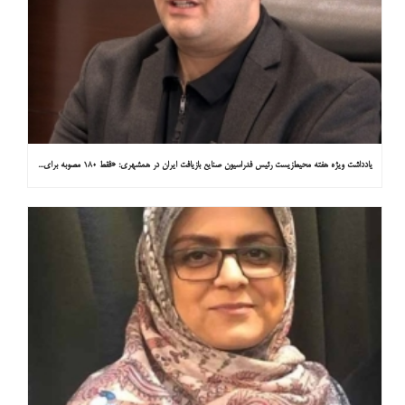
یادداشت ویژه هفته محیط‌زیست رئیس فدراسیون صنایع بازیافت ایران در همشهری: «فقط ۱۸۰ مصوبه برای خارج کردن خودروهای فرسوده از خیابان‌ها»