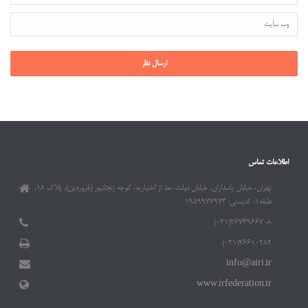
اطلاعات تماس
تهران، خیابان پاسداران، خیابان دولت، بعد از اختیاریه، کوچه زنجانپور (فروردین)، پلاک ۱۸،
طبقه۱، کدپستی: ۱۹۵۹۹۷۷۹۷۴
۲۶۷۴۹۶۶۷-۸(۰۲۱)
۲۶۶۱۰۲۸۲(۰۲۱)
info@airi.ir
www.irfederation.ir