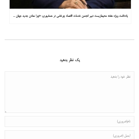
یادداشت ویژه هفته محیط‌زیست دبیر انجمن خدمات اقتصاد چرخشی در همشهری: «چرا معادن جدید جهان زیر زمین نیستند؟»
یک نظر بدهید