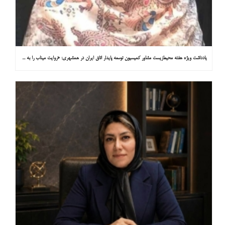
یادداشت ویژه هفته محیط‌زیست مشاور کمیسیون توسعه پایدار اتاق ایران در همشهری: «روایت میناب را به کاپ ۳۱ ببریم»