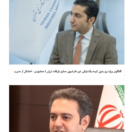
گفتگوی ویژه روز بدون کیسه پلاستیکی دبیر فدراسیون صنایع بازیافت ایران با همشهری : «مشکل از مدیریت پسماند پلاستیکی است، نه کیسه پلاستیکی»