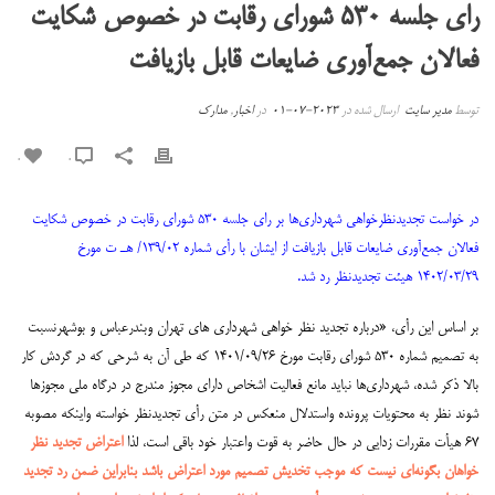
رای جلسه ۵۳۰ شورای رقابت در خصوص شکایت
فعالان جمع‌آوری ضایعات قابل بازیافت
توسط
مدیر سایت
ارسال شده در
2023-07-01
در
اخبار
,
مدارک
0
0
در خواست تجدیدنظرخواهی شهرداری‌ها بر رای جلسه ۵۳۰ شورای رقابت در خصوص شکایت
فعالان جمع‌آوری ضایعات قابل بازیافت از ایشان با رأی شماره ۱۳۹/۰۲/ هـ ت مورخ
۱۴۰۲/۰۳/۲۹ هیئت تجدیدنظر رد شد.
بر اساس این رأی، «درباره تجدید نظر خواهی شهرداری های تهران وبندرعباس و بوشهرنسبت
به تصمیم شماره ۵۳۰ شورای رقابت مورخ ۱۴۰۱/۰۹/۲۶ که طی آن به شرحی که در گردش کار
بالا ذکر شده، شهرداری‌ها نباید مانع فعالیت اشخاص دارای مجوز مندرج در درگاه ملی مجوزها
شوند نظر به محتویات پرونده واستدلال منعکس در متن رأی تجدیدنظر خواسته واینکه مصوبه
۶۷ هیأت مقررات زدایی در حال حاضر به قوت واعتبار خود باقی است، لذا
اعتراض تجدید نظر
خواهان بگونه‌ای نیست که موجب تخدیش تصمیم مورد اعتراض باشد بنابراین ضمن رد تجدید