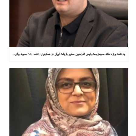
یادداشت ویژه هفته محیط‌زیست رئیس فدراسیون صنایع بازیافت ایران در همشهری: «فقط ۱۸۰ مصوبه برای خارج کردن خودروهای فرسوده از خیابان‌ها»