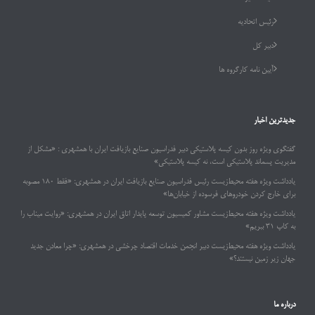
رئیس اتحادیه
دبیر کل
آیین نامه کارگروه ها
جدیدترین اخبار
گفتگوی ویژه روز بدون کیسه پلاستیکی دبیر فدراسیون صنایع بازیافت ایران با همشهری : «مشکل از
مدیریت پسماند پلاستیکی است، نه کیسه پلاستیکی»
یادداشت ویژه هفته محیط‌زیست رئیس فدراسیون صنایع بازیافت ایران در همشهری: «فقط ۱۸۰ مصوبه
برای خارج کردن خودروهای فرسوده از خیابان‌ها»
یادداشت ویژه هفته محیط‌زیست مشاور کمیسیون توسعه پایدار اتاق ایران در همشهری: «روایت میناب را
به کاپ ۳۱ ببریم»
یادداشت ویژه هفته محیط‌زیست دبیر انجمن خدمات اقتصاد چرخشی در همشهری: «چرا معادن جدید
جهان زیر زمین نیستند؟»
درباره ما