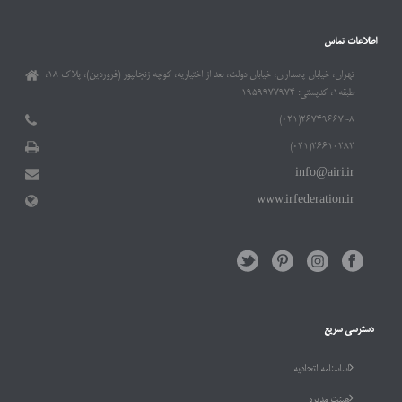
اطلاعات تماس
تهران، خیابان پاسداران، خیابان دولت، بعد از اختیاریه، کوچه زنجانپور (فروردین)، پلاک ۱۸،
طبقه۱، کدپستی: ۱۹۵۹۹۷۷۹۷۴
۲۶۷۴۹۶۶۷-۸(۰۲۱)
۲۶۶۱۰۲۸۲(۰۲۱)
info@airi.ir
www.irfederation.ir
دسترسی سریع
اساسنامه اتحادیه
هیئت مدیره