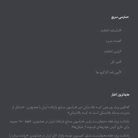
دسترسی سریع
اساسنامه اتحادیه
هیئت مدیره
رئیس اتحادیه
دبیر کل
آیین نامه کارگروه ها
جدیدترین اخبار
گفتگوی ویژه روز بدون کیسه پلاستیکی دبیر فدراسیون صنایع بازیافت ایران با همشهری : «مشکل از
مدیریت پسماند پلاستیکی است، نه کیسه پلاستیکی»
یادداشت ویژه هفته محیط‌زیست رئیس فدراسیون صنایع بازیافت ایران در همشهری: «فقط ۱۸۰ مصوبه
برای خارج کردن خودروهای فرسوده از خیابان‌ها»
یادداشت ویژه هفته محیط‌زیست مشاور کمیسیون توسعه پایدار اتاق ایران در همشهری: «روایت میناب را