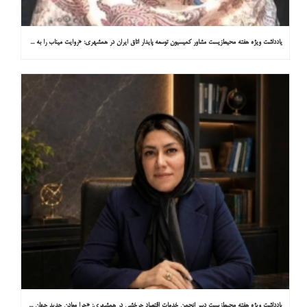
یادداشت ویژه هفته محیط‌زیست مشاور کمیسیون توسعه پایدار اتاق ایران در همشهری: «روایت میناب را به کاپ ۳۱ ببریم»
یادداشت ویژه هفته محیط‌زیست دبیر انجمن خدمات اقتصاد چرخشی در همشهری: «چرا معادن جدید جهان زیر زمین نیستند؟»