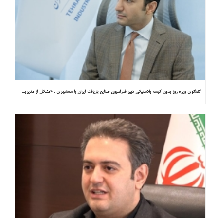
گفتگوی ویژه روز بدون کیسه پلاستیکی دبیر فدراسیون صنایع بازیافت ایران با همشهری : «مشکل از مدیریت پسماند پلاستیکی است، نه کیسه پلاستیکی»