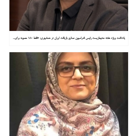
یادداشت ویژه هفته محیط‌زیست رئیس فدراسیون صنایع بازیافت ایران در همشهری: «فقط ۱۸۰ مصوبه برای خارج کردن خودروهای فرسوده از خیابان‌ها»