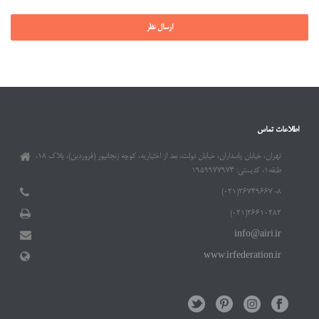
اطلاعات تماس
تهران، خیابان پاسداران، خیابان دولت، بعد از اختیاریه، کوچه زنجانپور (فروردین)، پلاک ۱۸،
طبقه۱، کدپستی: ۱۹۵۹۹۷۷۹۷۴
۲۶۷۴۹۶۶۷-۸(۰۲۱)
۲۶۶۱۰۲۸۲(۰۲۱)
info@airi.ir
www.irfederation.ir