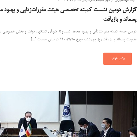
توسط
مهسا طهرانی
در
اخبار
,
کتابخانه
,
مدارک
ارسال شده در
2021-10-20
گزارش دومین نشست کمیته تخصصی هیئت مقررات‌زدایی و بهبود مح
پسماند و بازیافت
دومین جلسه کمیته مقررات‌زدایی و بهبود محیط کسب‌و‌کار شورای گفتگوی دولت و بخش خصوصی با
مدیریت پسماند و بازیافت روز چهارشنبه مورخ ۱۴۰۰/۷/۲۸ در سالن جلسات [...]
بیشتر بخوانید