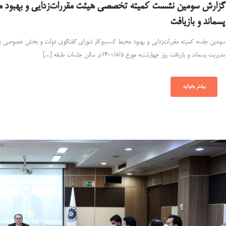
گزارش سومین نشست کمیته تخصصی هیئت مقررات‌زدایی و بهبود م
پسماند و بازیافت
سومین جلسه کمیته مقررات‌زدایی و بهبود محیط کسب‌و‌کار شورای گفتگوی دولت و بخش خصوصی با
مدیریت پسماند و بازیافت روز چهارشنبه مورخ ۱۴۰۰/۸/۵در سالن جلسات طبقه [...]
بیشتر بخوانید