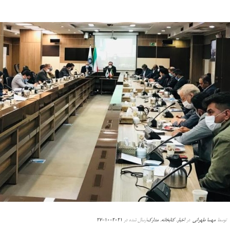
توسط
مهسا طهرانی
در
اخبار
,
کتابخانه
,
مدارک
ارسال شده در
2021-10-27