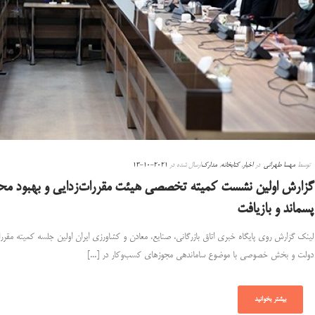
توسط
مهسا طهرانی
در
اخبار
,
کتابخانه
,
مدارک
ارسال شده در
2021-10-13
گزارش اولین نشست کمیته تخصصی هیئت مقررات‌زدایی و بهبود مح
پسماند و بازیافت
لینک گزارش روی پایگاه خبری اتاق بازرگانی، صنایع، معادن و کشاورزی ایران اولین جلسه کمیته مقرر
دولت و بخش خصوصی با موضوع ساماندهی مجوزهای کسب‌وکار در [...]
بیشتر بخوانید