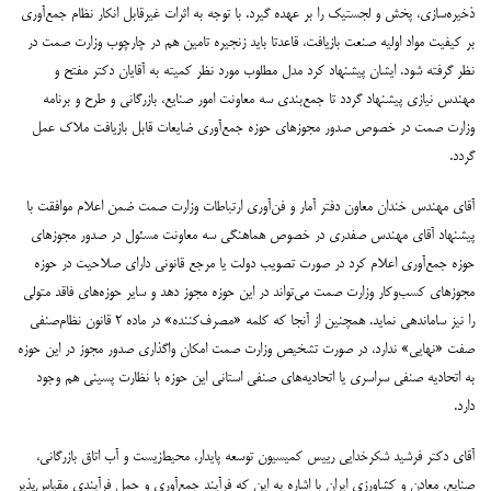
ذخیره‌سازی، پخش و لجستیک را بر عهده گیرد. با توجه به اثرات غیرقابل انکار نظام جمع‌آوری
بر کیفیت مواد اولیه صنعت بازیافت، قاعدتا باید زنجیره تامین هم در چارچوب وزارت صمت در
نظر گرفته شود. ایشان پیشنهاد کرد مدل مطلوب مورد نظر کمیته به آقایان دکتر مفتح و
مهندس نیازی پیشنهاد گردد تا جمع‌بندی سه معاونت امور صنایع، بازرگانی و طرح و برنامه
وزارت صمت در خصوص صدور مجوزهای حوزه جمع‌آوری ضایعات قابل بازیافت ملاک عمل
گردد.
آقای مهندس خندان معاون دفتر آمار و فن‌آوری ارتباطات وزارت صمت ضمن اعلام موافقت با
پیشنهاد آقای مهندس صفدری در خصوص هماهنگی سه معاونت مسئول در صدور مجوزهای
حوزه جمع‌آوری اعلام کرد در صورت تصویب دولت یا مرجع قانونی دارای صلاحیت در حوزه
مجوزهای کسب‌وکار وزارت صمت می‌تواند در این حوزه مجوز دهد و سایر حوزه‌های فاقد متولی
را نیز ساماندهی نماید. همچنین از آنجا که کلمه «مصرف‌کننده» در ماده ۲ قانون نظام‌صنفی
صفت «نهایی» ندارد، در صورت تشخیص وزارت صمت امکان واگذاری صدور مجوز در این حوزه
به اتحادیه صنفی سراسری یا اتحادیه‌های صنفی استانی این حوزه با نظارت پسینی هم وجود
دارد.
آقای دکتر فرشید شکرخدایی رییس کمیسیون توسعه پایدار، محیط‌زیست و آب اتاق بازرگانی،
صنایع، معادن و کشاورزی ایران با اشاره به این که فرآیند جمع‌آوری و حمل فرآیندی مقیاس‌پذیر