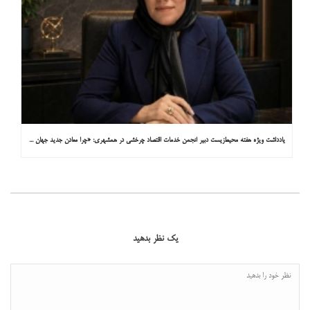
یادداشت ویژه هفته محیط‌زیست دبیر انجمن خدمات اقتصاد چرخشی در همشهری: «چرا معادن جدید جهان زیر زمین نیستند؟»
یک نظر بدهید