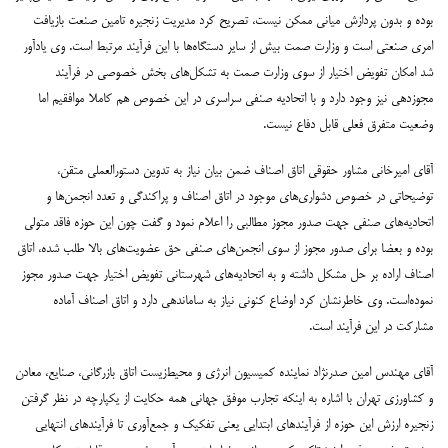
بوده و بدون پردازش میانی ممکن نیست، تصریح کرد مدیریت زنجیره تامین صنعت بازیافت
امری صنعتی است و وزارت صمت بیش از سایر دستگاه‌ها با این فرآیند مرتبط است. وی یادآور
شد امکان تفویض اختیار از سوی وزارت صمت به تشکل‌های بخش خصوصی در فرآیند
مجوزدهی نیز وجود دارد و با اتحادیه صنفی سراسری در این خصوص هم کاملا موافقیم اما
وضعیت متفرق فعلی قابل دفاع نیست.
آقای امیرخانی مشاور حقوقی اتاق اصناف ضمن بیان نیاز به تدوین دستورالعملی متقن،
توضیحاتی در خصوص دشواری‌های موجود در اتاق اصناف و پراکندگی و تعدد انجمن‌ها و
اتحادیه‌های صنفی جهت صدور مجوز مطالبی را اعلام نمود و گفت چون این حوزه فاقد متولی
بوده و بعضا برای صدور مجوز از سوی انجمن‌های صنفی حق عضویت‌های بالا طلب شده، اتاق
اصناف اراده بر حل مشکل داشته و به اتحادیه‌های شهرستانی تفویض اختیار جهت صدور مجوز
نموده‌است. وی خاطرنشان کرد اوضاع کنونی نیاز به ساماندهی دارد و اتاق اصناف آماده
مشارکت در این فرآیند است.
آقای مهندس امین صدرنژاد نماینده کمیسیون انرژی و محیط‌زیست اتاق بازرگانی، صنایع، معادن
و کشاورزی تهران با اشاره به اینکه تجارب موفق جهانی همه حکایت از یکپارچه در نظر گرفتن
زنجیره ارزش این حوزه از فرآیندهای ابتدایی یعنی تفکیک و جمع‌آوری تا فرآیندهای انتهایی