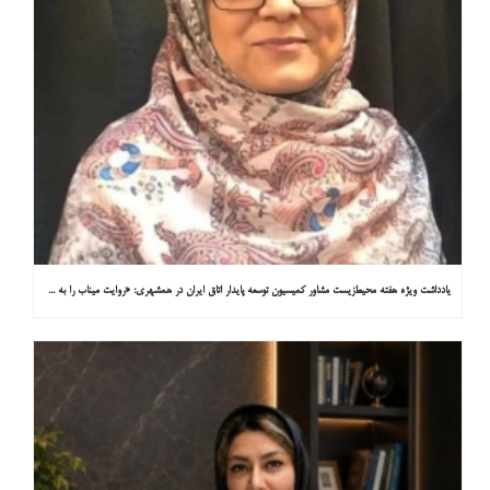
یادداشت ویژه هفته محیط‌زیست مشاور کمیسیون توسعه پایدار اتاق ایران در همشهری: «روایت میناب را به کاپ ۳۱ ببریم»