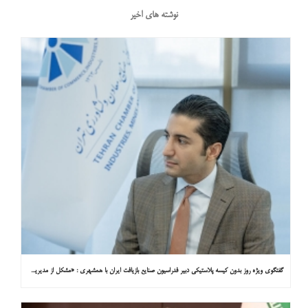
نوشته های اخیر
گفتگوی ویژه روز بدون کیسه پلاستیکی دبیر فدراسیون صنایع بازیافت ایران با همشهری : «مشکل از مدیریت پسماند پلاستیکی است، نه کیسه پلاستیکی»