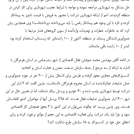
حل مشکل به شهرداری مراجعه نموده و مواجه با شرایط عجیب شهرداری برای کار کردن در
منطقه گردیدند، اعم از اینکه شهرداری شرکت را مجبور به فروش با قیمت ناچیز به پیمانکار
کرده و تازه با این وجود هم پیمانکار رقمی را باید می‌پرداخته نپرداخته‌است! وی همچنین بیان
کرد که به خاطرات خطرات و تهدیدات وارد‌آمده از سوی گروه‌های فشار مرتبط با
جمع‌آوری‌کنندگان پسماند در منطقه، اکنون از ۱۰۰ راننده‌ای که زیست‌اپ استخدام کرده بود
کمتر از ۱۰ راننده باقی مانده‌اند.
در ادامه آقای مهندس محمد صوفیان فعال اقتصادی از شهر بندرعباس در استان هرمزگان با
اشاره به اینکه از سه مرجع از جمله سازمان صنعت، معدن و تجارت استان و اتحادیه
کسب‌وکارهای مجازی مجوز گرفته و طرحی برای اشتغال بیش از ۲۰۰ نفر در حوزه جمع‌آوری و
حمل ضایعات تفکیک‌شده در استان محروم هرمزگان داشته‌است، چنین گفت که ۳ انبار این
شرکت توسط شهرداری پلمپ شده و ۴۰ خودرو و پرسنل بیکار شده‌اند، اما در همین حال در این
شهر ۴۰۰ انبار جمع‌آوری ضایعات فعال هستند که ۹۵٪ پرسنل آنها از مهاجران کشور افغانستان
هستند. وی چنین پرسید که چگونه نمی‌توان در این کشور با ۳ مجوز همچنان کار اقتصادی
نمود و چرا باید یک شرکت برای فعالیت اقتصادی به این حجم از موانع برخورد کرده و برای
احقاق حق خود در کسب‌وکار به ۱۵ سازمان طرح شکایت کند؟