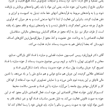
یعنی تصفیه و دفع دارند؛ تاکید کرد پسماند و ضایعات جمع‌آوری شده، هیچ قابلیت و کاربرد
دیگری خارج از زنجیره این حوزه ندارند. یعنی این مواد یا باید راهی واحدهای پردازش و بازیافت
شوند و یا به واحدهای مربوط به فرآیندهای انتهای خط مانند تبدیل به کمپوست و انرژی و
دفن هدایت گردند. بنابراین این فعالیت از ابتدا تا انتها صنعتی است و به هر میزان که فرآوری
خارج از چرخه صنعتی انجام گردد، یا قاچاق شده و یا به واحدهای زیرپله و فاقد مجوز راه یافته
است. از طرف دیگر نیز، نیاز به ارائه مجوز در هنگام گشایش پرونده‌های مالیاتی، متقاضیان
فعالیت اقتصادی را به پرداخت حق عضویت و اخذ مجوز از سهل‌الوصول‌ترین اتاق‌های اصناف
شهرستان که بعضا ارتباطی هم به مدیریت پسماند ندارند هدایت می‌کند.
آقای دکتر فروزان‌فرد رییس کمیسیون حمایت قضایی و مبارزه با فساد اتاق بازرگانی، صنایع،
معادن و کشاورزی تهران، با تاکید بر لزوم بررسی موضوع مدیریت پسماند از حوزه مبارزه با فساد
تصریح کرد جریان پرقدرت پول سیاه در حوزه مدیریت پسماند باعث شکل‌گیری فساد و
امضاهای طلایی گردیده. این جریان هم منابع دولتی و هم منابع ملی را بر باد می‌دهد، با تامین
مالی قاچاق بر این پدیده شوم دامن می‌زند و با نمایش تصاویری کریه سوء استفاده از کودکان
کار و کارگران مهاجر روح جامعه را می‌آزارد. مبارزه با این فساد و تضمین سلامت محیط
کسب‌وکار اولین خواسته فعالان اقتصادی این حوزه است. فعال اقتصادی دارای مجوز که در این
حوزه به صورت قانونی فعالیت می‌کند به دلیل همین مناسبات فساد آلود و غیر شفاف قادر به
تامین مواد اولیه خود به صورت رسمی و سالم را ندارد، باید فروش خود را رسما اعلام کند اما