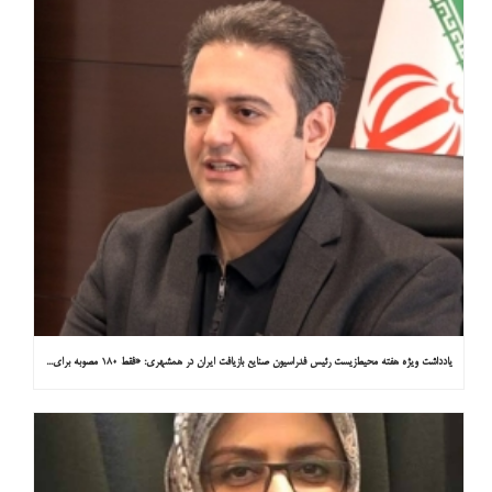
یادداشت ویژه هفته محیط‌زیست رئیس فدراسیون صنایع بازیافت ایران در همشهری: «فقط ۱۸۰ مصوبه برای خارج کردن خودروهای فرسوده از خیابان‌ها»