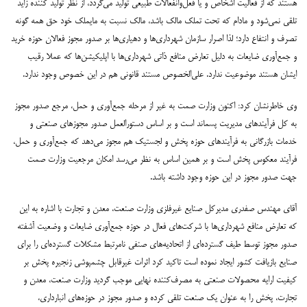
هستند که از فعالیت اشخاص و یا فعل‌و‌انفعالات طبیعی تولید می‌گردد، از نظر تولید کننده‌ زاید
تلقی نمی‌شود و مادام که تحت تملک مالک باشد، مالک نسبت به مایملک خود حق همه گونه
تصرف و انتفاع دارد؛ لذا اصرار سازمان شهرداری‌ها و دهیاری‌ها بر صدور مجوز فعالان حوزه خرید
و جمع‌آوری ضایعات به دلیل تعارض منافع ذاتی شهرداری‌ها با اپلیکیشن‌ها که عملا رقیب
ایشان هستند موضوعیت ندارد. علی‌الخصوص مستند قانونی هم در این خصوص وجود ندارد.
وی خاطرنشان کرد: اکنون وزارت صمت به غیر از مرحله جمع‌آوری و حمل، مرجع صدور مجوز
به کل فرآیندهای مدیریت پسماند است و بر اساس دستورالعمل صدور مجوزهای صنعتی و
خدمات بازرگانی به فرآیندهای حوزه پخش و لجستیک هم مجوز می‌دهد که جمع‌آوری و حمل،
فرآیند معکوس پخش است و بر همین اساس به نظر می‌رسد امکان مرجعیت وزارت صمت
جهت صدور مجوز در این حوزه وجود داشته باشد.
آقای مهندس صفدری مدیرکل صنایع غیرفلزی وزارت صنعت، معدن و تجارت با اشاره به این
که تعارض منافع شهرداری‌ها با شرکت‌های فعال در حوزه جمع‌آوری ضایعات و وضعیت آشفته
صدور مجوز توسط طیف گسترده‌ای از اتحادیه‌های صنفی نامرتبط مشکلات گسترده‌ای را برای
صنایع بازیافت کشور ایجاد نموده است تاکید کرد اثرات غیرقابل چشمپوشی زنجیره پخش بر
کیفیت ارایه محصولات صنعتی به مصرف‌کننده نهایی موجب گردید وزارت صنعت، معدن و
تجارت، پخش را به عنوان یک صنعت تلقی کرده و صدور مجوز در حوزه‌های انبارداری،