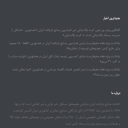
جدیدترین اخبار
گفتگوی ویژه روز بدون کیسه پلاستیکی دبیر فدراسیون صنایع بازیافت ایران با همشهری : «مشکل از
مدیریت پسماند پلاستیکی است، نه کیسه پلاستیکی»
یادداشت ویژه هفته محیط‌زیست رئیس فدراسیون صنایع بازیافت ایران در همشهری: «فقط ۱۸۰ مصوبه
برای خارج کردن خودروهای فرسوده از خیابان‌ها»
یادداشت ویژه هفته محیط‌زیست مشاور کمیسیون توسعه پایدار اتاق ایران در همشهری: «روایت میناب را
به کاپ ۳۱ ببریم»
یادداشت ویژه هفته محیط‌زیست دبیر انجمن خدمات اقتصاد چرخشی در همشهری: «چرا معادن جدید
جهان زیر زمین نیستند؟»
درباره ما
اتحادیه صنایع بازیافت ایران سازمانی عضومحور، مستقل، غیر دولتی و غیر انتفاعی است که در بهار
۱۳۸۷ با شماره‌ی ثبت ۳۱۴۵۳ در اتاق بازرگانی، صنایع، معادن و کشاورزی ایران تأسیس گردیده و
یگانه تشکل اقتصادی تخصصی با بیش از ۲۵۰ شرکت بخش خصوصی در حوزه‌های مختلف تولید کالا
و خدمات در زیست‌بوم مدیریت پسماند کشور است.