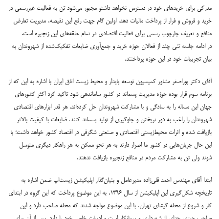
مدرکی برای خریدهای خود در دسترس نخواهد داشتو مجبور می‌شود تن به فعالیت غیررسمی در
خرید و فروش و فرار از پرداخت مالیات دهد. اولین گام جهت رفع این نقیصه، مدیریت تعارض
منافع و تعریف چارچوب رسمی برای فعالیت اقتصادی در تمام حلقه‌های این زنجیره است.
در ادامه جلسه تنی چند از فعالان حوزه خرید و جمع‌آوری ضایعات تفکیک‌شده از شهروندان به
بیان تجربیات خود در این حوزه پرداختند.
آقای دکتر پوراصغر مشاور کمیسیون توسعه پایدار و محیط زیست اتاق ایران با اشاره به این که از
برنامه سوم قرار بوده حوزه مدیریت پسماند در کشور ساماندهی شود تاکید کرد اکثر کشورهای
جهان این مساله را به سادگی و با مشارکت شهروندان حل کرده‌اند، هر قدر ابزارهای اقتصادی
شهروندان را راغب به دور نریختن و جلوگیری از تولید پسماند کنند، ضایعات با کیفیت بالاتر
بازیافت شده و اثرات محیط‌زیستی اقتصادی و صنعتی شگرفی در اقتصاد کشور خواهد داشت؛ با
این حال جریان‌هایی در کشور ما اصرار دارند به هر نحو ممکن به هر راهکار دیگری متوسل
شوند ولی تن به مشارکت مردم در منافع زنجیره بازیافت ندهند.
ابتدا آقای مهندس احمد قلی‌زاده مدیرعامل و بنیان‌گذار اپلیکیشن زیست‌اپ ضمن اشاره به
تاریخچه شکل‌گیری این اپلیکیشن از سال ۱۳۹۶، به این موضوع پرداخت که این گروه در ابتدای
کار و شروع از محله گیشای تهران، با این موضوع مواجه شدند که محله صاحب دارد و این
صاحب چیزی جدای از شهرداری و پیمانکار است و ادبیات خاص خود را دارد. پس از آن برای