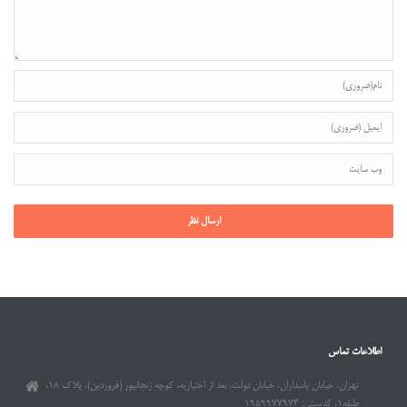
اطلاعات تماس
تهران، خیابان پاسداران، خیابان دولت، بعد از اختیاریه، کوچه زنجانپور (فروردین)، پلاک ۱۸،
طبقه۱، کدپستی: ۱۹۵۹۹۷۷۹۷۴