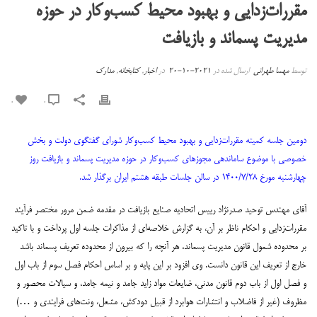
مقررات‌زدایی و بهبود محیط کسب‌وکار در حوزه
مدیریت پسماند و بازیافت
توسط
مهسا طهرانی
ارسال شده در
2021-10-20
در
اخبار
,
کتابخانه
,
مدارک
0
0
دومین جلسه کمیته مقررات‌زدایی و بهبود محیط کسب‌و‌کار شورای گفتگوی دولت و بخش
خصوصی با موضوع ساماندهی مجوزهای کسب‌وکار در حوزه مدیریت پسماند و بازیافت روز
چهارشنبه مورخ ۱۴۰۰/۷/۲۸ در سالن جلسات طبقه هشتم ایران برگذار شد.
آقای مهندس توحید صدرنژاد رییس اتحادیه صنایع بازیافت در مقدمه ضمن مرور مختصر فرآیند
مقررات‌زدایی و احکام ناظر بر آن، به گزارش خلاصه‌ای از مذاکرات جلسه اول پرداخت و با تاکید
بر محدوده شمول قانون مدیریت پسماند، هر آنچه را که بیرون از محدوده تعریف پسماند باشد
خارج از تعریف این قانون دانست. وی افزود بر این پایه و بر اساس احکام فصل سوم از باب اول
و فصل اول از باب دوم قانون مدنی، ضایعات مواد زاید جامد و نیمه جامد، و سیالات محصور و
مظروف (غیر از فاضلاب و انتشارات هوابرد از قبیل دودکش، مشعل، ونت‌های فرایندی و …)