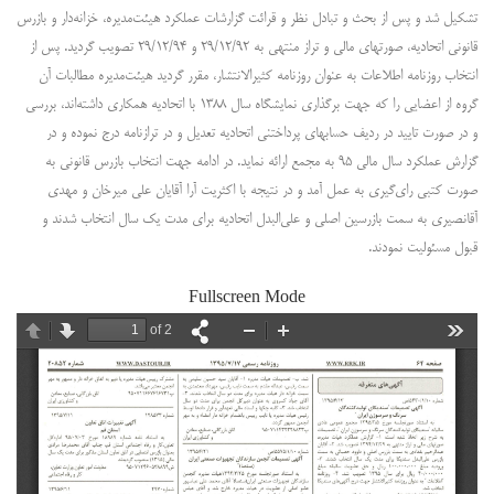
تشکیل شد و پس از بحث و تبادل نظر و قرائت گزارشات عملکرد هیئت‌مدیره، خزانه‌دار و بازرس
قانونی اتحادیه، صورتهای مالی و تراز منتهی به ۲۹/۱۲/۹۲ و ۲۹/۱۲/۹۴ تصویب گردید. پس از
انتخاب روزنامه اطلاعات به عنوان روزنامه کثیرالانتشار، مقرر گردید هیئت‌مدیره مطالبات آن
گروه از اعضایی را که جهت برگذاری نمایشگاه سال ۱۳۸۸ با اتحادیه همکاری داشته‌اند، بررسی
و در صورت تایید در ردیف حسابهای پرداختنی اتحادیه تعدیل و در ترازنامه درج نموده و در
گزارش عملکرد سال مالی ۹۵ به مجمع ارائه نماید. در ادامه جهت انتخاب بازرس قانونی به
صورت کتبی رای‌گیری به عمل آمد و در نتیجه با اکثریت آرا آقایان علی میرخان و مهدی
آقانصیری به سمت بازرسین اصلی و علی‌البدل اتحادیه برای مدت یک سال انتخاب شدند و
قبول مسئولیت نمودند.
Fullscreen Mode