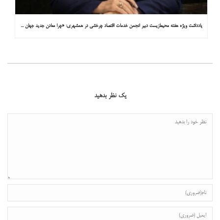
یادداشت ویژه هفته محیط‌زیست دبیر انجمن خدمات اقتصاد چرخشی در همشهری: «چرا معادن جدید جهان زیر زمین نیستند؟»
یک نظر بدهید