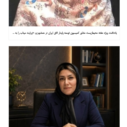
یادداشت ویژه هفته محیط‌زیست مشاور کمیسیون توسعه پایدار اتاق ایران در همشهری: «روایت میناب را به کاپ ۳۱ ببریم»