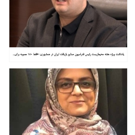
یادداشت ویژه هفته محیط‌زیست رئیس فدراسیون صنایع بازیافت ایران در همشهری: «فقط ۱۸۰ مصوبه برای خارج کردن خودروهای فرسوده از خیابان‌ها»