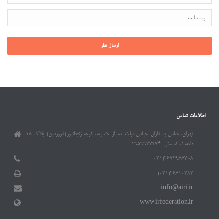
اطلاعات تماس
تهران، خیابان پاسداران، خیابان دولت، بعد از اختیاریه، کوچه زنجانپور (فروردین)، پلاک ۱۸،
طبقه۱، کدپستی: ۱۹۵۹۹۷۷۹۷۴
۲۶۷۴۹۶۶۷-۸(۰۲۱)
۲۶۶۱۰۲۸۲(۰۲۱)
info@airi.ir
www.irfederation.ir