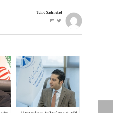
Tohid Sadrnejad
گفتگوی ویژه روز بدون کیسه پلاستیکی دبیر فدراسیون صنایع بازیافت ایران با همشهری : «مشکل از مدیریت پسماند پلاستیکی است، نه کیسه پلاستیکی»