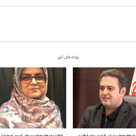
نوشته های اخیر
یادداشت ویژه هفته محیط‌زیست رئیس فدراسیون صنایع بازیافت ایران در همشهری: «فقط ۱۸۰ مصوبه برای خارج کردن خودروهای فرسوده از خیابان‌ها»