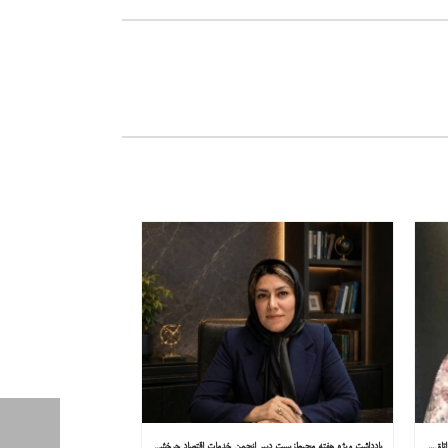
یادداشت ویژه هفته محیط‌زیست مشاور کمیسیون توسعه پایدار اتاق ایران در همشهری: «روایت میناب را به کاپ ۳۱ ببریم»
یادداشت ویژه هفته محیط‌زیست دبیر انجمن خدمات اقتصاد چرخشی در همشهری: «چرا معادن جدید جهان زیر زمین نیستند؟»