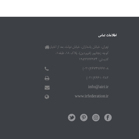
اطلاعات تماس
تهران، خیابان پاسداران، خیابان دولت، بعد از اختیاریه،
کوچه زنجانپور (فروردین)، پلاک ۱۸، طبقه۱،
کدپستی: ۱۹۵۹۹۷۷۹۷۴
۲۶۷۴۹۶۶۷-۸(۰۲۱)
۲۶۶۱۰۲۸۲(۰۲۱)
info@airi.ir
www.irfederation.ir