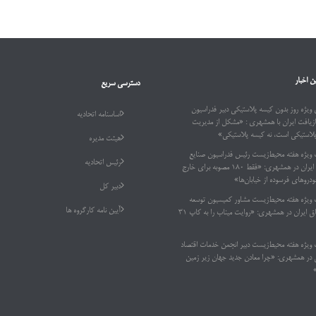
ن اخبار
دسترسی سریع
ویژه روز بدون کیسه پلاستیکی دبیر فدراسیون
اساسنامه اتحادیه
ازیافت ایران با همشهری : «مشکل از مدیریت
پلاستیکی است، نه کیسه پلاستیکی»
هیئت مدیره
 ویژه هفته محیط‌زیست رئیس فدراسیون صنایع
رئیس اتحادیه
بازیافت ایران در همشهری: «فقط ۱۸۰ مصوبه برای خارج
دروهای فرسوده از خیابان‌ها»
دبیر کل
 ویژه هفته محیط‌زیست مشاور کمیسیون توسعه
آیین نامه کارگروه ها
پایدار اتاق ایران در همشهری: «روایت میناب را به کاپ ۳۱
 ویژه هفته محیط‌زیست دبیر انجمن خدمات اقتصاد
ر همشهری: «چرا معادن جدید جهان زیر زمین