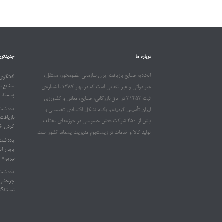
درباره ما
جدیدتری
اتحادیه صنایع بازیافت ایران سازمانی عضومحور، مستقل،
گفتگوی 
صنایع ب
غیر دولتی و غیر انتفاعی است که در بهار ۱۳۸۷ با شماره‌ی
پسماند 
ثبت ۳۱۴۵۳ در اتاق بازرگانی، صنایع، معادن و کشاورزی
یادداشت
ایران تأسیس گردیده و یگانه تشکل اقتصادی تخصصی با
بیش از ۲۵۰ شرکت بخش خصوصی در حوزه‌های مختلف
کردن خو
تولید کالا و خدمات در زیست‌بوم مدیریت پسماند کشور است.
یادداشت
ببریم»
یادداشت
چرخشی د
نیستند؟»