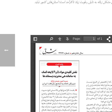
مشکل زباله به دلیل رطوبت زیاد ناکارآمد است؛ استان‌های کشور نباید