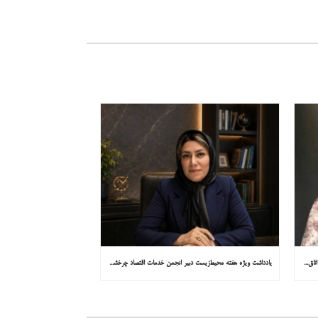
یادداشت ویژه هفته محیط‌زیست مشاور کمیسیون توسعه پایدار اتاق ایران در همشهری: «روایت میناب را به کاپ ۳۱ ببریم»
یادداشت ویژه هفته محیط‌زیست دبیر انجمن خدمات اقتصاد چرخشی در همشهری: «چرا معادن جدید جهان زیر زمین نیستند؟»