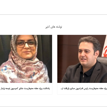
نوشته های اخیر
یادداشت ویژه هفته محیط‌زیست رئیس فدراسیون صنایع بازیافت ایران در همشهری: «فقط ۱۸۰ مصوبه برای خارج کردن خودروهای فرسوده از خیابان‌ها»