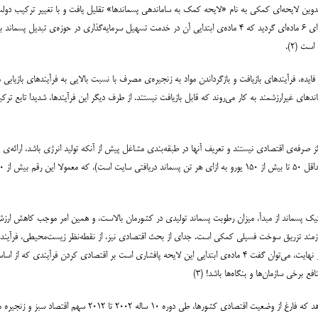
ت (۲).
یده، فرآیندهای بازیافت و بازگرداندن مواد به زنجیره‌ی مصرف با نسبت بالایی به فرآیندهای بازیابی م
دهای غیرارزشمند به کار می‌روند که قابل بازیافت نیستند. از طرف دیگر این فرآیندها، شدیدا تابع ترک
صرفه‌ی اقتصادی نیستند و تعریف آنها در طبقه‌بندی مشاغل پیش از آنکه تولید انرژی باشد، ارائه‌ی خ
یک پسماند از مبدأ، میزان رطوبت پسماند تولیدی در کشورمان بالاست، و همین امر موجب کاهش ارزش ح
 نیازمند تزریق سوخت فسیلی کمکی است. جدای از بحث اقتصادی نیز، از نقطه‌نظر زیست‌محیطی، فرآیندهای
خواهند بود که این امر نیز به تخریب محیط‌زیست در کشور دامن می‌زند. در نهایت، می‌توان گفت ۴ ماده‌ی ابتدایی این لایحه پا
رخی سازمان‌ها و بنگاه‌ها باشد! (۳)
در همین حال، بررسی اطلاعات اقتصادی کشورهای توسعه‌یافته نشان می‌د