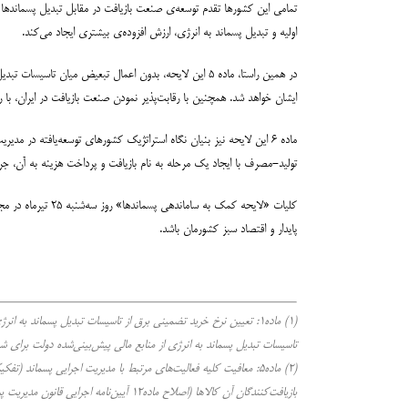
تمامی این کشورها تقدم توسعه‌ی صنعت بازیافت در مقابل تبدیل پسماندها به ا
اولیه و تبدیل پسماند به انرژی، ارزش افزوده‌ی بیشتری ایجاد می‌کند.
در همین راستا، ماده ۵ این لایحه، بدون اعمال تبعیض میا
ایشان خواهد شد. همچنین با رقابت‌پذیر نمودن صنعت بازیافت در ایران، با
ماده ۶ این لایحه نیز بنیان نگاه استراتژیک کشورهای توسعه‌یافته در م
تولید-مصرف با ایجاد یک مرحله به نام بازیافت و پرداخت هزینه به آن، ج
پایدار و اقتصاد سبز کشورمان باشد.
تاسیسات تبدیل پسماند به انرژی از منابع مالی پیش‌بینی‌شده دولت برای شهرداری‌ها – ماده۴: معافیت تاسیسات تبدیل پسماند به انر
بازیافت‌کنندگان آن کالاها (اصلاح ماده۱۲ آیین‌نامه اجرایی قانون مدیریت پسماند)