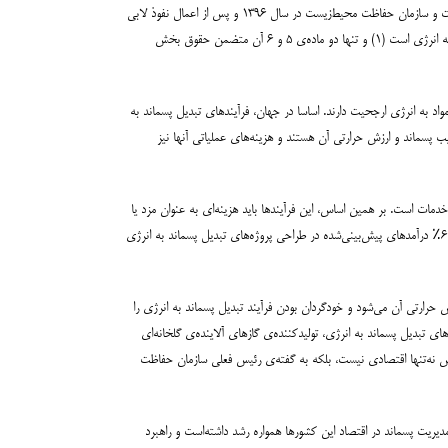
اما در گذر زمان و پیچ‌وخم هزارتوی بروکراتیک کشور، متاسفانه این امر به تدوین لایحه‌ای کمکی به نام «لایحه کمک به ساماندهی پسماندها» تقلیل یافت و با تغییر ترکیب دولت و سازمان حفاظت محیط‌زیست در سال ۱۳۹۶ و پس از اعمال نفوذ لابی
برخی سازمان‌ها و مقامات حاکمیتی (در سطح معاون وزیر)، تبدیل به لایحه‌ای ۶ ماده‌ای گردید که ۴ ماده‌ی ابتدایی آن در خدمت تسهیل سرمایه‌گذاری در حوزه‌ی تبدیل پسماند به انرژی است (۱) و تنها دو ماده‌ی ۵ و ۶ آن متضمن حقوق بخش
واد به انرژی ارجحیت دارند. اساسا در جهان، فرآیندهای تبدیل پسماند به
یب پسماند و ارزش حرارتی آن هستند و هزینه‌های عملیاتی آنها نیز
دمات است. بر همین اساس، این فرآیندها باید هزینه‌ای به عنوان مزد یا
تعرفه‌ی خدمات دریافت کنند (Gatefee که بسته به شرایط از پرداخت حداقل ۵۰ تا بیش از ۱۵۰ یورو به ازای هر تن پسماند دریافتی سایت است)، که معمولا این رقم بیش از ۶۰٪ درآمدهای پیش‌بینی‌شده در طراحی پروژه‌های تبدیل پسماند به انرژی
رارتی آن می‌شود و خودگردان بودن فرآیند تبدیل پسماند به انرژی را
 تبدیل پسماند به انرژی، تولیدکننده‌ی گازهای آلاینده‌ی گلخانه‌ای
فشاری است بر اقتصادی کردن فرآیندی که از اساس نه‌تنها اقتصادی نیست، بلکه به گفته‌ی رئیس فعلی سازمان حفاظت
هد که فارغ از وضعیت اقتصادی کشورها، طی دوره ۱۰ ساله ۲۰۰۲ تا ۲۰۱۲ سهم اقتصاد سبز و زنجیره مدیریت پسماند در اقتصاد این کشورها همواره رشد داشته‌است و راهبرد