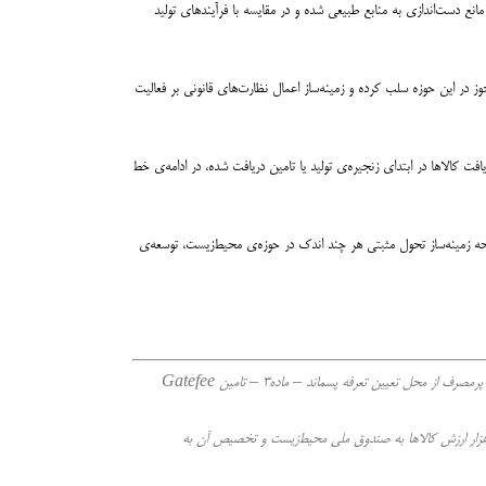
 مانع دست‌اندازی به منابع طبیعی شده و در مقایسه با فرآیندهای تولید
اقد مجوز در این حوزه سلب کرده و زمینه‌ساز اعمال نظارت‌های قانونی بر فعالیت
یافت کالاها در ابتدای زنجیره‌ی تولید یا تامین دریافت شده، در ادامه‌ی خط
اندهی پسماندها» روز سه‌شنبه ۲۵ تیرماه در مجلس به تصویب رسید، و امید است رای موافق نمایندگان مجلس شورای اسلامی به مواد ۵ و ۶ این لایحه زمینه‌ساز تحول مثبتی هر چند اندک در حوزه‌ی محیط‌زیست، توسعه‌ی
(۱) ماده۱: تعیین نرخ خرید تضمینی برق از تاسیسات تبدیل پسماند به انرژی – ماده۲: تامین هزینه خرید برق تولیدی از تاسیسات تبدیل پسماند به انرژی از قبض برق مشترکین پرمصرف از محل تعیین تعرفه پسماند – ماده۳ – تامین Gatefee
دیریت اجرایی پسماند (تفکیک از مبدأ، جمع‌آوری، پردازش، بازیافت، تولید انرژی و دفع) از مالیات مستقیم – ماده۶: پرداخت یک‌درهزار ارزش کالاها به صندوق ملی محیط‌زیست و تخصیص آن به