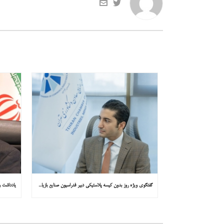
گفتگوی ویژه روز بدون کیسه پلاستیکی دبیر فدراسیون صنایع بازیافت ایران با همشهری : «مشکل از مدیریت پسماند پلاستیکی است، نه کیسه پلاستیکی»