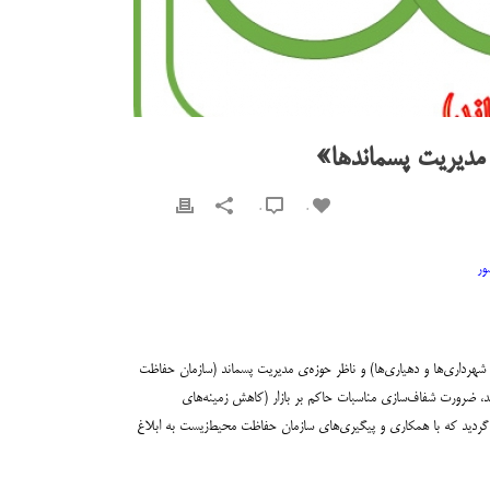
0
0
اه‌های برنامه‌ریز (کارگروه ملی پسماند متشکل از ۱۲ نهاد حاکمیتی)، مجری (به طور عمده شهرداری‌ها و دهیاری‌ها) و ناظر حوزه‌ی مدیریت پسماند (سازمان حفاظت
د، ضرورت شفاف‌سازی مناسبات حاکم بر بازار (کاهش زمینه‌های
ش‌آفرینان (تعیین حدود اختیارات، مسئولیت‌ها و تدوین زیرساخت‌های اجرایی) از سال ۱۳۹۴ توسط این اتحادیه مطرح گردید که با همکاری و پیگیری‌های سازمان حفاظت محیط‌زیست به ابلاغ