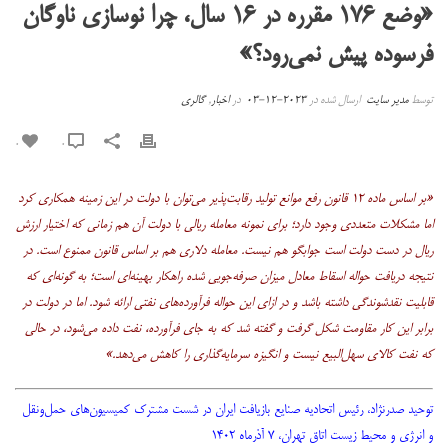
«وضع ۱۷۶ مقرره در ۱۶ سال، چرا نوسازی ناوگان
فرسوده پیش نمی‌رود؟»
توسط
مدیر سایت
ارسال شده در
2023-12-03
در
اخبار
,
گالری
0
0
«بر اساس ماده ۱۲ قانون رفع موانع تولید رقابت‌پذیر می‌توان با دولت در این زمینه همکاری کرد
اما مشکلات متعددی وجود دارد؛ برای نمونه معامله ریالی با دولت آن هم زمانی که اختیار ارزش
ریال در دست دولت است جوابگو هم نیست. معامله دلاری هم بر اساس قانون ممنوع است. در
نتیجه دریافت حواله اسقاط معادل میزان صرفه‌جویی شده راهکار بهینه‌ای است؛ به گونه‌ای که
قابلیت نقدشوندگی داشته باشد و در ازای این حواله فرآورده‌های نفتی ارائه شود. اما در دولت در
برابر این کار مقاومت شکل گرفت و گفته شد که به جای فرآورده، نفت داده می‌شود، در حالی
که نفت کالای سهل‌البیع نیست و انگیزه سرمایه‌گذاری را کاهش می‌دهد.»
توحید صدرنژاد، رئیس اتحادیه صنایع بازیافت ایران در شست مشترک کمیسیون‌های حمل‌ونقل
و انرژی و محیط زیست اتاق تهران، ۷ آذرماه ۱۴۰۲