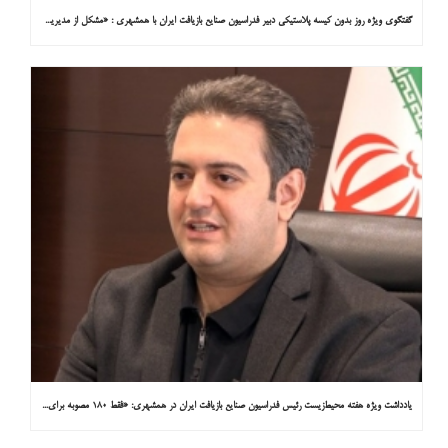
گفتگوی ویژه روز بدون کیسه پلاستیکی دبیر فدراسیون صنایع بازیافت ایران با همشهری : «مشکل از مدیریت پسماند پلاستیکی است، نه کیسه پلاستیکی»
یادداشت ویژه هفته محیط‌زیست رئیس فدراسیون صنایع بازیافت ایران در همشهری: «فقط ۱۸۰ مصوبه برای خارج کردن خودروهای فرسوده از خیابان‌ها»