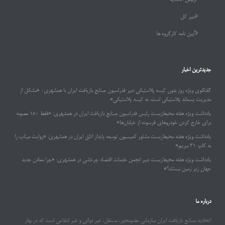
رئیس اتحادیه
دبیر کل
آیین نامه کارگروه ها
جدیدترین اخبار
گفتگوی ویژه روز بدون کیسه پلاستیکی دبیر فدراسیون صنایع بازیافت ایران با همشهری : «مشکل از
مدیریت پسماند پلاستیکی است، نه کیسه پلاستیکی»
یادداشت ویژه هفته محیط‌زیست رئیس فدراسیون صنایع بازیافت ایران در همشهری: «فقط ۱۸۰ مصوبه
برای خارج کردن خودروهای فرسوده از خیابان‌ها»
یادداشت ویژه هفته محیط‌زیست مشاور کمیسیون توسعه پایدار اتاق ایران در همشهری: «روایت میناب را
به کاپ ۳۱ ببریم»
یادداشت ویژه هفته محیط‌زیست دبیر انجمن خدمات اقتصاد چرخشی در همشهری: «چرا معادن جدید
جهان زیر زمین نیستند؟»
درباره ما
اتحادیه صنایع بازیافت ایران سازمانی عضومحور، مستقل، غیر دولتی و غیر انتفاعی است که در بهار