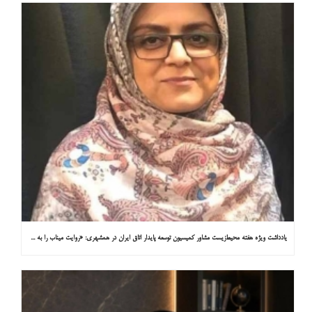
یادداشت ویژه هفته محیط‌زیست مشاور کمیسیون توسعه پایدار اتاق ایران در همشهری: «روایت میناب را به کاپ ۳۱ ببریم»