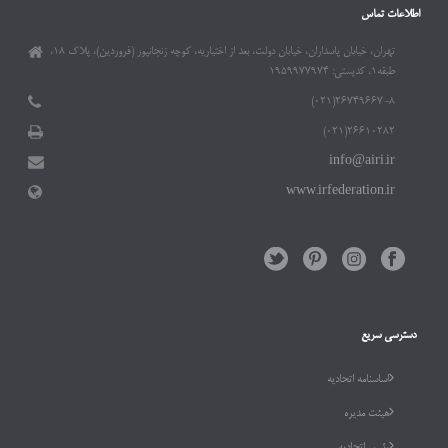
اطلاعات تماس
تهران، خیابان پاسداران، خیابان دولت، بعد از اختیاریه، کوچه زنجانپور (فروردین)، پلاک ۱۸،
طبقه۱، کدپستی: ۱۹۵۹۹۷۷۹۷۴
۲۶۷۴۹۶۶۷-۸(۰۲۱)
۲۶۶۱۰۲۸۲(۰۲۱)
info@airi.ir
www.irfederation.ir
دسترسی سریع
اساسنامه اتحادیه
هیئت مدیره