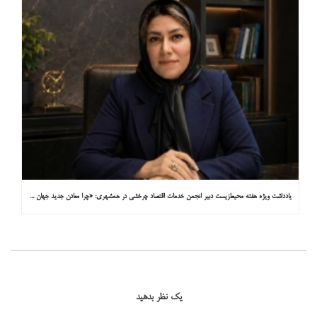
یادداشت ویژه هفته محیط‌زیست دبیر انجمن خدمات اقتصاد چرخشی در همشهری: «چرا معادن جدید جهان زیر زمین نیستند؟»
یک نظر بدهید