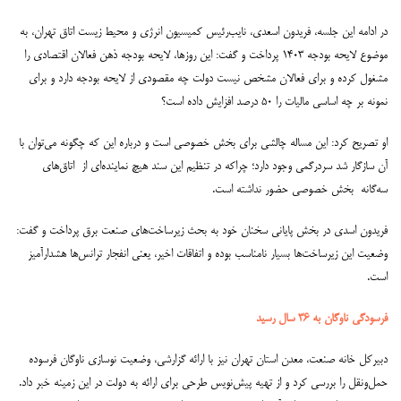
در ادامه این جلسه، فریدون اسعدی، نایب‌رئیس کمیسیون انرژی و محیط زیست اتاق تهران، به
موضوع لایحه بودجه ۱۴۰۳ پرداخت و گفت: این روزها، لایحه بودجه ذهن فعالان اقتصادی‌ را
مشغول کرده و برای فعالان مشخص نیست دولت چه مقصودی از لایحه بودجه دارد و برای
نمونه بر چه اساسی مالیات را ۵۰ درصد افزایش داده است؟
او تصریح کرد: این مساله چالشی برای بخش خصوصی است و درباره این که چگونه می‌توان با
آن سازگار شد سردرگمی وجود دارد؛ چراکه در تنظیم این سند هیچ نماینده‌ای از اتاق‌های
سه‌گانه بخش‌ خصوصی حضور نداشته است.
فریدون اسدی در بخش پایانی سخنان خود به بحث زیرساخت‌های صنعت برق پرداخت و گفت:
وضعیت این زیرساخت‌ها بسیار نامناسب بوده و اتفاقات اخیر، یعنی انفجار ترانس‌ها هشدارآمیز
است.
فرسودگی ناوگان به ۳۶ سال رسید
دبیرکل خانه صنعت، معدن استان تهران نیز با ارائه گزارشی، وضعیت نوسازی ناوگان فرسوده
حمل‌ونقل را بررسی کرد و از تهیه پیش‌نویس طرحی برای ارائه به دولت در این زمینه خبر داد.