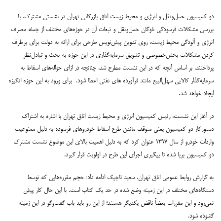
دو کمیسیون‌ حمل‌ونقل و انرژی و محیط زیست اتاق بازرگانی تهران در نشستی مشترک، با
بررسی مشکلات فرسودگی ناوگان حمل‌ونقل و تبعات آن در حوزه‌های مختلف از جمله مصرف
انرژی و آلودگی محیط زیست، روی تدوین پیش‌نویس طرحی برای ارائه به دولت برای برطرف
کردن مشکلات بخش‌خصوصی و تشویق سرمایه‌گذاری در این حوزه به بحث و تبادل‌نظر
پرداختند. بر اساس آنچه که در این نشست مطرح شد، چنانچه در ازای حواله‌های اسقاط به
سرمایه‌گذار کالایی سهل‌البیع مانند فرآورده های نفتی اعطا شود، برای ورود به این حوزه انگیزه
ایجاد خواهد شد.
در آغاز این نشست، رئیس کمیسیون انرژی و محیط زیست اتاق تهران با اشاره به اشتراک
دستورکار دو کمیسیون یعنی متوقف ماندن طرح اسقاط خودروهای فرسوده به دلیل ممنوعیت
واردات خودرو از سال ۱۳۹۷ عنوان کرد که به دلیل اهمیت بالای این موضوع نشست مشترک
دو کمیسیون برپا شده تا پیگیری اجرای این طرح در اولویت قرار گیرد.
به گزارش روابط عمومی اتاق تهران، سعید تاجیک ادامه داد: حجم مقرره‌هایی که توسط
دستگاه‌های مختلف در این زمینه وضع شده در حد یک کتاب است. با این حال کار پیش
نمی‌رود و این مقررات بعضاً ناقض یکدیگر هستند؛ از این رو باید باب گفت‌وگو در این زمینه
گشوده شود.