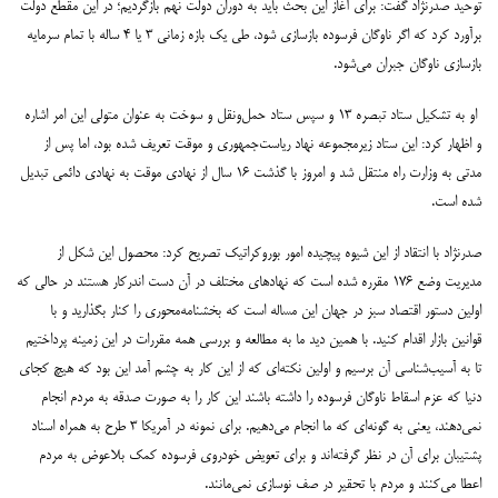
توحید صدرنژاد گفت: برای آغاز این بحث باید به دوران دولت نهم بازگردیم؛ در این مقطع دولت
برآورد کرد که اگر ناوگان فرسوده بازسازی شود، طی یک بازه زمانی ۳ یا ۴ ساله با تمام سرمایه
بازسازی ناوگان جبران می‌شود.
او به تشکیل ستاد تبصره ۱۳ و سپس ستاد حمل‌ونقل و سوخت به عنوان متولی این امر اشاره
و اظهار کرد: این ستاد زیرمجموعه نهاد ریاست‌جمهوری و موقت تعریف شده بود، اما پس از
مدتی به وزارت راه منتقل شد و امروز با گذشت ۱۶ سال از نهادی موقت به نهادی دائمی تبدیل
شده است.
صدرنژاد با انتقاد از این شیوه پیچیده امور بوروکراتیک تصریح کرد: محصول این شکل از
مدیریت وضع ۱۷۶ مقرره شده است که نهادهای مختلف در آن دست اندرکار هستند‌ در حالی که
اولین دستور اقتصاد سبز در جهان این مساله است که بخشنامه‌محوری را کنار بگذارید و با
قوانین بازار اقدام کنید. با همین دید ما به مطالعه و بررسی همه مقررات در این زمینه پرداختیم
تا به آسیب‌شناسی آن برسیم و اولین نکته‌ای که از این کار به چشم آمد این بود که هیچ کجای
دنیا که عزم اسقاط ناوگان فرسوده را داشته باشند این کار را به صورت صدقه به مردم انجام
نمی‌دهند، یعنی به گونه‌ای که ما انجام می‌دهیم. برای نمونه در آمریکا ۳ طرح به همراه اسناد
پشتیبان برای آن در نظر گرفته‌اند و برای تعویض خودروی فرسوده کمک بلاعوض به مردم
اعطا می‌کنند و مردم با تحقیر در صف نوسازی نمی‌مانند.