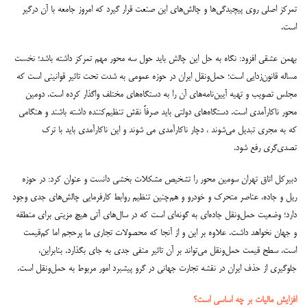
تمرکز اصلی روی پیچیدگی‌ها و چالش‌های این صنعت قرار گیرد که امروز جامعه با آن درگیر
است.
بهمن عشقی افزود: نگاه به حل این چالش باید حول سه محور مهم تمرکز داشته باشد؛ نخست
مساله قانون‌زدایی است؛ حمل‌ونقل ایران در حوزه عمومی به شدت تحت تاثیر قوانینی است که
مجلس تصویب و تهیه آیین‌نامه‌های آن را به دستگاه‌های مختلف واگذار کرده است. دومین
محور ناکارآمدی است. دستگاه‌های دولتی باید صرفاً نقش تنظیم‌کننده داشته باشند و هنگامی
که به مجری تبدیل می‌شوند ، دچار ناکارآمدی می شوند و این ناکارآمدی باید با ترک
تصدی‌گری رفع شود.
دبیرکل اتاق تهران سومین محور را تشخیص مشکلات بخشی دانست و عنوان کرد: در حوزه
ریل و جاده‌، عناصر متحرک و خودرو و هم‌چنین تنظیم روابط کارفرمایی چالش‌های جدی وجود
دارد؛ وضعیت حمل‌ونقل جاده‌ای به گونه‌ای است که در سال‌های آتی هیچ مزیتی برای منطقه
و جهان نخواهد داشت. علاوه بر این و از آنجا که محصولات تجاری ما پرحجم اما کم‌قیمت
است، سطح قیمت حمل‌ونقل می‌تواند بر آن تاثیر منفی جدی به جای بگذارد.‌ بنابراین،
جلوگیری از حذف ایران در نقشه تجارت جهانی در گرو پیشبرد امور مربوط به حمل‌ونقل است.
افزایش مالیات بر چه اساسی است؟