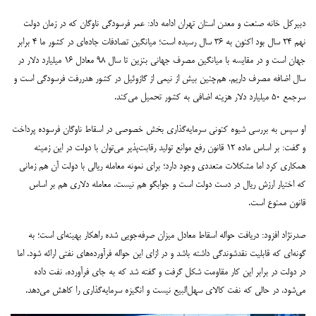
دبیرکل خانه صنعت و معدن استان تهران ادامه داد: عمر فرسودگی ناوگان که در زمان دولت
نهم ۲۴ سال بود اکنون به ۳۶ سال رسیده است؛ میانگین تصادفات جاده‌ای در کشور ما ۴ برابر
جهان است و در مقایسه با میانگین مصرف جهانی بنزین تا سال ۹۸ معادل ۱۶ میلیارد دلار در
سال اضافه مصرف داریم. هم‌چنین بیش از نیمی از گازوئیل در کشور هدررفت فرسودگی است و
سرجمع ۵۰ میلیارد دلار هزینه اضافی به کشور تحمیل می‌کند.
او سپس به بررسی شیوه کنونی سرمایه‌گذاری بخش خصوصی در اسقاط ناوگان فرسوده پرداخت
و گفت: بر اساس ماده ۱۲ قانون رفع موانع تولید رقابت‌پذیر می‌توان با دولت در این زمینه
همکاری کرد اما مشکلات متعددی وجود دارد؛ برای نمونه معامله ریالی با دولت آن هم زمانی
که اختیار ارزش ریال در دست دولت است و جوابگو هم نیست. معامله دلاری هم بر اساس
قانون ممنوع است.
صدرنژاد افزود: دریافت حواله اسقاط معادل میزان صرفه‌جویی شده راهکار بهینه‌ای است؛ به
گونه‌ای که قابلیت نقدشوندگی داشته باشد و در ازای این حواله فرآورده‌های نفتی ارائه شود. اما
در دولت در برابر این کار مقاومت شکل گرفت و گفته شد که به جای فرآورده، نفت داده
می‌شود، در حالی که نفت کالای سهل‌البیع نیست و انگیزه سرمایه‌گذاری را کاهش می‌دهد.