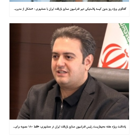
گفتگوی ویژه روز بدون کیسه پلاستیکی دبیر فدراسیون صنایع بازیافت ایران با همشهری : «مشکل از مدیریت پسماند پلاستیکی است، نه کیسه پلاستیکی»
یادداشت ویژه هفته محیط‌زیست رئیس فدراسیون صنایع بازیافت ایران در همشهری: «فقط ۱۸۰ مصوبه برای خارج کردن خودروهای فرسوده از خیابان‌ها»