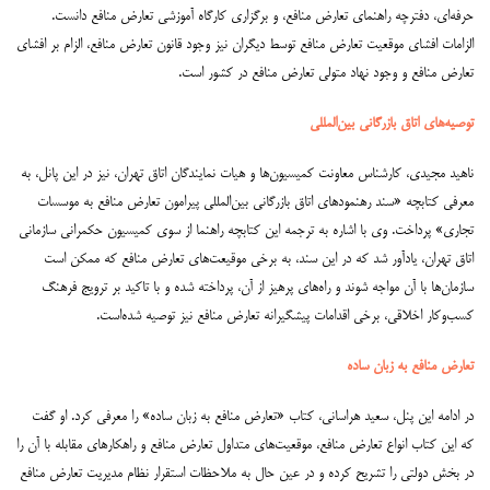
حرفه‌ای، دفترچه راهنمای تعارض منافع، و برگزاری کارگاه آموزشی تعارض منافع دانست.
الزامات افشای موقعیت تعارض منافع توسط دیگران نیز وجود قانون تعارض منافع، الزام بر افشای
تعارض منافع و وجود نهاد متولی تعارض منافع در کشور است.
توصیه‌های اتاق بازرگانی بین‌المللی
ناهید مجیدی، کارشناس معاونت کمیسیون‌ها و هیات نمایندگان اتاق تهران، نیز در این پانل، به
معرفی کتابچه «سند رهنمودهای اتاق بازرگانی بین‌المللی پیرامون تعارض منافع به موسسات
تجاری» پرداخت. وی با اشاره به ترجمه این کتابچه راهنما از سوی کمیسیون حکمرانی سازمانی
اتاق تهران، یادآور شد که در این سند، به برخی موقیعت‌های تعارض منافع که ممکن است
سازمان‌ها با آن مواجه شوند و راه‌های پرهیز از آن، پرداخته شده و با تاکید بر ترویج فرهنگ
کسب‌و‌کار اخلاقی، برخی اقدامات پیشگیرانه تعارض منافع نیز توصیه شده‌است.
تعارض منافع به زبان ساده
در ادامه این پنل، سعید هراسانی، کتاب «تعارض منافع به زبان ساده» را معرفی کرد. او گفت
که این کتاب انواع تعارض منافع، موقعیت‌های متداول تعارض منافع و راهکارهای مقابله با آن را
در بخش دولتی را تشریح کرده و در عین حال به ملاحظات استقرار نظام مدیریت تعارض منافع