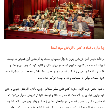
چرا مبارزه با فساد در کشور ما اثربخش نبوده است؟
در ادامه رئیس اتاق بازرگانی تهران با ابزار امیدواری نسبت به اثربخشی این همایش در توسعه
ادبیات ضدفساد در کشور، به تاریخ توسعه در جهان اشاره و تاکید کرد که بدون چهار عنصر
کارآمدی، اقتصادی عاری از فساد، رقابت‌پذیری و حضور مؤثر بخش خصوصی در میدان اقتصاد،
هیچ کشوری موفق به پیشرفت پایدار و توسعه فراگیر نشده است.
محمود نجفی عرب افزود: تجربه کشورهایی نظیر سنگاپور، چین، مالزی، آفریقای جنوبی و حتی
کره جنوبی گواه بر این ادعاست که مسیر سنگلاخ توسعه، تنها در شرایطی هموار می‌شود که
اقتصادی متکی بر بخش خصوصی در جامعه‌ای عاری از فساد و رقابت‌پذیر ظهور کند. اما چه
شده است که اقتصاد ایران که باوجود مواهب بسیار، خود را آماده حضور در میان کشورهای