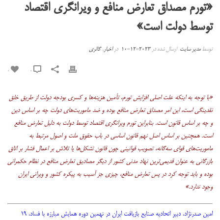
«تورم مصداق تعارض منافع و ویرانگری اقتصاد
توسط دولت‌ است»
توسط
مدیر سایت
ارسال شده در
2023-12-10
در
اخبار
,
گالری
0
0
«با توجه به اینکه علت اصلی افزایش تورم، تأمین هزینه‌ها و کسری بودجه دولت از طریق خلق
نقدینگی است، این امر مصداق تعارض منافع بوده و ضد ماموریت‌های دولت چه بر اساس دین
و چه بر اساس قانون است. بنابراین تورم ویرانگری اقتصاد توسط دولت به دلیل تعارض منافع
است. همچنین بر اساس اصل نهم قانون اساسی در باب حقوق ملت و اصول مرتبط به
ماموریت‌های قوای سه‌گانه، تصویب قوانینی چون قانون تشکل‌ها یا تلاش بر اعمال فشار بر اتاق
بازرگانی به عنوان قدیمی‌ترین نهاد مدنی کشور از دیگر مصادیق تعارض منافع در نظام حکمرانی
بوده و باید توجه کرد
در پس تعارض منافع، چیزی جز آسیب به پیکره کشور و ویرانی ایران
وجود ندارد.»
امین صدرنژاد، دبیر اتحادیه صنایع بازیافت ایران در نهمین دوره همایش مبارزه با فساد، ۱۹