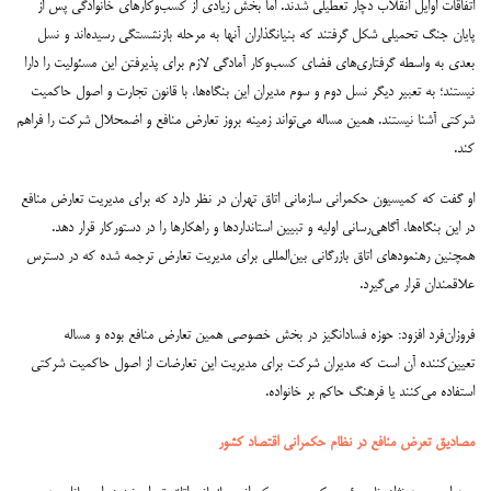
اتفاقات اوایل انقلاب دچار تعطیلی شدند. اما بخش زیادی از کسب‌وکارهای خانوادگی پس از
پایان جنگ تحمیلی شکل گرفتند که بنیانگذاران آنها به مرحله بازنشستگی رسیده‌اند و نسل
بعدی به واسطه گرفتاری‌های فضای کسب‌وکار آمادگی لازم برای پذیرفتن این مسئولیت را دارا
نیستند؛ به تعبیر دیگر نسل دوم و سوم مدیران این بنگاه‌ها، با قانون تجارت و اصول حاکمیت
شرکتی آشنا نیستند. همین مساله می‌تواند زمینه بروز تعارض منافع و اضمحلال شرکت را فراهم
کند.
او گفت که کمیسیون حکمرانی سازمانی اتاق تهران در نظر دارد که برای مدیریت تعارض منافع
در این بنگاه‌ها، آگاهی‌رسانی اولیه و تبیین استانداردها و راهکارها را در دستورکار قرار دهد.
همچنین رهنمودهای اتاق بازرگانی بین‌المللی برای مدیریت تعارض ترجمه شده که در دسترس
علاقمندان قرار می‌گیرد.
فروزان‌فرد افزود: حوزه فسادانگیز در بخش ‌خصوصی همین تعارض منافع بوده و مساله
تعیین‌کننده آن است که مدیران شرکت برای مدیریت این تعارضات از اصول حاکمیت شرکتی
استفاده می‌کنند یا فرهنگ حاکم بر خانواده.
مصادیق تعرض منافع در نظام حکمرانی اقتصاد کشور