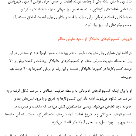
دارد.
وی با بیان اینکه یکی از وظایف دولت، نظارت بر حسن اجرای قوانین از سوی شهروندان
در تمامی فعالیت‌های گوناگون است، به تعیین روز جهانی مبارزه با فساد اشاره کرد و
نادیده‌انگاری فساد، فراخوانی برای مبارزه با فساد و یادآوری برای اهمیت اخلاق حسنه را از
جمله رویکردهای این روز بیان کرد.
فروپاشی کسب‌وکارهای خانوادگی از ناحیه تعارض منافع
در ادامه این همایش پنل مدیریت تعارض منافع برپا شد و حسن فروزان‌فرد در سخنانی در این
پنل به مساله مدیریت تعارض منافع در کسب‌وکارهای خانوادگی پرداخت و گفت: بیش از ۷۰
درصد کسب‌وکارها در کشورها خانوادگی هستند و این رقم در برخی کشورها به ۹۰ درصد هم
می‌رسد.
او با بیان اینکه کسب‌وکارهای خانوادگی به واسطه ظرفیت اعتقادی با سرعت شکل گرفته و به
سرعت هم شکوفا می‌شوند، ادامه داد: این کسب‌وکارها به تدریج و با ورود نسل‌های بعدی
خانواده دچار تعارض می‌شوند. بررسی صاحبنظران نشان می‌دهد که مالکیت و مدیریت در
کسب‌وکارهای خانوادگی و در شروع فعالیت آنها، دایره‌های متحدالمرکزی هستند که این حلقه‌ها
به تدریج و با ورود نسل‌های بعدی از یکدیگر فاصله می‌گیرند.