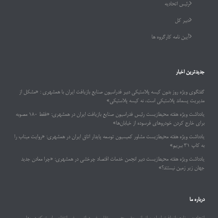
رئیس اتحادیه
دبیر کل
آیین نامه کارگروه ها
جدیدترین اخبار
گفتگوی ویژه روز بدون کیسه پلاستیکی دبیر فدراسیون صنایع بازیافت ایران با همشهری : «مشکل از
مدیریت پسماند پلاستیکی است، نه کیسه پلاستیکی»
یادداشت ویژه هفته محیط‌زیست رئیس فدراسیون صنایع بازیافت ایران در همشهری: «فقط ۱۸۰ مصوبه
برای خارج کردن خودروهای فرسوده از خیابان‌ها»
یادداشت ویژه هفته محیط‌زیست مشاور کمیسیون توسعه پایدار اتاق ایران در همشهری: «روایت میناب را
به کاپ ۳۱ ببریم»
یادداشت ویژه هفته محیط‌زیست دبیر انجمن خدمات اقتصاد چرخشی در همشهری: «چرا معادن جدید
جهان زیر زمین نیستند؟»
درباره ما