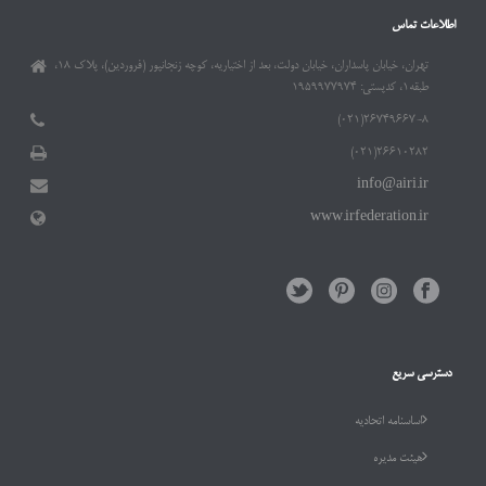
اطلاعات تماس
تهران، خیابان پاسداران، خیابان دولت، بعد از اختیاریه، کوچه زنجانپور (فروردین)، پلاک ۱۸،
طبقه۱، کدپستی: ۱۹۵۹۹۷۷۹۷۴
۲۶۷۴۹۶۶۷-۸(۰۲۱)
۲۶۶۱۰۲۸۲(۰۲۱)
info@airi.ir
www.irfederation.ir
دسترسی سریع
اساسنامه اتحادیه
هیئت مدیره