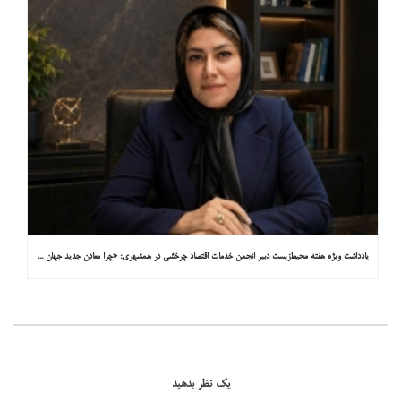
یادداشت ویژه هفته محیط‌زیست دبیر انجمن خدمات اقتصاد چرخشی در همشهری: «چرا معادن جدید جهان زیر زمین نیستند؟»
یک نظر بدهید