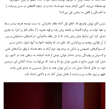
توسعه‌یافته می‌دید، اکنون گرفتار پدیده شوم فساد شده و در نتیجه گام‌های در مسیر پیشرفت را
به آهستگی و گاهی به سختی طی می‌کند؟
رئیس اتاق تهران توضیح داد: اتفاق اول آنکه نظام حکمرانی، به سمت توسعه هرچه بیشتر بسط
و نفوذ دولت در پیکره اقتصاد و جامعه پیش رفت و قوه مجریه را از مقام ناظر بر اجرا، به مجری
تبدیل کرد. این شرایط چنان پیش رفت که از دل نظام حکمرانی، شرکت‌های شبه‌دولتی و پس
‌از آن قوانین پیچیده و بروکراسی زائد خلق شد که وظیفه ناخواسته آنها دشوار ساختن مسیر
کسب‌وکارهای خصوصی و متکی به مردم بود. دوم آنکه در دهه هشتاد با وفور درآمدهای نفتی
و گسترش و پیچیدگی بیشتر ساختار دولتی، نوعی از فساد آمیخته به سیاهی نفت در کشور، رخ
عیان کرد. نفرین منابع در همین دوران رخ داد و نفت که می‌توانست منشاء آبادانی این سرزمین
شود، به عامل فسادزا تبدیل شد. در این دوران همه به دنبال دسترسی به منابع نفتی رفتند.
ظهور و بروز مفاسد ریز و درشت از همان دوران آغاز شد و تاکنون امتداد دارد.