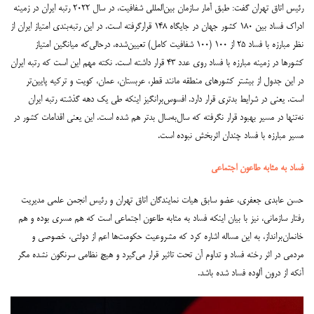
رئیس اتاق تهران گفت: طبق آمار سازمان بین‌المللی شفافیت، در سال ۲۰۲۲ رتبه ایران در زمینه
ادراک فساد بین ۱۸۰ کشور جهان در جایگاه ۱۴۸ قرارگرفته است. در این رتبه‌بندی امتیاز ایران از
نظر مبارزه با فساد ۲۵ از ۱۰۰ (۱۰۰ شفافیت کامل) تعیین‌شده، درحالی‌که میانگین امتیاز
کشورها در زمینه مبارزه با فساد روی عدد ۴۳ قرار داشته است. نکته مهم این است که رتبه ایران
در این جدول از بیشتر کشورهای منطقه مانند قطر، عربستان، عمان، کویت و ترکیه پایین‌تر
است. یعنی در شرایط بدتری قرار دارد. افسوس‌برانگیز اینکه طی یک دهه گذشته رتبه ایران
نه‌تنها در مسیر بهبود قرار نگرفته که سال‌به‌سال بدتر هم شده است. این یعنی اقدامات کشور در
مسیر مبارزه با فساد چندان اثربخش نبوده است.
فساد به مثابه طاعون اجتماعی
حسن عابدی جعفری، عضو سابق هیات نمایندگان اتاق تهران و رئیس انجمن علمی مدیریت
رفتار سازمانی، نیز با بیان اینکه فساد به مثابه طاعون اجتماعی است که هم مسری بوده و هم
خانمان‌برانداز، به این مساله اشاره کرد که مشروعیت حکومت‌ها اعم از دولتی، خصوصی و
مردمی در اثر رخنه فساد و تداوم آن تحت تاثیر قرار می‌گیرد و هیچ نظامی سرنگون نشده مگر
آنکه از درون آلوده فساد شده باشد.