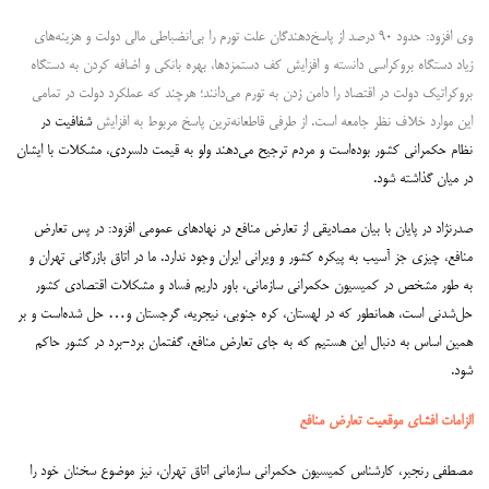
وی افزود: حدود ۹۰ درصد از پاسخ‌دهندگان علت تورم را بی‌انضباطی مالی دولت و هزینه‌های
زیاد دستگاه بروکراسی دانسته و افزایش کف دستمزدها، بهره بانکی و اضافه کردن به دستگاه
بروکراتیک دولت در اقتصاد را دامن زدن به تورم می‌دانند؛ هرچند که عملکرد دولت در تمامی
این موارد خلاف نظر جامعه است. از طرفی قاطعانه‌ترین پاسخ مربوط به افزایش
شفافیت در
نظام حکمرانی کشور بوده‌است و مردم ترجیح می‌دهند ولو به قیمت دلسردی، مشکلات با ایشان
در میان گذاشته شود.
صدرنژاد در پایان با بیان مصادیقی از تعارض منافع در نهادهای عمومی افزود: در پس تعارض
منافع، چیزی جز آسیب به پیکره کشور و ویرانی ایران وجود ندارد. ما در اتاق بازرگانی تهران و
به طور مشخص در کمیسیون حکمرانی سازمانی، باور داریم فساد و مشکلات اقتصادی کشور
حل‌شدنی است، همانطور که در لهستان، کره جنوبی، نیجریه، گرجستان و… حل شده‌است و بر
همین اساس به دنبال این هستیم که به جای تعارض منافع، گفتمان برد-برد در کشور حاکم
شود.
الزامات افشای موقعیت تعارض منافع
مصطفی رنجبر، کارشناس کمیسیون حکمرانی سازمانی اتاق تهران، نیز موضوع سخنان خود را