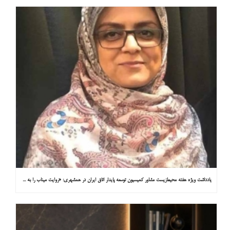
یادداشت ویژه هفته محیط‌زیست مشاور کمیسیون توسعه پایدار اتاق ایران در همشهری: «روایت میناب را به کاپ ۳۱ ببریم»