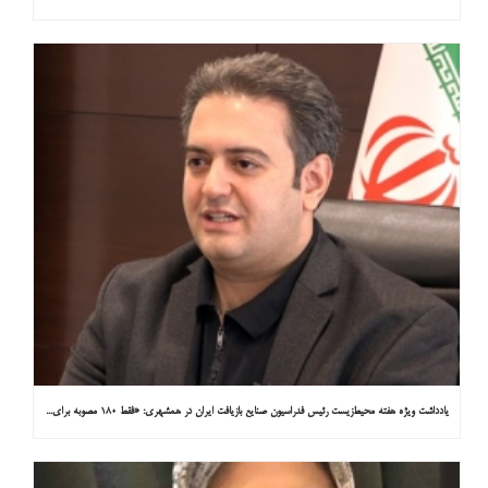
یادداشت ویژه هفته محیط‌زیست رئیس فدراسیون صنایع بازیافت ایران در همشهری: «فقط ۱۸۰ مصوبه برای خارج کردن خودروهای فرسوده از خیابان‌ها»