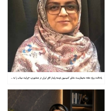
یادداشت ویژه هفته محیط‌زیست مشاور کمیسیون توسعه پایدار اتاق ایران در همشهری: «روایت میناب را به کاپ ۳۱ ببریم»