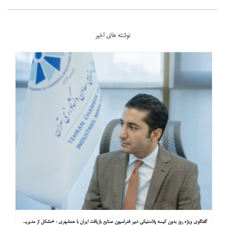
نوشته های اخیر
گفتگوی ویژه روز بدون کیسه پلاستیکی دبیر فدراسیون صنایع بازیافت ایران با همشهری : «مشکل از مدیریت پسماند پلاستیکی است، نه کیسه پلاستیکی»