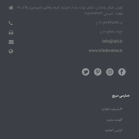
تهران، خیابان پاسداران، خیابان دولت، بعد از اختیاریه، کوچه زنجانپور (فروردین)، پلاک ۱۸،
طبقه۱، کدپستی: ۱۹۵۹۹۷۷۹۷۴
۲۶۷۴۹۶۶۷-۸(۰۲۱)
۲۶۶۱۰۲۸۲(۰۲۱)
info@airi.ir
www.irfederation.ir
دسترسی سریع
اساسنامه اتحادیه
هیئت مدیره
رئیس اتحادیه