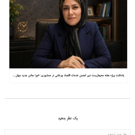
یادداشت ویژه هفته محیط‌زیست دبیر انجمن خدمات اقتصاد چرخشی در همشهری: «چرا معادن جدید جهان زیر زمین نیستند؟»
یک نظر بدهید