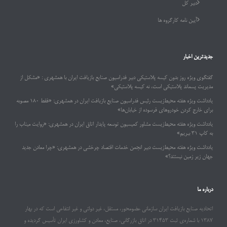
دبیر کل
آیین نامه کارگروه ها
جدیدترین اخبار
گفتگوی ویژه روز بدون کیسه پلاستیکی دبیر فدراسیون صنایع بازیافت ایران با همشهری : «مشکل از
مدیریت پسماند پلاستیکی است، نه کیسه پلاستیکی»
یادداشت ویژه هفته محیط‌زیست رئیس فدراسیون صنایع بازیافت ایران در همشهری: «فقط ۱۸۰ مصوبه
برای خارج کردن خودروهای فرسوده از خیابان‌ها»
یادداشت ویژه هفته محیط‌زیست مشاور کمیسیون توسعه پایدار اتاق ایران در همشهری: «روایت میناب را
به کاپ ۳۱ ببریم»
یادداشت ویژه هفته محیط‌زیست دبیر انجمن خدمات اقتصاد چرخشی در همشهری: «چرا معادن جدید
جهان زیر زمین نیستند؟»
درباره ما
اتحادیه صنایع بازیافت ایران سازمانی عضومحور، مستقل، غیر دولتی و غیر انتفاعی است که در بهار
۱۳۸۷ با شماره‌ی ثبت ۳۱۴۵۳ در اتاق بازرگانی، صنایع، معادن و کشاورزی ایران تأسیس گردیده و