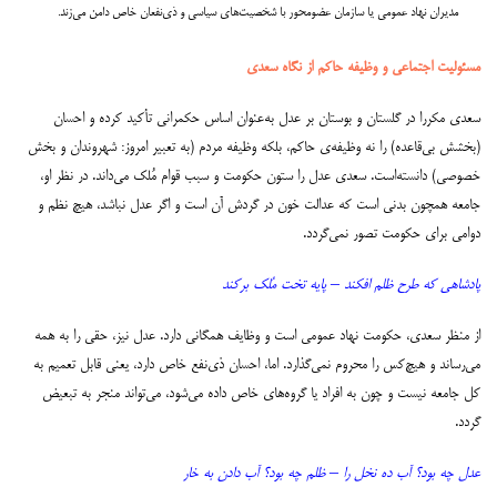
مدیران نهاد عمومی یا سازمان عضومحور با شخصیت‌های سیاسی و ذی‌نفعان خاص دامن می‌زند.
مسئولیت اجتماعی و وظیفه حاکم از نگاه سعدی
سعدی مکررا در گلستان و بوستان بر عدل به‌عنوان اساس حکمرانی تأکید کرده و احسان
(بخشش بی‌قاعده) را نه وظیفه‌ی حاکم، بلکه وظیفه مردم (به تعبیر امروز: شهروندان و بخش
خصوصی) دانسته‌است. سعدی عدل را ستون حکومت و سبب قوام مُلک می‌داند. در نظر او،
جامعه همچون بدنی است که عدالت خون در گردش آن است و اگر عدل نباشد، هیچ نظم و
دوامی برای حکومت تصور نمی‌گردد.
پادشاهی که طرح ظلم افکند – پایه تخت مُلک برکند
از منظر سعدی، حکومت نهاد عمومی است و وظایف همگانی دارد. عدل نیز، حقی را به همه
می‌رساند و هیچ‌کس را محروم نمی‌گذارد. اما، احسان ذی‌نفع خاص دارد، یعنی قابل تعمیم به
کل جامعه نیست و چون به افراد یا گروه‌های خاص داده می‌شود، می‌تواند منجر به تبعیض
گردد.
عدل چه بود؟ آب ده نخل را – ظلم چه بود؟ آب دادن به خار