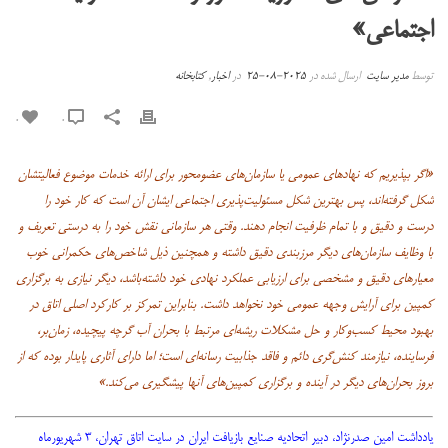
اجتماعی»
توسط
مدیر سایت
ارسال شده در
2025-08-25
در
اخبار
,
کتابخانه
0
0
«اگر بپذیریم که نهادهای عمومی یا سازمان‌های عضومحور برای ارائه خدمات موضوع فعالیتشان
شکل گرفته‌اند، پس بهترین شکل مسئولیت‌پذیری اجتماعی ایشان آن است که کار خود را
درست و دقیق و با تمام ظرفیت انجام دهند. وقتی هر سازمانی نقش خود را به درستی تعریف و
با وظایف سازمان‌های دیگر مرزبندی دقیق داشته و همچنین ذیل شاخص‌های حکمرانی خوب
معیارهای دقیق و مشخصی برای ارزیابی عملکرد نهادی خود داشته‌باشد، دیگر نیازی به برگزاری
کمپین برای آرایش وجهه‌ عمومی خود نخواهد داشت. بنابراین تمرکز بر کارکرد اصلی اتاق در
بهبود محیط کسب‌وکار و حل مشکلات ریشه‌ای مرتبط با بحران آب گرچه پیچیده، زمان‌بر،
فرساینده، نیازمند کنش‌گری دائم و فاقد جذابیت رسانه‌ای است؛ اما دارای آثاری پایدار بوده که از
بروز بحران‌های دیگر در آینده و برگزاری کمپین‌های آنها پیشگیری می‌کند.»
یادداشت امین صدرنژاد، دبیر اتحادیه صنایع بازیافت ایران در سایت اتاق تهران، ۳ شهریورماه