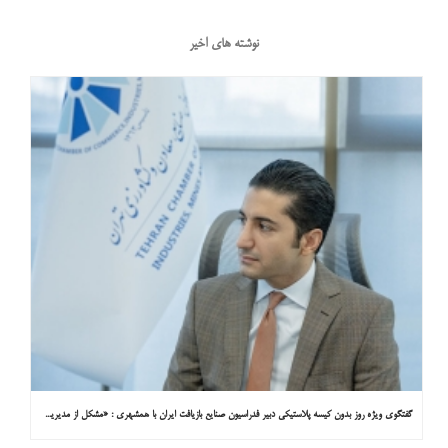
نوشته های اخیر
گفتگوی ویژه روز بدون کیسه پلاستیکی دبیر فدراسیون صنایع بازیافت ایران با همشهری : «مشکل از مدیریت پسماند پلاستیکی است، نه کیسه پلاستیکی»