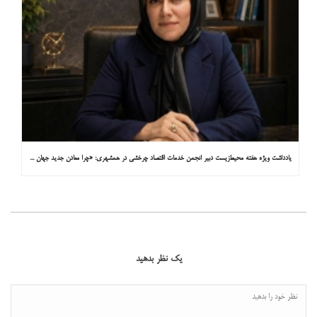
یادداشت ویژه هفته محیط‌زیست دبیر انجمن خدمات اقتصاد چرخشی در همشهری: «چرا معادن جدید جهان زیر زمین نیستند؟»
یک نظر بدهید