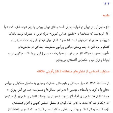
۱۴۰۴
مقدمه
تراز منابع آبی در تهران در شرایط بحرانی است و اتاق تهران پویشی با پیام «چند قطره کمتر» را
آغاز کرده‌است که مشخصا در «مقطع حساس کنونی» صرفه‌جویی در مصرف توسط یکایک
شهروندان ضرور اجتناب‌ناپذیر است؛ اما محرک اصلی برای نوشتن این یادداشت اندیشیدن،
گفتگو و پرداختن به چند پرسش بنیادین پیرامون مسئولیت اجتماعی در سازمان‌های
مأموریت‌محور و جایگاه اتاق در برخورد با بحران‌هاست. پس از این در یادداشت دیگری نیز به
ارتباط بحران آب با حکمرانی اقتصادی می‌پردازم.
مسئولیت اجتماعی، از نمایش‌های منفعلانه تا نقش‌آفرینی خلاقانه
در اسفندماه ۱۴۰۲ که سیل سیستان و بلوچستان، خسارات بسیاری به مناطق مسکونی و جوامع
محلی وارد کرد، به واسطه‌ی دوستی با مدیر امور تشکل‌ها و مسئولیت اجتماعی اتاق تهران، به
جلسات اتاق فکر طرح‌ریزی اقدام اتاق دعوت شدم. در این جلسات تلاش بر طرح این ایده کردم
که «یک‌بار هم که شده، به جای اقدام فوری در مقطع حساس کنونی و اعزام هیئت‌های
بازدیدکننده، ارسال کمک و پوشش رسانه‌ای، متفاوت عمل کنیم؛ چرا که تمام این اقدامات از