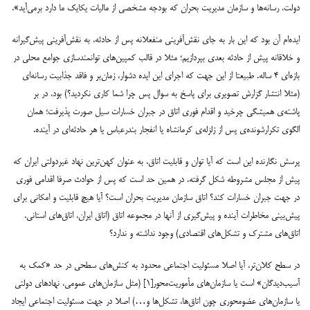
دولت، رسانه‌ها و سازمان مدیریت بحران که بودجه مشخصی از مالیات یکایک ما دارد برمی‌آید».
ایده‌ام آن بود که این بار به جای نقش‌آفرینی منفعلانه پس از حادثه، به نقش‌آفرینی پیش‌گیرانه
و خلاقانه پیش از حادثه بعدی بپردازیم؛ مثلا در قالب کمپین‌های توانمندسازی جوامع محلی در
بازه‌ای ۴ ساله. طبیعتا از این جهت که اجرای این ایده دشوار، زمان‌بر و فاقد جذابیت رسانه‌ای
(مثلا انتشار گزارش تصویری برای پاسخ به سوال پس چرا شما کاری نکردید؟) بود، در بر
پاشنه‌ی همیشگی چرخید و اقدام فوری اتاق در جبران خسارات سیل صورت پذیرفت؛ همان
الگوی تکرارشونده‌ی پس از زلزله‌ی کرمانشاه یا انفجار بندرعباس یا هر حادثه‌ای در آینده.
پرسش نگارنده این است که آیا توان و قابلیت اتاق، به عنوان کهن‌ترین نهاد غیردولتی ایران که
پیش از مجلس مشروطه شکل گرفته، در همین حد است که پس از حوادث صرفا اقدامی فوری
در جهت جبران خسارات کند؟ اتاق سازمان مدیریت بحران است؟ آیا هیچ قابلیت و امکانی برای
پیش‌بینی مخاطرات آینده و پیش‌گیری از آنها در مجموعه اتاق (اتاق ایران، اتاق‌های استانی،
اتاق‌های مشترک و تشکل‌های اقتصادی) وجود نداشته و ندارد؟
در سطح کلان‌تر، آیا اصلا مسئولیت اجتماعی محدود به کنش‌های سطحی در حد «کمک به
آسیب‌دیدگان» است یا سازمان‌های مأموریت‌محور
[۱]
(مثل سازمان‌های عمومی، نهادهای دولتی
یا سازمان‌های عضومحوری چون اتاق‌ها، تشکل‌ها و…) اصلا در جهت مسئولیت اجتماعی ایجاد