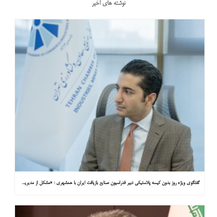
نوشته های اخیر
گفتگوی ویژه روز بدون کیسه پلاستیکی دبیر فدراسیون صنایع بازیافت ایران با همشهری : «مشکل از مدیریت پسماند پلاستیکی است، نه کیسه پلاستیکی»