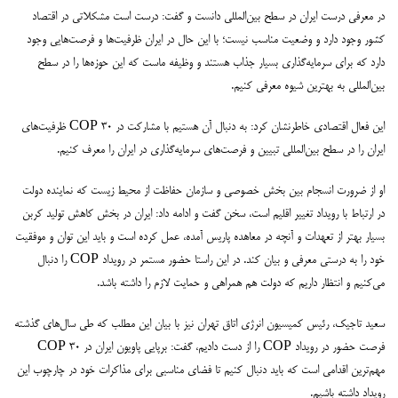
در معرفی درست ایران در سطح بین‌المللی دانست و گفت: درست است مشکلاتی در اقتصاد
کشور وجود دارد و وضعیت مناسب نیست؛ با این حال در ایران ظرفیت‌ها و فرصت‌هایی وجود
دارد که برای سرمایه‌گذاری بسیار جذاب هستند و وظیفه ماست که این حوزه‌ها را در سطح
بین‌المللی به بهترین شیوه معرفی کنیم.
این فعال اقتصادی خاطرنشان کرد: به دنبال آن هستیم با مشارکت در COP 30 ظرفیت‌های
ایران را در سطح بین‌المللی تبیین و فرصت‌های سرمایه‌گذاری در ایران را معرف کنیم.
او از ضرورت انسجام بین بخش خصوصی و سازمان حفاظت از محیط زیست که نماینده دولت
در ارتباط با رویداد تغییر اقلیم است، سخن گفت و ادامه داد: ایران در بخش کاهش تولید کربن
بسیار بهتر از تعهدات و آنچه در معاهده پاریس آمده، عمل کرده است و باید این توان و موفقیت
خود را به درستی معرفی و بیان کند. در این راستا حضور مستمر در رویداد COP را دنبال
می‌کنیم و انتظار داریم که دولت هم همراهی و حمایت لازم را داشته باشد.
سعید تاجیک، رئیس کمیسیون انرژی اتاق تهران نیز با بیان این مطلب که طی سال‌های گذشته
فرصت حضور در رویداد COP را از دست دادیم، گفت: برپایی پاویون ایران در COP 30
مهم‌ترین اقدامی است که باید دنبال کنیم تا فضای مناسبی برای مذاکرات خود در چارچوب این
رویداد داشته باشیم.