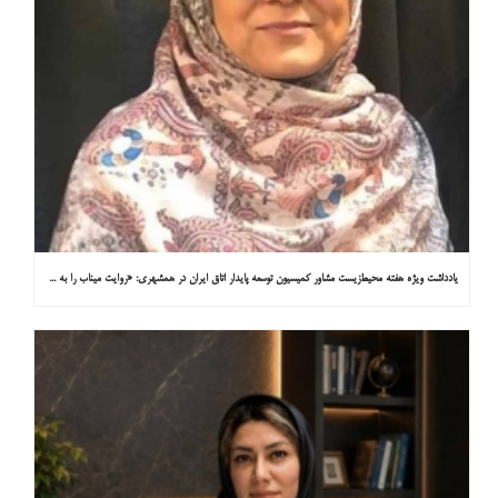
یادداشت ویژه هفته محیط‌زیست مشاور کمیسیون توسعه پایدار اتاق ایران در همشهری: «روایت میناب را به کاپ ۳۱ ببریم»