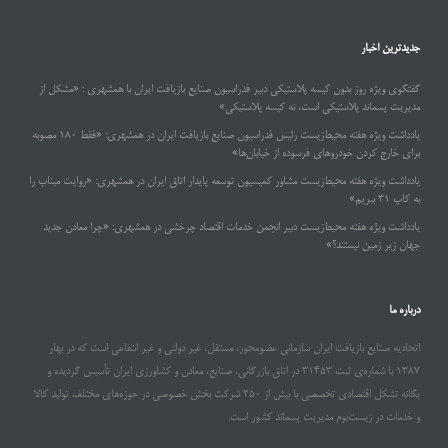
جدیدترین اخبار
گفتگوی ویژه روز بدون کیسه پلاستیکی دبیر فدراسیون صنایع بازیافت ایران با همشهری : «مشکل از
مدیریت پسماند پلاستیکی است، نه کیسه پلاستیکی»
یادداشت ویژه هفته محیط‌زیست رئیس فدراسیون صنایع بازیافت ایران در همشهری: «فقط ۱۸۰ مصوبه
برای خارج کردن خودروهای فرسوده از خیابان‌ها»
یادداشت ویژه هفته محیط‌زیست مشاور کمیسیون توسعه پایدار اتاق ایران در همشهری: «روایت میناب را
به کاپ ۳۱ ببریم»
یادداشت ویژه هفته محیط‌زیست دبیر انجمن خدمات اقتصاد چرخشی در همشهری: «چرا معادن جدید
جهان زیر زمین نیستند؟»
درباره ما
اتحادیه صنایع بازیافت ایران سازمانی عضومحور، مستقل، غیر دولتی و غیر انتفاعی است که در بهار
۱۳۸۷ با شماره‌ی ثبت ۳۱۴۵۳ در اتاق بازرگانی، صنایع، معادن و کشاورزی ایران تأسیس گردیده و
یگانه تشکل اقتصادی تخصصی با بیش از ۲۵۰ شرکت بخش خصوصی در حوزه‌های مختلف تولید کالا
و خدمات در زیست‌بوم مدیریت پسماند کشور است.