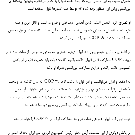
مشوری نسبت به این معضل بی‌توجه باشد، همه دنیا را به خطر می‌اندازد. بنابراین بودجه‌های
بین‌المللی برای این منظور دیده شده که توسط همه کشورها قابل استفاده است.
او تصریح کرد: کاهش انتشار کربن اقدامی زیرساختی و ضروری است و اتاق ایران و همه
ظرفیت‌های انسانی در بخش خصوصی نسبت به اهمیت این مسئله آگاه هستند و برای همین
مجدانه مشارکت در COP 29 باکو را دنبال می‌کردند.
در ادامه پیام باقری، نایب‌رئیس اتاق ایران درباره انتظاری که بخش خصوصی از دولت دارد تا در
رویداد COP مشارکت قابل قبولی داشته باشیم، گفت: دولت باید حمایت لازم را از بخش
خصوصی داشته باشد و در این مشارکت بین‌المللی همراه او باشد.
به اعتقاد او ایران می‌توانست و این توان را داشت تا در COP 29 که سال گذشته در پایتخت
آذربایجان برگزار شد، حضور بهتر و مؤثرتری داشته باشد. البته بر اساس اظهارات او بخش
خصوصی تمام تلاش خود را کرد تا محتوایی که تولید کرده بود را در سطح مناسبی عرضه کند
و از فرصت شکل گرفته برای ایجاد تعاملات بین‌المللی بهره ببرد و موفق هم بود.
نایب‌رئیس اتاق ایران همراهی دولت در روند مشارکت ایران در COP 30 را خواستار شد.
در بخش دیگری از این نشست، آرش نجفی رئیس کمیسیون انرژی اتاق ایران دغدغه اصلی را