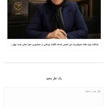
یادداشت ویژه هفته محیط‌زیست دبیر انجمن خدمات اقتصاد چرخشی در همشهری: «چرا معادن جدید جهان زیر زمین نیستند؟»
یک نظر بدهید