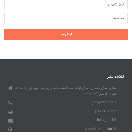
اطلاعات تماس
تهران، خیابان پاسداران، خیابان دولت، بعد از اختیاریه، کوچه زنجانپور (فروردین)، پلاک ۱۸،
طبقه۱، کدپستی: ۱۹۵۹۹۷۷۹۷۴
۲۶۷۴۹۶۶۷-۸(۰۲۱)
۲۶۶۱۰۲۸۲(۰۲۱)
info@airi.ir
www.irfederation.ir