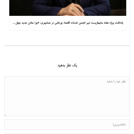
یادداشت ویژه هفته محیط‌زیست دبیر انجمن خدمات اقتصاد چرخشی در همشهری: «چرا معادن جدید جهان زیر زمین نیستند؟»
یک نظر بدهید