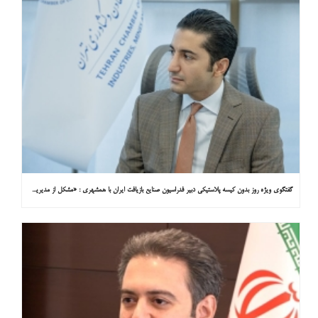
گفتگوی ویژه روز بدون کیسه پلاستیکی دبیر فدراسیون صنایع بازیافت ایران با همشهری : «مشکل از مدیریت پسماند پلاستیکی است، نه کیسه پلاستیکی»