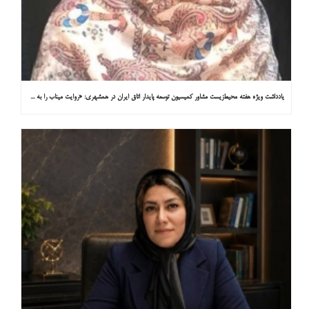
یادداشت ویژه هفته محیط‌زیست مشاور کمیسیون توسعه پایدار اتاق ایران در همشهری: «روایت میناب را به کاپ ۳۱ ببریم»