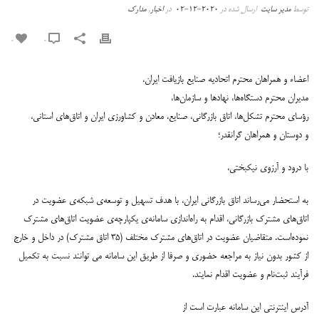
توسط
مدیر سایت
ارسال شده در
2020-12-02
در
اخبار
,
مدارک
0
0
اعضاء و همراهان محترم اتحادیه صنایع بازیافت ایران،
مدیران محترم دستگاه‌ها، نهادها و سازمان‌ها،
رؤسای محترم تشکل‌ها، اتاق بازرگانی، صنایع، معادن و کشاورزی ایران و اتاق‌های استانی،
و دوستان و همراهان گرانقدر؛
با درود و آرزوی نیکبختی،
به استحضار می‌رساند اتاق بازرگانی ایران، با هدف تسهیل و توسعه‌ی شبکه‌ی عضویت در
اتاق‌های مشترک بازرگانی، اقدام به راه‌اندازی سامانه‌ی یکپارچه‌ی عضویت اتاق‌های مشترک
نموده‌است. متقاضیان عضویت در اتاق‌های مشترک مختلف (۳۵ اتاق مشترک) در داخل و خارج
از کشور بدون نیاز به مراجعه حضوری و صرفا از طریق این سامانه می توانند نسبت به تکمیل
فرآیند ثبت‌نام و عضویت اقدام نمایند.
آدرس اینترنتی این سامانه عبارت است از