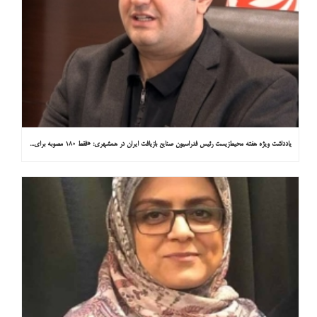
یادداشت ویژه هفته محیط‌زیست رئیس فدراسیون صنایع بازیافت ایران در همشهری: «فقط ۱۸۰ مصوبه برای خارج کردن خودروهای فرسوده از خیابان‌ها»