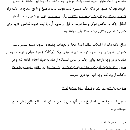
سامانه‌ای تحت عنوان صیاد توسط بانک مرکزی ایجاد شده و فعالیت این سامانه به نحوی
خواهد بود که
صدور هر برگه چک مستلزم ثبت هویت دارنده، مبلغ و تاریخ مندرج در چک برای
شناسه‌ی یکتای برگه چک توسط صادرکننده در این سامانه می‌باشد
. بر همین اساس امکان
انتقال چک به شخص دیگر توسط دارنده تا قبل از تسویه آن، با ثبت هویت شخص جدید برای
همان شناسه‌ی یکتای چک، امکان‌پذیر خواهد بود.
مبلغ چک نباید از اختلاف سقف اعتبار مجاز و تعهدات چک‌های تسویه نشده بیشتر باشد.
همچنین تسویه‌ی چک صرفا در سامانه‌ی تسویه‌ی چک (چکاوک) طبق مبلغ و تاریخ مندرج در
سامانه و در وجه دارنده نهایی چک بر اساس استعلام از سامانه صیاد انجام خواهد شد و
در
صورتی که مالکیت آنها در سامانه صیاد ثبت نشده باشد مشمول این قانون نبوده و بانک‌ها
مکلفند از پرداخت وجه آنها خودداری نمایند
.
صدور و پشت‌نویسی در وجه حامل نیز ممنوع است
.
بدیهی است چک‌هایی که تاریخ صدور آنها قبل از زمان مذکور باشد، تابع قانون زمان صدور
خواهند بود.
سربلند و پیروز باشید.
دبیرخانه اتحادیه صنایع بازیافت ایران