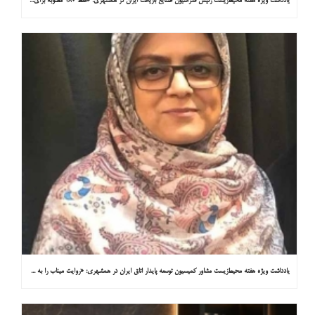
یادداشت ویژه هفته محیط‌زیست رئیس فدراسیون صنایع بازیافت ایران در همشهری: «فقط ۱۸۰ مصوبه برای خارج کردن خودروهای فرسوده از خیابان‌ها»
یادداشت ویژه هفته محیط‌زیست مشاور کمیسیون توسعه پایدار اتاق ایران در همشهری: «روایت میناب را به کاپ ۳۱ ببریم»