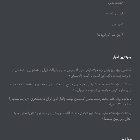
هیئت مدیره
رئیس اتحادیه
دبیر کل
آیین نامه کارگروه ها
جدیدترین اخبار
گفتگوی ویژه روز بدون کیسه پلاستیکی دبیر فدراسیون صنایع بازیافت ایران با همشهری : «مشکل از
مدیریت پسماند پلاستیکی است، نه کیسه پلاستیکی»
یادداشت ویژه هفته محیط‌زیست رئیس فدراسیون صنایع بازیافت ایران در همشهری: «فقط ۱۸۰ مصوبه
برای خارج کردن خودروهای فرسوده از خیابان‌ها»
یادداشت ویژه هفته محیط‌زیست مشاور کمیسیون توسعه پایدار اتاق ایران در همشهری: «روایت میناب را
به کاپ ۳۱ ببریم»
یادداشت ویژه هفته محیط‌زیست دبیر انجمن خدمات اقتصاد چرخشی در همشهری: «چرا معادن جدید
جهان زیر زمین نیستند؟»
درباره ما