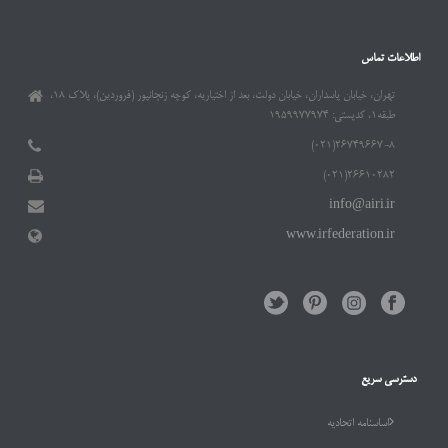
اطلاعات تماس
تهران، خیابان پاسداران، خیابان دولت، بعد از اختیاریه، کوچه زنجانپور (فروردین)، پلاک ۱۸،
طبقه۱، کدپستی: ۱۹۵۹۹۷۷۹۷۴
۲۶۷۴۹۶۶۷-۸(۰۲۱)
۲۶۶۱۰۲۸۲(۰۲۱)
info@airi.ir
www.irfederation.ir
دسترسی سریع
اساسنامه اتحادیه