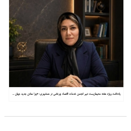
یادداشت ویژه هفته محیط‌زیست دبیر انجمن خدمات اقتصاد چرخشی در همشهری: «چرا معادن جدید جهان زیر زمین نیستند؟»