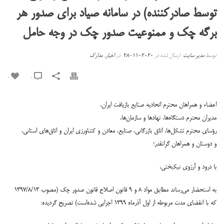
توسط صادرکننده) در سامانه صیاد برای صدور هر
برگه چک و ممنوعیت صدور چک در وجه حامل
توسط
مدیر سایت
ارسال شده در
2020-11-28
در
اخبار
,
مدارک
0
0
اعضاء و همراهان محترم اتحادیه صنایع بازیافت ایران،
مدیران محترم دستگاه‌ها، نهادها و سازمان‌ها،
رؤسای محترم تشکل‌ها، اتاق بازرگانی، صنایع، معادن و کشاورزی ایران و اتاق‌های استانی،
و دوستان و همراهان گرانقدر؛
با درود و آرزوی نیکبختی،
به استحضار می‌رساند مطابق مواد ۸ و ۹ قانون اصلاح قانون صدور چک (مصوب ۱۳۹۷/۸/۱۳
که با انقضای مدت مربوطه از اول آذرماه ۱۳۹۹ اجرایی شده‌است) تصریح گردیده: