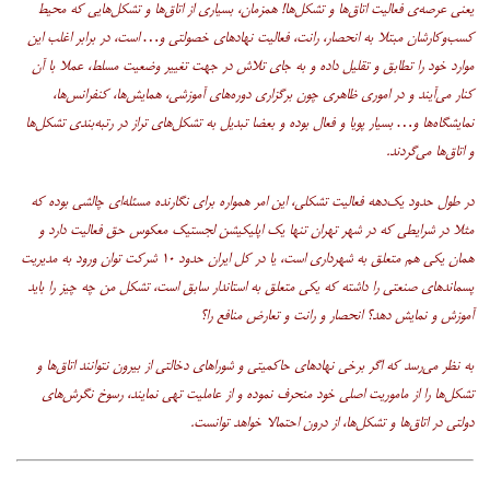
یعنی عرصه‌ی فعالیت اتاق‌ها و تشکل‌ها! همزمان، بسیاری از اتاق‌ها و تشکل‌هایی که محیط
کسب‌وکارشان مبتلا به انحصار، رانت، فعالیت نهادهای خصولتی و… است، در برابر اغلب این
موارد خود را تطابق و تقلیل داده و به جای تلاش در جهت تغییر وضعیت مسلط، عملا با آن
کنار می‌آیند و در اموری ظاهری چون برگزاری دوره‌های آموزشی، همایش‌ها، کنفرانس‌ها،
نمایشگاه‌ها و… بسیار پویا و فعال بوده و بعضا تبدیل به تشکل‌های تراز در رتبه‌بندی تشکل‌ها
و اتاق‌ها می‌گردند.
در طول حدود یک‌دهه فعالیت تشکلی، این امر همواره برای نگارنده مسئله‌ای چالشی بوده که
مثلا در شرایطی که در شهر تهران تنها یک اپلیکیشن لجستیک معکوس حق فعالیت دارد و
همان یکی هم متعلق به شهرداری است، یا در کل ایران حدود ۱۰ شرکت توان ورود به مدیریت
پسماندهای صنعتی را داشته که یکی متعلق به استاندار سابق است، تشکل من چه چیز را باید
آموزش و نمایش دهد؟ انحصار و رانت و تعارض منافع را؟
به نظر می‌رسد که اگر برخی نهادهای حاکمیتی و شوراهای دخالتی از بیرون نتوانند اتاق‌ها و
تشکل‌ها را از ماموریت اصلی خود منحرف نموده و از عاملیت تهی نمایند، رسوخ نگرش‌های
دولتی در اتاق‌ها و تشکل‌ها، از درون احتمالا خواهد توانست.