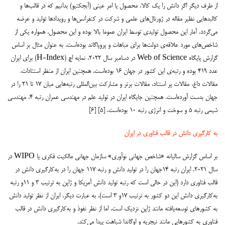
از طرف دیگر اگر دانش را یک کالا، محصول یا امر عینی (آبجکتیو) بدانیم که در قالب‌ها و
کالبدهایی نظیر مقاله در ژورنال‌های علمی و شرکت در کنفرانس‌ها و رویدادها تولید و عرضه
می‌گردد، آمار این محصول تولیدی توسط ایران عموما بالا بوده و این محصول، همواره یکی از
شاخص‌های مورد علاقه‌ی دولت‌ها برای مباهات و پروپاگاند بوده‌است. به عنوان مثال بر اساس
گزارش پایگاه Web of Science در دسامبر سال ۲۰۲۲، نمایه اچ (H-Index) برای ایران
عدد ۴۱۹ بوده و رتبه‌ی این کشور در جهان ۱۶ بوده‌است. همچنین ایران از منظر استنادات،
مقالات داغ، مقالات پر استناد، مقالات برتر و مشارکت بین‌المللی رتبه‌هایی میان ۱۷ تا ۲۱ را در
جهان بدست آورده‌است. همچنین جایگاه ایران در تولید علم در مهندسی عمران رتبه ۴، مهندسی
شیمی رتبه ۵ و سوخت و انرژی رتبه‌ ۱۰ بوده‌است. [۵] [۶]
به کارگیری دانش در قالب فناوری در ایران
بر اساس گزارش سالیانه «شاخص جهانی نوآوری» سازمان جهانی مالکیت فکری یا WIPO در
سال ۲۰۲۱، ایران رتبه ۱۴جهان را در تولید دانش و رتبه ۱۱۷ جهان را در به‌کارگیری دانش در
قالب فناوری دارد (این در حالی است که رتبه تولید دانش آمریکا و ژاپن به ترتیب ۳ و ۱۱و رتبه
به‌کارگیری دانش این دو کشور به ترتیب ۱۷و ۳ است). به عبارت دیگر، ایران از نظر تولید دانش
به کشورهای توسعه‌یافته مانند ژاپن نزدیک است، اما از نظر نفوذ و به‌کارگیری دانش در قالب
فناوری به کشورهایی مانند نیجریه و اوگاندا شباهت پیدا می‌‌کند.