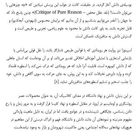
بوسیله‌ی دانش آغاز گردید. در حقیقت، کانت در جواب این پرسش نبیادین که «چه چیزهایی را
می‌توان دانست؟ (نقد عقل محض – Critique of Pure Reason)» چنین پاسخ داد که
ما جهان را آنقدر می‌توانیم بشناسیم و از آن بدانیم که برایمان محسوس (شهودی، آبجکتیو) و
قابل تجربه باشد. به باور کانت دانش ما محدود به علوم ریاضی، تجربی و طبیعی است و
گسترش دانش به متافیزیک ناممکن است.
اسپینوزا نیز روایت هر رویدادی که با قوانین طبیعی ناسازگار باشد، را نقل قولی بی‌اساس یا
بازنمایی استعاری یا تمثیلی آموزه‌ای اخلاقی تفسیر می‌داند. او بر آن بوده‌است که انسان جاهلی
که از دانش کم‌بهره است، قابلیت آنرا دارد که هر رویدادی که درک نمی‌کند را اسطوره قلمداد
کرده و وارد دایره‌ی تخیلات کند و به این روش، به جای حرکت به سوی آگاهی و دانش، خود
را جذب، تسخیر و تسلیم اسطوره‌های متافیزیکی نماید. [۸]
بر این بنیان، دانش و نهاد دانشگاه در معنای کلاسیک آن، به عنوان محصولات عصر
روشنگری و اومانیسم در اروپا، در مقابل اسطوره و نهاد کلیسا قرار گرفت و به مرور زمان و با رخ
دادن رنسانس، جایگاهی تثبیت‌شده و در جوامع یافت. اما در ایران، به دلیل ماهیت وارداتی
مفهوم مدرنیته و نمودهای آن مانند دانش و دانشگاه، فهم و ادراک درستی از این مفاهیم در
هیچ‌یک نهادهای سه‌گانه اجتماعی، یعنی حاکمیت، شهروندان و بازار به وجود نیامده‌است.