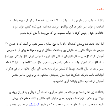
مقدمه
یکایک ما با پرسش علم بهتر است یا ثروت آشنا هستیم. خصوصا در کودکی، بارها وادار به
انتخاب و جواب پس دادن در این دوگانه‌ی بی‌معنا شده‌ایم؛ حتی شاید گاهی جواب مورد
علاقه‌ی خود را پنهان کرده تا جواب مطلوب آن که می‌پرسد را بیان کرده باشیم.
اما آنچه باعث شد پرسش کلیشه‌ای بالا را به نوع دیگری تغییر دهم، آن است که در همین ۲۰
روزه‌ی ماه خرداد منتهی به نگارش این یادداشت، حداقل در برابر دعوتنامه بیش از ۲۰ دوره‌ی
آموزشی از تشکل‌های همکار، اتاق‌های استانی، اتاق ایران، کمیته‌ی ایرانی اتاق بازرگانی بین‌الملل
(ICC)، مراکز آموزش وابسته به اتاق، آژانس‌های مسافرتی (!)، آموزشگاه‌ها و… قرار گرفته‌ام.
پیش‌تر هم در سال گذشته، توسط کارشناس مرکز رتبه‌بندی اتاق ایران، علاوه بر برخی دیگر از
اتهامات، مانند تحریک تشکل‌ها علیه مدل رتبه‌بندی، محکوم به بی‌توجهی به امر مقدس
آموزش در اتحادیه صنایع بازیافت ایران شده‌بودم.
یادداشت زیر نقدی است بر جایگاه امر دانش در ایران، نسبت آن با بازار و بخشی از پروژه‌ی
بزرگتری با عنوان «زمینه‌ها و چارچوب‌های افزایش نفوذ دانش و ارتقاء سطح فناوری‌های
بازیافت و مدیریت پسماندهای صنعتی و معدنی» که از طریق
این لینک
در دسترس بوده و در