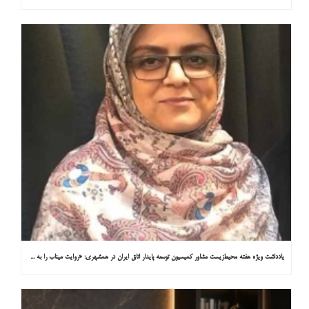
یادداشت ویژه هفته محیط‌زیست مشاور کمیسیون توسعه پایدار اتاق ایران در همشهری: «روایت میناب را به کاپ ۳۱ ببریم»