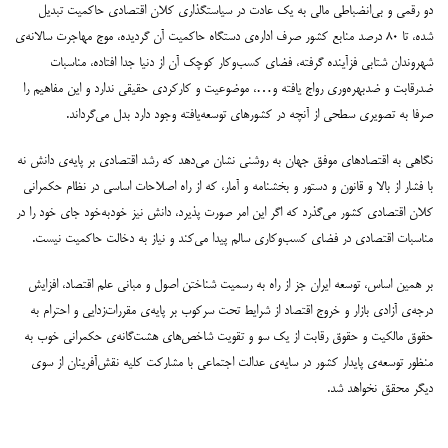
دو رقمی و بی‌انضباطی مالی به یک عادت در سیاستگذاری کلان اقتصادی حاکمیت تبدیل
شده، تا ۸۰ درصد منابع کشور صرف اداره‌ی دستگاه حاکمیت آن گردیده، موج مهاجرت سالانه‌ی
شهروندان شتابی فزآینده گرفته، فضای کسب‌وکار کوچک آن از دنیا جدا افتاده، مناسبات
ضدرقابت و ضدبهره‌وری رواج یافته و…، موضوعیت و کارکردی حقیقی ندارد و این مفاهیم را
صرفا به تصویری سطحی از آنچه در کشورهای توسعه‌یافته وجود دارد بدل می‌گرداند.
نگاهی به اقتصادهای موفق جهان به روشنی نشان می‌دهد که رشد اقتصادی بر پایه‌ی دانش نه
با فشار از بالا و قانون و دستور و بخشنامه و آمار، که از راه اصلاحات اساسی در نظام حکمرانی
کلان اقتصادی کشور می‌گذرد که اگر این امر صورت پذیرد، دانش نیز خودبه‌خود جای خود را در
مناسبات اقتصادی در فضای کسب‌وکاری سالم پیدا می‌کند و نیاز به دخالت حاکمیت نیست.
بر همین اساس، توسعه ایران جز از راه به رسمیت شناختن اصول و مبانی علم اقتصاد، افزایش
درجه‌ی آزادی بازار و خروج اقتصاد از شرایط تحت سرکوب بر پایه‌ی مقررات‌زدایی و احترام به
حقوق مالکیت و حقوق رقابت از یک سو و تقویت شاخص‌های هشت‌گانه‌ی حکمرانی خوب به
منظور توسعه‌ی پایدار کشور در سایه‌ی عدالت اجتماعی با مشارکت کلیه نقش‌آفرینان از سوی
دیگر محقق نخواهد شد.