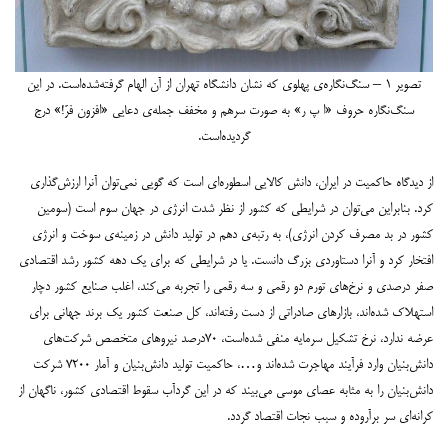
تصویر ۱ – سنگ‌نگاره‌ی پهلوی که نشان دانشگاه تهران از آن الهام گرفته‌شده‌است. در این
سنگ‌نگاره حروف «ا پ ر» به صورت سرهم و مخفف جمله‌ی دعایی «افزون فرّ!» درج
گردیده‌است.
از دیدگاه حاکمیت در ایران، دانش کالایی اسطوره‌ای است که گویی نمی‌توان آنرا ارزش‌گذاری
کرد. بنابراین می‌توان در شرایطی که کشور از نظر شدت انرژی در جهان سوم است (سومین
کشور در بد مصرف کردن انرژی)، به رتبه‌ی دهم در تولید دانش در زمینه‌ی سوخت و انرژی
افتخار کرد و آنرا دستاوردی بزرگ دانست. یا در شرایطی که برای یک دهه کشور رشد اقتصادی
صفر درصدی و نرخ‌های تورم دو رقمی و سه رقمی را تجربه می‌کند، اغلب صنایع کشور دچار
استهلاک شده‌اند، بازارهای صادراتی از دست رفته‌اند، کل صنعت کشور یک برند جهانی برای
عرضه ندارد، نرخ تشکیل سرمایه منفی شده‌است، ۷۰درصد نیروهای متخصص شرکت‌های
دانش‌بنیان وارد فرآیند مهاجرت شده‌اند و…، حاکمیت تولید دانش‌بنیان و آمار ۷۲۰۰ شرکت
دانش‌بنیان را به مثابه عصای موسی می‌بیند که در این گردآب سقوط اقتصادی کشور، ناگهان از
کرانه‌ای سر برآروده و سبب نجات اقتصاد گردد.