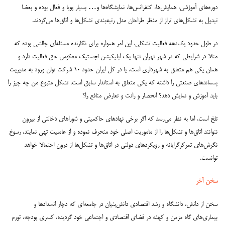
دوره‌های آموزشی، همایش‌ها، کنفرانس‌ها، نمایشگاه‌ها و… بسیار پویا و فعال بوده و بعضا
تبدیل به تشکل‌های تراز از منظر طراحان مدل رتبه‌بندی تشکل‌ها و اتاق‌ها می‌گردند.
در طول حدود یک‌دهه فعالیت تشکلی، این امر همواره برای نگارنده مسئله‌ای چالشی بوده که
مثلا در شرایطی که در شهر تهران تنها یک اپلیکیشن لجستیک معکوس حق فعالیت دارد و
همان یکی هم متعلق به شهرداری است، یا در کل ایران حدود ۱۰ شرکت توان ورود به مدیریت
پسماندهای صنعتی را داشته که یکی متعلق به استاندار سابق است، تشکل متبوع من چه چیز را
باید آموزش و نمایش دهد؟ انحصار و رانت و تعارض منافع را؟
تلخ است، اما به نظر می‌رسد که اگر برخی نهادهای حاکمیتی و شوراهای دخالتی از بیرون
نتوانند اتاق‌ها و تشکل‌ها را از ماموریت اصلی خود منحرف نموده و از عاملیت تهی نمایند، رسوخ
نگرش‌های تمرکزگرایانه و رویکردهای دولتی در اتاق‌ها و تشکل‌ها از درون احتمالا خواهد
توانست.
سخن آخر
سخن از دانش، دانشگاه و رشد اقتصادی دانش‌بنیان در جامعه‌ای که دچار انسدادها و
بیماری‌های گاه مزمن و کهنه در فضای اقتصادی و اجتماعی خود گردیده، کسری بودجه، تورم