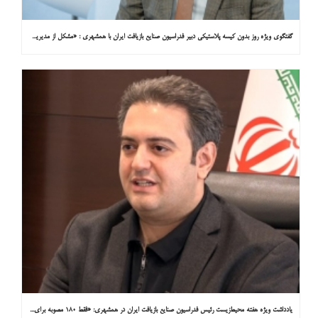
گفتگوی ویژه روز بدون کیسه پلاستیکی دبیر فدراسیون صنایع بازیافت ایران با همشهری : «مشکل از مدیریت پسماند پلاستیکی است، نه کیسه پلاستیکی»
یادداشت ویژه هفته محیط‌زیست رئیس فدراسیون صنایع بازیافت ایران در همشهری: «فقط ۱۸۰ مصوبه برای خارج کردن خودروهای فرسوده از خیابان‌ها»