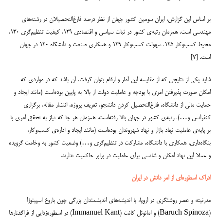
بر اساس این گزارش، ایران سومین کشور جهان از نظر درصد فارغ‌التحصیلان در رشته‌های
مهندسی است. همزمان رتبه‌ی کشور در ثبات سیاسی و اقتصادی ۱۲۹، کیفیت تنظیم‌گری ۱۳۰،
محیط کسب‌وکار ۱۲۵، سهولت کسب‌وکار ۱۲۹ و همکاری صنعت و دانشگاه ۱۲۰ در جهان
است. [۷]
شاید یکی از نتایجی که از مقایسه این آمار و ارقام بتوان گرفت، آن باشد که در مواردی که
امکان صورت پذیرفتن امری با بودجه و عاملیت دولت از بالا به پایین بوده‌است (مانند ایجاد و
حمایت مالی از دانشگاه، فارغ‌التحصیل کردن دانشجو، تعریف پروژه، انتشار مقاله، برگزاری
کنفرانس و…)، رتبه‌ی کشور در جهان بالا رفته‌است. همزمان هر جا که نیاز به تحقق امری با
بر پایه‌ی عاملیت نهاد بازار و نهاد شهروندان بوده‌است (مانند ایجاد و اداره‌ی کسب‌وکار،
بنگاه‌داری، همکاری با دانشگاه، مشارکت در تنظیم‌گری و…) وضعیت کشور به وخامت گرویده
و عملا این نهاد امکان و شانسی برای عاملیت در برابر حاکمیت ندارند.
ادراک اسطوره‌ای از امر دانش در ایران
مدرنیته و عصر روشنگری در اروپا، با اندیشه‌های اندیشمندان بزرگی چون باروخ اسپینوزا
(Baruch Spinoza) و امانوئل کانت (Immanuel Kant) در اسطوره‌زدایی از فراگفتارها