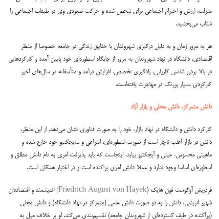
منزلت، ارزش و احترام اجتماعی برای شخص شده و حرکت صعودی وی در طبقات اجتماعی را
شتاب می‌بخشید.
هر به مرور زمان و به دلیل درگیری شهروندان با حقایق زندگی در جامعه خصوصا از منظر
اقتصادی، دانشگاه در نهاد شهروندان به مرور از جایگاه اسطوره‌ای خود پایین آمده و کارکردهایی
در بالا بردن شانس کاریابی، یادگیری تخصص، افزایش درآمد و متأسفانه در سال‌های اخیر
کارکردی بسیار پررنگ در مهاجرت یافته‌است.
دانش متمرکز، دانش محلی و بازار آزاد
کارکرد دانش و دانشگاه در نهاد بازار، خود را به صورت فناوری نشان می‌دهد. از این منظر،
دانش در بازار اغلب ناچار است از صورت اسطوره‌ای، انتزاعی و سابجکتیو خود خارج شده و
ماهیتی محسوس، عینی و آبجکتیو بیابد. اینجاست که باید پذیرفت امری به نام دانش مطلق و
اسطوره‌ای اساسا وجود ندارد و عملا دانش امری پراکنده است و در اختیار همگان است.
فردریش آوگوست فون هایک (
Friedrich August von Hayek)
اندیشمند و اقتصاددان
شهیر اتریشی، دانش را به دو صورت دانش علمی (متمرکز در نهاد دانشگاه) و دانش محلی
(پراکنده در طیف گسترده‌ای از شهروندان جامعه) تقسیم‌بندی می‌کند. او بر خلاف میل به