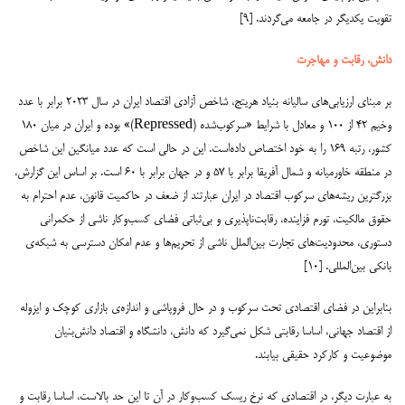
تقویت یکدیگر در جامعه می‌گردند. [۹]
دانش، رقابت و مهاجرت
بر مبنای ارزیابی‌های سالیانه بنیاد هریتج، شاخص آزادی اقتصاد ایران در سال ۲۰۲۳ برابر با عدد
وخیم ۴۲ از ۱۰۰ و معادل با شرایط «سرکوب‌شده (Repressed)» بوده و ایران در میان ۱۸۰
کشور، رتبه ۱۶۹ را به خود اختصاص داده‌است. این در حالی است که عدد میانگین این شاخص
در منطقه خاورمیانه و شمال آفریقا برابر با ۵۷ و در جهان برابر با ۶۰ است. بر اساس این گزارش،
بزرگترین ریشه‌های سرکوب اقتصاد در ایران عبارتند از ضعف در حاکمیت قانون، عدم احترام به
حقوق مالکیت، تورم فزاینده، رقابت‌ناپذیری و بی‌ثباتی فضای کسب‌وکار ناشی از حکمرانی
دستوری، محدودیت‌های تجارت بین‌الملل ناشی از تحریم‌ها و عدم امکان دسترسی به شبکه‌ی
بانکی بین‌المللی. [۱۰]
بنابراین در فضای اقتصادی تحت سرکوب و در حال فروپاشی و اندازه‌ی بازاری کوچک و ایزوله
از اقتصاد جهانی، اساسا رقابتی شکل نمی‌گیرد که دانش، دانشگاه و اقتصاد دانش‌بنیان
موضوعیت و کارکرد حقیقی بیابند.
به عبارت دیگر، در اقتصادی که نرخ ریسک کسب‌وکار در آن تا این حد بالاست، اساسا رقابت و