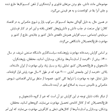
موضوعاتی مانند دانش، جلو بردن مرزهای فناوری و آینده‌نگری از ذهن کسب‌وکارها خارج شده
و جای آنرا بقا در کوتاه‌مدت و به هر قیمتی می‌گیرد.
در همین حال، به دلیل آلودگی محیط کسب‌وکار، سرکوب بازار و شیوع حکمرانی بد در اقتصاد
کلان؛ توان صنعت در جذب دانش و دانش‌پژوهان کاهش یافته و این امر در کنار فرسایش
سرمایه‌ی اجتماعی، سبب افزایش همزمان دافعه‌ی داخل کشور و جاذبه‌ی خارج از کشور و
مهاجرت فارغ‌التحصیلان دانشگاهی می‌گردد.
بر اساس گزارش رصدخانه مهاجرت پژوهشکده سیاست‌گذاری دانشگاه صنعتی شریف، در سال
۱۴۰۰، بیش از ۶۰درصد از استارت‌آپ‌ها، پزشکان، پرستاران، اساتید، محققان، پژوهشگران،
دانشجویان و فارغ‌التحصیلان کشور تمایلی زیاد و بسیار زیاد برای مهاجرت از ایران داشته‌اند.
بالای ۸۰درصد از این جامعه‌ی آماری ۳۰۰۰ نفره که در طول ۳ سال مورد پایش قرار گرفته‌اند،
دلیل تمایل خود به مهاجرت را شرایط کلی کشور، خصوصا از منظر بی‌ثباتی اقتصادی، شیوه‌ی
حکمرانی و ناامیدی نسبت به اصلاح امور در آینده دانسته‌اند.
از دیگر نکات شایان توجه در این گزارش نیز آن است که غیر از گروه دانشجویان و
فارغ‌التحصیلان که از کانال ادامه‌ی تحصیل مهاجرت می‌نمایند، گروه‌های اساتید، محققان،
پزشکان، پرستاران و استارت‌آپ‌ها از کانال‌های شغلی و کارآفرینی مهاجرت می‌نمایند که این امر