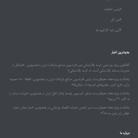
رئیس اتحادیه
دبیر کل
آیین نامه کارگروه ها
جدیدترین اخبار
گفتگوی ویژه روز بدون کیسه پلاستیکی دبیر فدراسیون صنایع بازیافت ایران با همشهری : «مشکل از
مدیریت پسماند پلاستیکی است، نه کیسه پلاستیکی»
یادداشت ویژه هفته محیط‌زیست رئیس فدراسیون صنایع بازیافت ایران در همشهری: «فقط ۱۸۰ مصوبه
برای خارج کردن خودروهای فرسوده از خیابان‌ها»
یادداشت ویژه هفته محیط‌زیست مشاور کمیسیون توسعه پایدار اتاق ایران در همشهری: «روایت میناب را
به کاپ ۳۱ ببریم»
یادداشت ویژه هفته محیط‌زیست دبیر انجمن خدمات اقتصاد چرخشی در همشهری: «چرا معادن جدید
جهان زیر زمین نیستند؟»
درباره ما