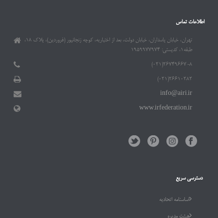
اطلاعات تماس
تهران، خیابان پاسداران، خیابان دولت، بعد از اختیاریه، کوچه زنجانپور (فروردین)، پلاک ۱۸،
طبقه۱، کدپستی: ۱۹۵۹۹۷۷۹۷۴
۲۶۷۴۹۶۶۷-۸(۰۲۱)
۲۶۶۱۰۲۸۲(۰۲۱)
info@airi.ir
www.irfederation.ir
دسترسی سریع
اساسنامه اتحادیه
هیئت مدیره