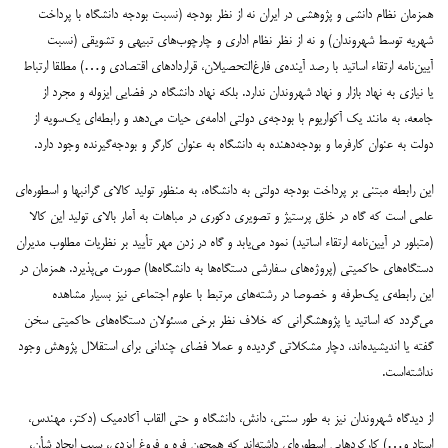
همزمان نظام دانشی و پژوهشی در ایران نه از نظر بودجه (نسبت بودجه دانشگاه با پرداخت
شهریه توسط شهروندان) و نه از نظر نظام اداری و چارچوب‌های تبیهی و تشویقی (نسبت
آیین‌نامه ارتقاء اساتید با رصد آینده‌ی فارغ‌التحصیلان، قراردادهای اقتصادی و…) مطلقا ارتباط
یا نیازی به نهاد بازار و نهاد شهروندان ندارد. بلکه نهاد دانشگاه در فضایی ایزوله و مجرد از
جامعه، به مانند یک آکواریوم با بودجه‌ی دولتی ادامه‌ی حیات می‌دهد و رابطه‌ای یک‌سویه از
دولت به عنوان کارفرما و بودجه‌دهنده به دانشگاه به عنوان کارگر و بودجه‌گیرنده وجود دارد.
این رابطه مبتنی بر پرداخت بودجه دولتی به دانشگاه، به منظور تولید کالای گرانبها و اسطوره‌ای
علمی است که گاه در خلق پرستیژ و تصویری دکوری در مباهات به آمار بالای تولید این کالا
(متبلور در آیین‌نامه ارتقاء اساتید) نمود می‌یابد و گاه در زدن مهر تأیید بر نظریات مطلوب مدیران
دستگاه‌های حاکمیتی (پروژه‌های سفارشی دستگاه‌ها به دانشگاه‌ها) صورت می‌پذیرد. همزمان در
این رابطه‌ی یک‌طرفه و خصوصا در رشته‌های مرتبط با علوم اجتماعی نیز بسیار مشاهده
می‌گردد که اساتید یا پژوهشگرانی که خلاف نظر برخی مسئولان دستگاه‌های حاکمیتی سخن
گفته یا اندیشیده‌اند، دچار مشکلاتی گردیده و عملا فضای چندانی برای استقلال پژوهش وجود
نداشته‌است.
از دیدگاه شهروندان نیز به طور سنتی، دانش، دانشگاه و حتی القاب آکادمیک (دکتر، مهندس،
استاد و…) کارکردهایی اسطوره‌ای داشته‌اند که همچون فره و فروغ ایزدی، سبب ایجاد شأن،