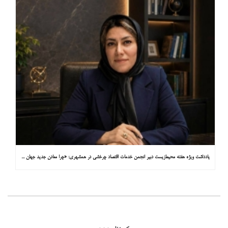
یادداشت ویژه هفته محیط‌زیست دبیر انجمن خدمات اقتصاد چرخشی در همشهری: «چرا معادن جدید جهان زیر زمین نیستند؟»