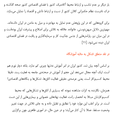
بار دیگر بر عدم تناسب و ارتباط محیط آکادمیک کشور با فضای اقتصادی کشور صحه گذاشته و
درک نادرست نظام حکمرانی کلان کشور از نسبت و ارتباط دانش و اقتصاد را نمایان می‌سازد.
برای گروه‌هایی که در این پژوهش عدم تمایل به مهاجرت و میل به ماندن در ایران داشته‌اند،
مهم‌ترین دلایل میهن‌دوستی، خانواده، علاقه به تلاش برای اصلاح و پیشرفت ایران بوده‌است و
در این میان نیز، پارامترهایی از جنس جذابیت کار و سرمایه‌گذاری و رقابت در فضای اقتصادی
ایران دیده نمی‌شود. [۱۱]
در نقد منطق تشکل به مثابه آموزشگاه
بر اساس آنچه بیان شد، کشور ایران در امر آموزش نه‌تنها چیزی کم ندارد، بلکه دچار تورم هم
است. لیک آنچه مجال نمی‌دهد این حجم از آموزش در صحنه‌ی جامعه به فعلیت رسد، دقیقا
محیط کسب‌وکار است، یعنی عرصه‌ی حقیقی فعالیت اتاق‌ها، تشکل‌ها و بنگاه‌های اقتصادی!
همزمان، نگارنده به کرات مشاهده نموده که بسیاری از اتاق‌ها و تشکل‌هایی که محیط
کسب‌وکارشان مبتلا به انحصار، رانت، فعالیت نهادهای خصولتی و بیماری‌هایی از این دست
است، در برابر اغلب این موارد خود را تطابق و تقلیل داده و به جای تلاش در جهت تغییر
وضعیت مسلط، عملا با آن کنار می‌آیند؛ و در عین حال، در اموری ظاهری چون برگزاری