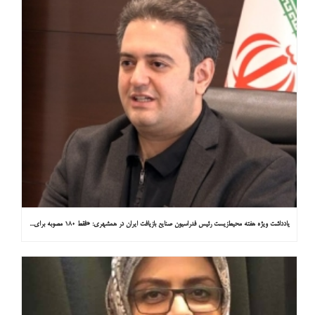
یادداشت ویژه هفته محیط‌زیست رئیس فدراسیون صنایع بازیافت ایران در همشهری: «فقط ۱۸۰ مصوبه برای خارج کردن خودروهای فرسوده از خیابان‌ها»