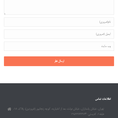
اطلاعات تماس
تهران، خیابان پاسداران، خیابان دولت، بعد از اختیاریه، کوچه زنجانپور (فروردین)، پلاک ۱۸،
طبقه۱، کدپستی: ۱۹۵۹۹۷۷۹۷۴