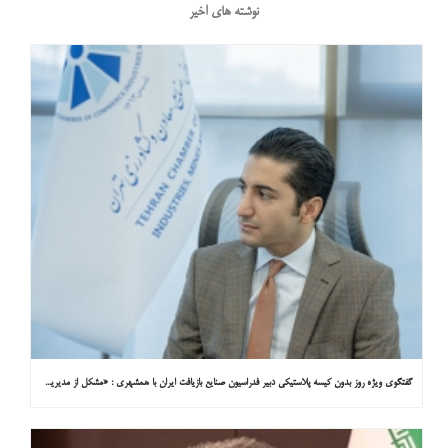
نوشته های اخیر
گفتگوی ویژه روز بدون کیسه پلاستیکی دبیر فدراسیون صنایع بازیافت ایران با همشهری : «مشکل از مدیریت پسماند پلاستیکی است، نه کیسه پلاستیکی»