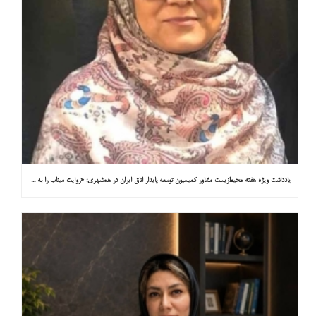
یادداشت ویژه هفته محیط‌زیست مشاور کمیسیون توسعه پایدار اتاق ایران در همشهری: «روایت میناب را به کاپ ۳۱ ببریم»