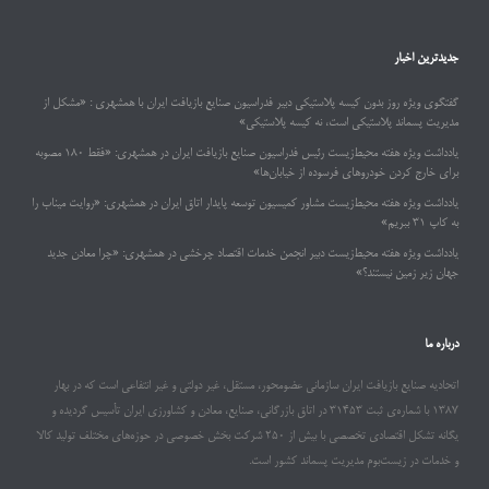
جدیدترین اخبار
گفتگوی ویژه روز بدون کیسه پلاستیکی دبیر فدراسیون صنایع بازیافت ایران با همشهری : «مشکل از
مدیریت پسماند پلاستیکی است، نه کیسه پلاستیکی»
یادداشت ویژه هفته محیط‌زیست رئیس فدراسیون صنایع بازیافت ایران در همشهری: «فقط ۱۸۰ مصوبه
برای خارج کردن خودروهای فرسوده از خیابان‌ها»
یادداشت ویژه هفته محیط‌زیست مشاور کمیسیون توسعه پایدار اتاق ایران در همشهری: «روایت میناب را
به کاپ ۳۱ ببریم»
یادداشت ویژه هفته محیط‌زیست دبیر انجمن خدمات اقتصاد چرخشی در همشهری: «چرا معادن جدید
جهان زیر زمین نیستند؟»
درباره ما
اتحادیه صنایع بازیافت ایران سازمانی عضومحور، مستقل، غیر دولتی و غیر انتفاعی است که در بهار
۱۳۸۷ با شماره‌ی ثبت ۳۱۴۵۳ در اتاق بازرگانی، صنایع، معادن و کشاورزی ایران تأسیس گردیده و
یگانه تشکل اقتصادی تخصصی با بیش از ۲۵۰ شرکت بخش خصوصی در حوزه‌های مختلف تولید کالا
و خدمات در زیست‌بوم مدیریت پسماند کشور است.