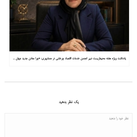
یادداشت ویژه هفته محیط‌زیست دبیر انجمن خدمات اقتصاد چرخشی در همشهری: «چرا معادن جدید جهان زیر زمین نیستند؟»
یک نظر بدهید