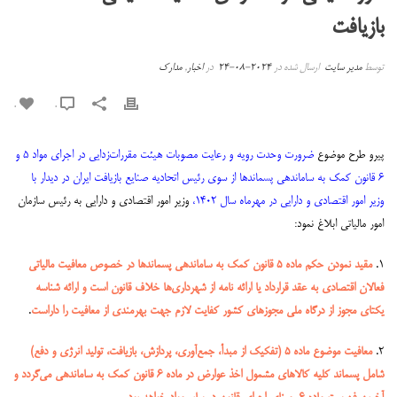
بازیافت
توسط
مدیر سایت
ارسال شده در
2024-08-24
در
اخبار
,
مدارک
0
0
پیرو طرح موضوع
ضرورت وحدت رویه و رعایت مصوبات هیئت مقررات‌زدایی در اجرای مواد ۵ و
۶ قانون کمک به ساماندهی پسماندها از سوی رئیس اتحادیه صنایع بازیافت ایران در دیدار با
وزیر امور اقتصادی و دارایی در مهرماه سال ۱۴۰۲
،
وزیر امور اقتصادی و دارایی به رئیس سازمان
امور مالیاتی ابلاغ نمود:
۱.
مقید نمودن حکم ماده ۵ قانون کمک به ساماندهی پسماندها در خصوص معافیت مالیاتی
فعالان اقتصادی به عقد قرارداد یا ارائه نامه از شهرداری‌ها خلاف قانون است و ارائه شناسه
یکتای مجوز از درگاه ملی مجوزهای کشور کفایت لازم جهت بهرمندی از معافیت را داراست
.
۲.
معافیت موضوع ماده ۵ (تفکیک از مبدأ، جمع‌آوری، پردازش، بازیافت، تولید انرژی و دفع)
شامل پسماند کلیه کالاهای مشمول اخذ عوارض در ماده ۶ قانون کمک به ساماندهی می‌گردد و