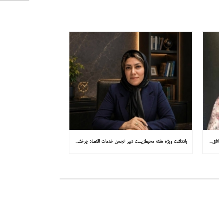
یادداشت ویژه هفته محیط‌زیست مشاور کمیسیون توسعه پایدار اتاق ایران در همشهری: «روایت میناب را به کاپ ۳۱ ببریم»
یادداشت ویژه هفته محیط‌زیست دبیر انجمن خدمات اقتصاد چرخشی در همشهری: «چرا معادن جدید جهان زیر زمین نیستند؟»