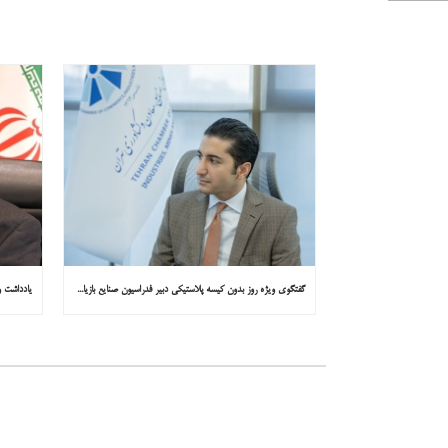
گفتگوی ویژه روز بدون کیسه پلاستیکی دبیر فدراسیون صنایع بازیافت ایران با همشهری : «مشکل از مدیریت پسماند پلاستیکی است، نه کیسه پلاستیکی»