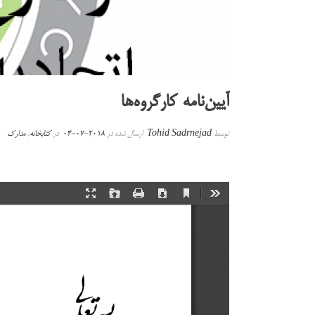
آیین‌نامه کارگروه‌ها
توسط
Tohid Sadrnejad
ارسال شده در
2018-07-04
در
کتابخانه
,
مدارک