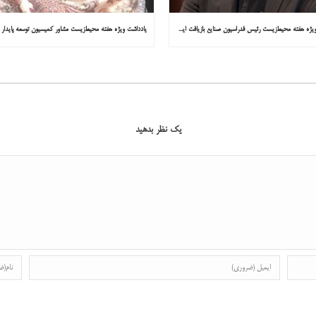
یادداشت ویژه هفته محیط‌زیست رئیس فدراسیون صنایع بازیافت ایران در همشهری: «فقط ۱۸۰ مصوبه برای خارج کردن خودروهای فرسوده از خیابان‌ها»
یک نظر بدهید