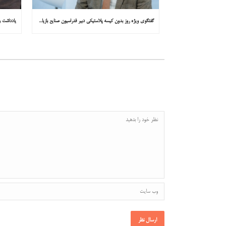
گفتگوی ویژه روز بدون کیسه پلاستیکی دبیر فدراسیون صنایع بازیافت ایران با همشهری : «مشکل از مدیریت پسماند پلاستیکی است، نه کیسه پلاستیکی»