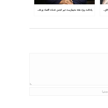
یادداشت ویژه هفته محیط‌زیست مشاور کمیسیون توسعه پایدار اتاق ایران در همشهری: «روایت میناب را به کاپ ۳۱ ببریم»
یادداشت ویژه هفته محیط‌زیست دبیر انجمن خدمات اقتصاد چرخشی در همشهری: «چرا معادن جدید جهان زیر زمین نیستند؟»