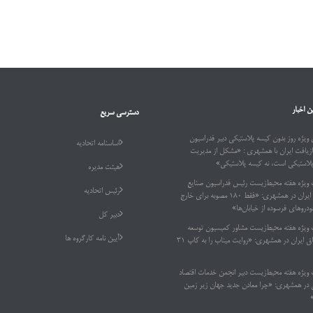
ن اخبار
دسترسی سریع
ویژه روز بدون کیسه پلاستیکی دبیر فدراسیون
اساسنامه اتحادیه
ازیافت ایران با همشهری : «مشکل از مدیریت
پلاستیکی است، نه کیسه پلاستیکی»
هیئت مدیره
 ویژه هفته محیط‌زیست رئیس فدراسیون صنایع
رئیس اتحادیه
بازیافت ایران در همشهری: «فقط ۱۸۰ مصوبه برای خارج
دروهای فرسوده از خیابان‌ها»
دبیر کل
 ویژه هفته محیط‌زیست مشاور کمیسیون توسعه
آیین نامه کارگروه ها
پایدار اتاق ایران در همشهری: «روایت میناب را به کاپ ۳۱
 ویژه هفته محیط‌زیست دبیر انجمن خدمات اقتصاد
ر همشهری: «چرا معادن جدید جهان زیر زمین