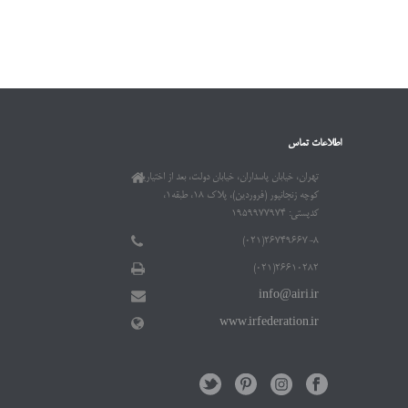
اطلاعات تماس
تهران، خیابان پاسداران، خیابان دولت، بعد از اختیاریه،
کوچه زنجانپور (فروردین)، پلاک ۱۸، طبقه۱،
کدپستی: ۱۹۵۹۹۷۷۹۷۴
۲۶۷۴۹۶۶۷-۸(۰۲۱)
۲۶۶۱۰۲۸۲(۰۲۱)
info@airi.ir
www.irfederation.ir