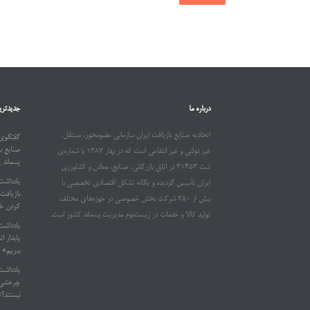
درباره ما
جدیدتری
اتحادیه صنایع بازیافت ایران سازمانی عضومحور، مستقل،
گفتگوی 
صنایع ب
غیر دولتی و غیر انتفاعی است که در بهار ۱۳۸۷ با شماره‌ی
پسماند 
ثبت ۳۱۴۵۳ در اتاق بازرگانی، صنایع، معادن و کشاورزی
یادداشت
ایران تأسیس گردیده و یگانه تشکل اقتصادی تخصصی با
بیش از ۲۵۰ شرکت بخش خصوصی در حوزه‌های مختلف
کردن خو
تولید کالا و خدمات در زیست‌بوم مدیریت پسماند کشور است.
یادداشت
ببریم»
یادداشت
چرخشی د
نیستند؟»