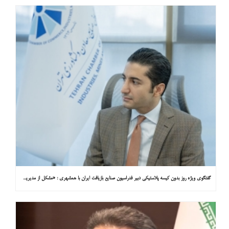
گفتگوی ویژه روز بدون کیسه پلاستیکی دبیر فدراسیون صنایع بازیافت ایران با همشهری : «مشکل از مدیریت پسماند پلاستیکی است، نه کیسه پلاستیکی»