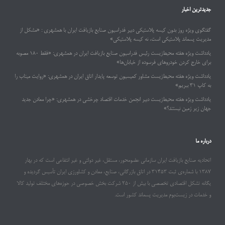
جدیدترین اخبار
گفتگوی ویژه روز بدون کیسه پلاستیکی دبیر فدراسیون صنایع بازیافت ایران با همشهری : «مشکل از
مدیریت پسماند پلاستیکی است، نه کیسه پلاستیکی»
یادداشت ویژه هفته محیط‌زیست رئیس فدراسیون صنایع بازیافت ایران در همشهری: «فقط ۱۸۰ مصوبه
برای خارج کردن خودروهای فرسوده از خیابان‌ها»
یادداشت ویژه هفته محیط‌زیست مشاور کمیسیون توسعه پایدار اتاق ایران در همشهری: «روایت میناب را
به کاپ ۳۱ ببریم»
یادداشت ویژه هفته محیط‌زیست دبیر انجمن خدمات اقتصاد چرخشی در همشهری: «چرا معادن جدید
جهان زیر زمین نیستند؟»
درباره ما
اتحادیه صنایع بازیافت ایران سازمانی عضومحور، مستقل، غیر دولتی و غیر انتفاعی است که در بهار
۱۳۸۷ با شماره‌ی ثبت ۳۱۴۵۳ در اتاق بازرگانی، صنایع، معادن و کشاورزی ایران تأسیس گردیده و
یگانه تشکل اقتصادی تخصصی با بیش از ۲۵۰ شرکت بخش خصوصی در حوزه‌های مختلف تولید کالا
و خدمات در زیست‌بوم مدیریت پسماند کشور است.