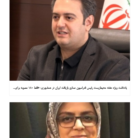
یادداشت ویژه هفته محیط‌زیست رئیس فدراسیون صنایع بازیافت ایران در همشهری: «فقط ۱۸۰ مصوبه برای خارج کردن خودروهای فرسوده از خیابان‌ها»