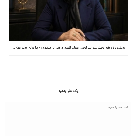
یادداشت ویژه هفته محیط‌زیست دبیر انجمن خدمات اقتصاد چرخشی در همشهری: «چرا معادن جدید جهان زیر زمین نیستند؟»
یک نظر بدهید