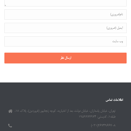
اطلاعات تماس
تهران، خیابان پاسداران، خیابان دولت، بعد از اختیاریه، کوچه زنجانپور (فروردین)، پلاک ۱۸،
طبقه۱، کدپستی: ۱۹۵۹۹۷۷۹۷۴
۲۶۷۴۹۶۶۷-۸(۰۲۱)