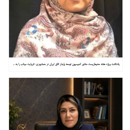
یادداشت ویژه هفته محیط‌زیست مشاور کمیسیون توسعه پایدار اتاق ایران در همشهری: «روایت میناب را به کاپ ۳۱ ببریم»