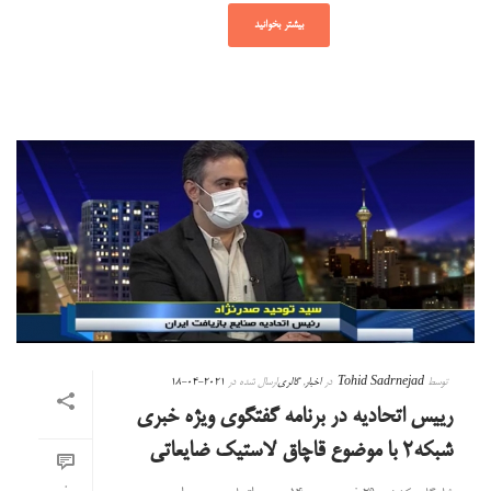
بیشتر بخوانید
توسط
Tohid Sadrnejad
در
اخبار
,
گالری
ارسال شده در
2021-04-18
رییس اتحادیه در برنامه گفتگوی ویژه خبری
شبکه۲ با موضوع قاچاق لاستیک ضایعاتی
0