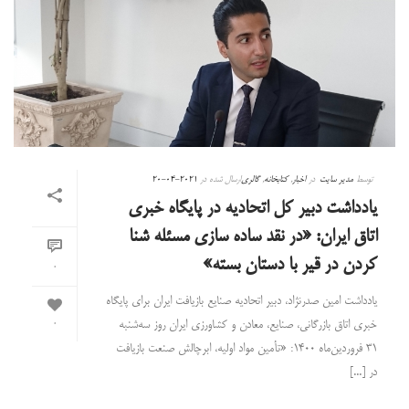
توسط
مدیر سایت
در
اخبار
,
کتابخانه
,
گالری
ارسال شده در
2021-04-20
یادداشت دبیر کل اتحادیه در پایگاه خبری
اتاق ایران: «در نقد ساده سازی مسئله شنا
کردن در قیر با دستان بسته»
0
یادداشت امین صدرنژاد، دبیر اتحادیه صنایع بازیافت ایران برای پایگاه
خبری اتاق بازرگانی، صنایع، معادن و کشاورزی ایران روز سه‌شنبه
0
۳۱ فروردین‌ماه ۱۴۰۰: «تأمین مواد اولیه، ابرچالش صنعت بازیافت
در [...]