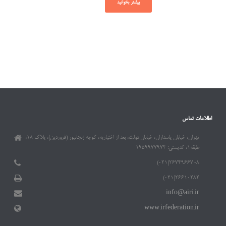
بیشتر بخوانید
اطلاعات تماس
تهران، خیابان پاسداران، خیابان دولت، بعد از اختیاریه، کوچه زنجانپور (فروردین)، پلاک ۱۸،
طبقه۱، کدپستی: ۱۹۵۹۹۷۷۹۷۴
۲۶۷۴۹۶۶۷-۸(۰۲۱)
۲۶۶۱۰۲۸۲(۰۲۱)
info@airi.ir
www.irfederation.ir