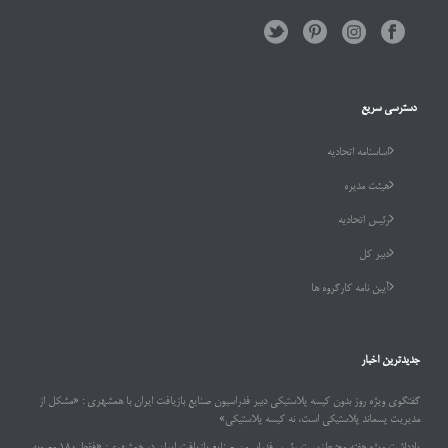
دسترسی سریع
اساسنامه اتحادیه
هیئت مدیره
رئیس اتحادیه
دبیر کل
آیین نامه کارگروه ها
جدیدترین اخبار
گفتگوی ویژه روز بدون کیسه پلاستیکی دبیر فدراسیون صنایع بازیافت ایران با همشهری : «مشکل از
مدیریت پسماند پلاستیکی است، نه کیسه پلاستیکی»