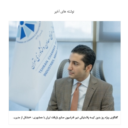
نوشته های اخیر
گفتگوی ویژه روز بدون کیسه پلاستیکی دبیر فدراسیون صنایع بازیافت ایران با همشهری : «مشکل از مدیریت پسماند پلاستیکی است، نه کیسه پلاستیکی»