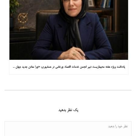
یادداشت ویژه هفته محیط‌زیست دبیر انجمن خدمات اقتصاد چرخشی در همشهری: «چرا معادن جدید جهان زیر زمین نیستند؟»
یک نظر بدهید