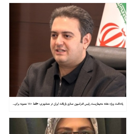
یادداشت ویژه هفته محیط‌زیست رئیس فدراسیون صنایع بازیافت ایران در همشهری: «فقط ۱۸۰ مصوبه برای خارج کردن خودروهای فرسوده از خیابان‌ها»