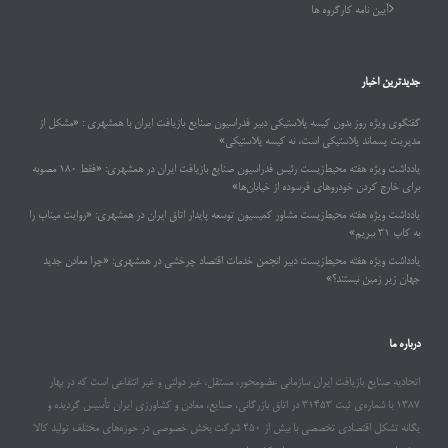
آیین نامه کارگروه ها
جدیدترین اخبار
گفتگوی ویژه روز بدون کیسه پلاستیکی دبیر فدراسیون صنایع بازیافت ایران با همشهری : «مشکل از
مدیریت پسماند پلاستیکی است، نه کیسه پلاستیکی»
یادداشت ویژه هفته محیط‌زیست رئیس فدراسیون صنایع بازیافت ایران در همشهری: «فقط ۱۸۰ مصوبه
برای خارج کردن خودروهای فرسوده از خیابان‌ها»
یادداشت ویژه هفته محیط‌زیست مشاور کمیسیون توسعه پایدار اتاق ایران در همشهری: «روایت میناب را
به کاپ ۳۱ ببریم»
یادداشت ویژه هفته محیط‌زیست دبیر انجمن خدمات اقتصاد چرخشی در همشهری: «چرا معادن جدید
جهان زیر زمین نیستند؟»
درباره ما
اتحادیه صنایع بازیافت ایران سازمانی عضومحور، مستقل، غیر دولتی و غیر انتفاعی است که در بهار
۱۳۸۷ با شماره‌ی ثبت ۳۱۴۵۳ در اتاق بازرگانی، صنایع، معادن و کشاورزی ایران تأسیس گردیده و
یگانه تشکل اقتصادی تخصصی با بیش از ۲۵۰ شرکت بخش خصوصی در حوزه‌های مختلف تولید کالا