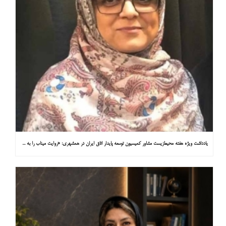
یادداشت ویژه هفته محیط‌زیست مشاور کمیسیون توسعه پایدار اتاق ایران در همشهری: «روایت میناب را به کاپ ۳۱ ببریم»