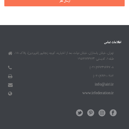
اطلاعات تماس
تهران، خیابان پاسداران، خیابان دولت، بعد از اختیاریه، کوچه زنجانپور (فروردین)، پلاک ۱۸،
طبقه۱، کدپستی: ۱۹۵۹۹۷۷۹۷۴
۲۶۷۴۹۶۶۷-۸(۰۲۱)
۲۶۶۱۰۲۸۲(۰۲۱)
info@airi.ir
www.irfederation.ir