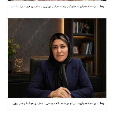
یادداشت ویژه هفته محیط‌زیست مشاور کمیسیون توسعه پایدار اتاق ایران در همشهری: «روایت میناب را به کاپ ۳۱ ببریم»
یادداشت ویژه هفته محیط‌زیست دبیر انجمن خدمات اقتصاد چرخشی در همشهری: «چرا معادن جدید جهان زیر زمین نیستند؟»