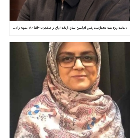
یادداشت ویژه هفته محیط‌زیست رئیس فدراسیون صنایع بازیافت ایران در همشهری: «فقط ۱۸۰ مصوبه برای خارج کردن خودروهای فرسوده از خیابان‌ها»