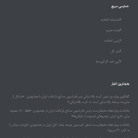
دسترسی سریع
اساسنامه اتحادیه
هیئت مدیره
رئیس اتحادیه
دبیر کل
آیین نامه کارگروه ها
جدیدترین اخبار
گفتگوی ویژه روز بدون کیسه پلاستیکی دبیر فدراسیون صنایع بازیافت ایران با همشهری : «مشکل از
مدیریت پسماند پلاستیکی است، نه کیسه پلاستیکی»
یادداشت ویژه هفته محیط‌زیست رئیس فدراسیون صنایع بازیافت ایران در همشهری: «فقط ۱۸۰ مصوبه
برای خارج کردن خودروهای فرسوده از خیابان‌ها»
یادداشت ویژه هفته محیط‌زیست مشاور کمیسیون توسعه پایدار اتاق ایران در همشهری: «روایت میناب را
به کاپ ۳۱ ببریم»