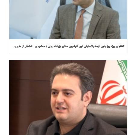
گفتگوی ویژه روز بدون کیسه پلاستیکی دبیر فدراسیون صنایع بازیافت ایران با همشهری : «مشکل از مدیریت پسماند پلاستیکی است، نه کیسه پلاستیکی»