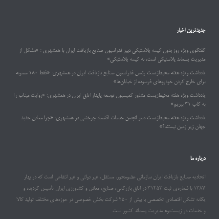
جدیدترین اخبار
گفتگوی ویژه روز بدون کیسه پلاستیکی دبیر فدراسیون صنایع بازیافت ایران با همشهری : «مشکل از
مدیریت پسماند پلاستیکی است، نه کیسه پلاستیکی»
یادداشت ویژه هفته محیط‌زیست رئیس فدراسیون صنایع بازیافت ایران در همشهری: «فقط ۱۸۰ مصوبه
برای خارج کردن خودروهای فرسوده از خیابان‌ها»
یادداشت ویژه هفته محیط‌زیست مشاور کمیسیون توسعه پایدار اتاق ایران در همشهری: «روایت میناب را
به کاپ ۳۱ ببریم»
یادداشت ویژه هفته محیط‌زیست دبیر انجمن خدمات اقتصاد چرخشی در همشهری: «چرا معادن جدید
جهان زیر زمین نیستند؟»
درباره ما
اتحادیه صنایع بازیافت ایران سازمانی عضومحور، مستقل، غیر دولتی و غیر انتفاعی است که در بهار
۱۳۸۷ با شماره‌ی ثبت ۳۱۴۵۳ در اتاق بازرگانی، صنایع، معادن و کشاورزی ایران تأسیس گردیده و
یگانه تشکل اقتصادی تخصصی با بیش از ۲۵۰ شرکت بخش خصوصی در حوزه‌های مختلف تولید کالا
و خدمات در زیست‌بوم مدیریت پسماند کشور است.