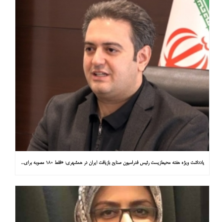
یادداشت ویژه هفته محیط‌زیست رئیس فدراسیون صنایع بازیافت ایران در همشهری: «فقط ۱۸۰ مصوبه برای خارج کردن خودروهای فرسوده از خیابان‌ها»