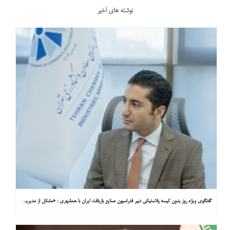
نوشته های اخیر
گفتگوی ویژه روز بدون کیسه پلاستیکی دبیر فدراسیون صنایع بازیافت ایران با همشهری : «مشکل از مدیریت پسماند پلاستیکی است، نه کیسه پلاستیکی»