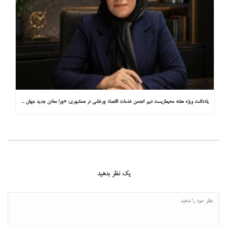
یادداشت ویژه هفته محیط‌زیست دبیر انجمن خدمات اقتصاد چرخشی در همشهری: «چرا معادن جدید جهان زیر زمین نیستند؟»
یک نظر بدهید