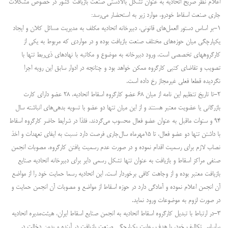
اعلام نظر صریح اتحادیه به عنوان تشکل بالادستی صنعت بازیافت کشور در خصوص مشکلات
جاری صنعت اسقاط خودرو، موارد زیر به استحضار می‌رسد:
۱-بر اساس دستور العمل‌های قانونی، دبیرخانه اتحادیه مکلف به مدیریت مسائل کلان و ایجاد
یکپارچگی میان حوزه‌های مختلف صنعت بازیافت بوده و در مواردی که مربوط به یکی از
کارگروههای تخصصی است، ورود دبیرخانه به موضوع و مکاتبه با نهادهای ذی‌ربط تنها با
تصویب و تقاضای کتبی کارگروه ممکن خواهد بود و چنانچه در ادوار سابق این رویه اجرا
نگردیده قطعا فعلی غیرمجاز رخ داده است.
۲-تا تاریخ تنظیم این نامه از میان ۶۸ عضو کارگروه اسقاط اتحادیه، ۲۸ عضو دارای کارت
بازرگانی یا عضویت معتبر هستند و از این میان تنها دو عضو با تسویه بدهی‌های انباشته سال
۹۴ و سنوات ماقبل به عنوان عضو فعال محسوب می‌گردند. فلذا در شرایط حاضر کارگروه اسقاط
با داشتن تنها دو عضو فعال، تا ۱۵مهرماه سال‌جاری فرصت دارد نسبت به ایفای تعهدات و اخذ
نصاب لازم برای رسمیت اقدام نموده و در صورت عدم رسمیت یافتن کارگروه، مصوبات انجمن
صنفی مراکز اسقاط و بازیافت به عنوان تنها تشکل رسمی دایر برای دبیرخانه اتحادیه صنایع
بازیافت معتبر بوده و از وجاهت کافی برخوردار است. این اتحادیه رسما حمایت خود را از مواضع
آن انجمن اعلام نموده و آمادگی دارد در حوزه اسقاط از مواضع و مصوبات آن انجمن حمایت و
در صورت لزوم به موضوعات ورود نماید.
۳-در ارتباط با تبدیل کارگروه اسقاط اتحادیه به انجمن صنایع اسقاط ایران، هیئت‌مدیره اتحادیه
براساس تکالیف خود، با هدف رعایت یکپارچگی صنعت بازیافت در آینده و بدون دخالت در