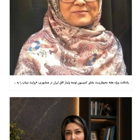
یادداشت ویژه هفته محیط‌زیست مشاور کمیسیون توسعه پایدار اتاق ایران در همشهری: «روایت میناب را به کاپ ۳۱ ببریم»