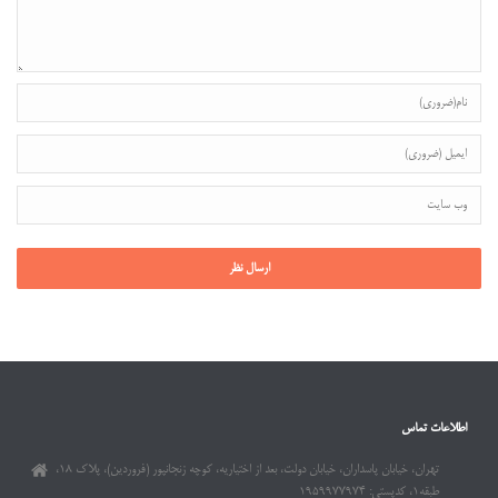
اطلاعات تماس
تهران، خیابان پاسداران، خیابان دولت، بعد از اختیاریه، کوچه زنجانپور (فروردین)، پلاک ۱۸،
طبقه۱، کدپستی: ۱۹۵۹۹۷۷۹۷۴