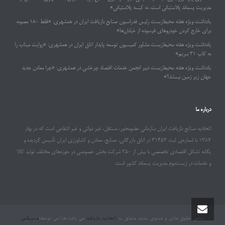
مدیریت پسماند پلاستیکی است، نه کیسه پلاستیکی»
یادداشت ویژه هفته محیط‌زیست رئیس فدراسیون صنایع بازیافت ایران در همشهری: «فقط ۱۸۰ مصوبه
برای خارج کردن خودروهای فرسوده از خیابان‌ها»
یادداشت ویژه هفته محیط‌زیست مشاور کمیسیون توسعه پایدار اتاق ایران در همشهری: «روایت میناب را
به کاپ ۳۱ ببریم»
یادداشت ویژه هفته محیط‌زیست دبیر انجمن خدمات اقتصاد چرخشی در همشهری: «چرا معادن جدید
جهان زیر زمین نیستند؟»
درباره ما
اتحادیه صنایع بازیافت ایران سازمانی عضومحور، مستقل، غیر دولتی و غیر انتفاعی است که در بهار
۱۳۸۷ با شماره‌ی ثبت ۳۱۴۵۳ در اتاق بازرگانی، صنایع، معادن و کشاورزی ایران تأسیس گردیده و
یگانه تشکل اقتصادی تخصصی با بیش از ۲۵۰ شرکت بخش خصوصی در حوزه‌های مختلف تولید کالا
و خدمات در زیست‌بوم مدیریت پسماند کشور است.
تمامی حقوق مادی و معنوی سایت متعلق به
اتحادیه بازیافت
می باشد.طراحی توسط
:
منسیکس