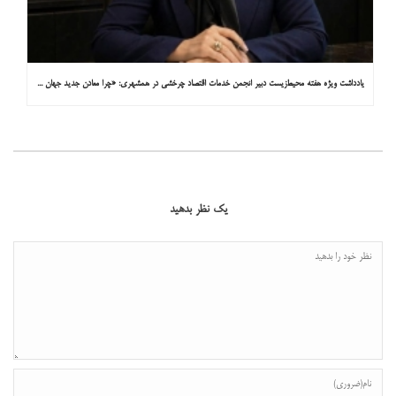
یادداشت ویژه هفته محیط‌زیست دبیر انجمن خدمات اقتصاد چرخشی در همشهری: «چرا معادن جدید جهان زیر زمین نیستند؟»
یک نظر بدهید