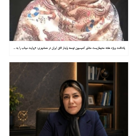
یادداشت ویژه هفته محیط‌زیست مشاور کمیسیون توسعه پایدار اتاق ایران در همشهری: «روایت میناب را به کاپ ۳۱ ببریم»