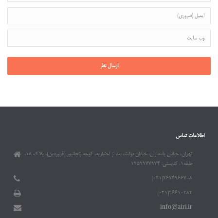
اطلاعات تماس
تهران، خیابان پاسداران، خیابان دولت، بعد از اختیاریه، کوچه زنجانپور (فروردین)، پلاک ۱۸،
طبقه۱، کدپستی: ۱۹۵۹۹۷۷۹۷۴
۲۶۷۴۹۶۶۷-۸(۰۲۱)
۲۶۶۱۰۲۸۲(۰۲۱)
info@airi.ir