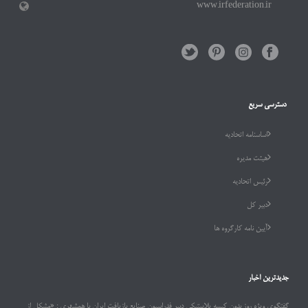
www.irfederation.ir
دسترسی سریع
اساسنامه اتحادیه
هیئت مدیره
رئیس اتحادیه
دبیر کل
آیین نامه کارگروه ها
جدیدترین اخبار
گفتگوی ویژه روز بدون کیسه پلاستیکی دبیر فدراسیون صنایع بازیافت ایران با همشهری : «مشکل از