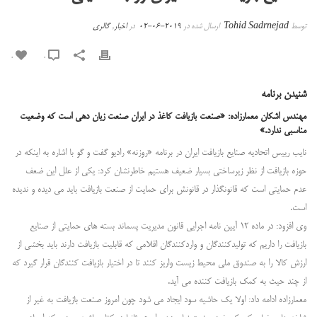
توسط
Tohid Sadrnejad
ارسال شده در
2019-06-02
در
اخبار
,
گالری
0
0
شنیدن برنامه
مهندس اشکان معمارزاده: «صنعت بازیافت کاغذ در ایران صنعت زیان دهی است که وضعیت
مناسبی ندارد.»
نایب رییس اتحادیه صنایع بازیافت ایران در برنامه «روزنه» رادیو گفت و گو با اشاره به اینکه در
حوزه بازیافت از نظر زیرساختی بسیار ضعیف هستیم خاطرنشان کرد: یکی از علل این ضعف
عدم حمایتی است که قانونگذار در قانونش برای حمایت از صنعت بازیافت باید می دیده و ندیده
است.
وی افزود: در ماده ۱۲ آیین نامه اجرایی قانون مدیریت پسماند بسته های حمایتی از صنایع
بازیافت را داریم که تولیدکنندگان و واردکنندگان اقلامی که قابلیت بازیافت دارند باید بخشی از
ارزش کالا را به صندوق ملی محیط زیست واریز کنند تا در اختیار بازیافت کنندگان قرار گیرد که
از چند حیث به کمک بازیافت کننده می آید.
معمارزاده ادامه داد: اولا یک حاشیه سود ایجاد می شود چون امروز صنعت بازیافت به غیر از