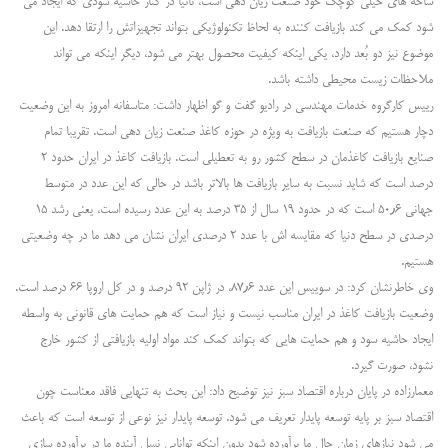
شاخه های خیلی کوچک خود صنعت زیان دهی است، ثانیا در کنار حاشیه سودی که ایجاد می
شود کمک می کند بازیافت کننده به لحاظ تکنولوژیکی بتواند تجهیزاتش را ارتقا دهد. این
موضوع نیز دو بُعد دارد، یکی اینکه کیفیت محصول بهتر می شود، دیگر اینکه می تواند
ملاحظات زیست محیطی داشته باشد.
رییس کارگروه خدمات مهندسی در رادیو گفت و گو اظهار داشت: متاسفانه امروز به این وضعیت
دچار هستیم که صنعت بازیافت به ویژه در حوزه کاغذ صنعت زیان دهی است. تقریبا تمام
صنایع بازیافت کاغذمان در سطح کشور رو به تعطیلی است. بازیافت کاغذ در ایران حدود ۲
درصد است که شاید نسبت به سایر بازیافت ها بالاتر باشد در حالی که این عدد در متوسط
جهانی ۵۰٫۶ است که در حدود ۱۹ سال از ۳۵ درصد به این عدد رسیده است، یعنی رشد ۱۵
درصدی در سطح دنیا که مقایسه اش با عدد ۲ درصدی ایران نشان می دهد ما در چه وضعیتی
هستیم.
وی خاطرنشان کرد: در سوییس این عدد ۸۷٫۶، در ژاپن ۹۲ درصد و در کل اروپا ۶۶ درصد است.
وضعیت بازیافت کاغذ در ایران مناسب نیست و نیاز است که هم حمایت های قانونی به واسطه
ایجاد حاشیه سود و هم حمایت هایی که بتواند کمک کند مواد اولیه بازیافتی از کشور خارج
نشود، صورت گیرد.
معمارزاده در پایان درباره اقتصاد سبز نیز توضیح داد: این بحث به تنهایی فاقد معناست چون
اقتصاد سبز بر پایه توسعه پایدار تعریف می شود. توسعه پایدار نیز نوعی از توسعه است که باعث
می شود نیازهای زمان حال ما برآورده شود بدون اینکه توانایی نسل آینده ما در برآورده سازی