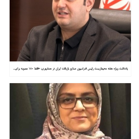
یادداشت ویژه هفته محیط‌زیست رئیس فدراسیون صنایع بازیافت ایران در همشهری: «فقط ۱۸۰ مصوبه برای خارج کردن خودروهای فرسوده از خیابان‌ها»