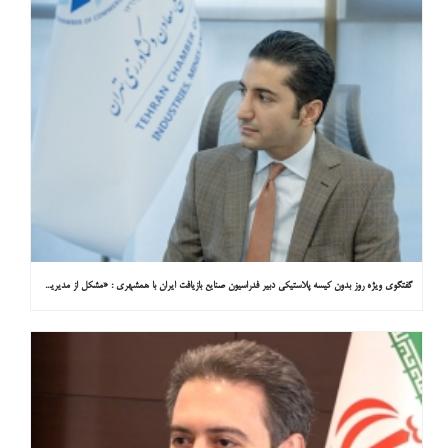
گفتگوی ویژه روز بدون کیسه پلاستیکی دبیر فدراسیون صنایع بازیافت ایران با همشهری : «مشکل از مدیریت پسماند پلاستیکی است، نه کیسه پلاستیکی»