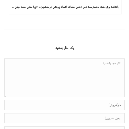
یادداشت ویژه هفته محیط‌زیست دبیر انجمن خدمات اقتصاد چرخشی در همشهری: «چرا معادن جدید جهان زیر زمین نیستند؟»
یک نظر بدهید