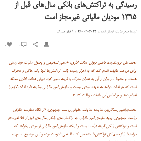
رسیدگی به تراکنش‌های بانکی سال‌های قبل از
۱۳۹۵ مودیان مالیاتی غیرمجاز است
توسط
مدیر سایت
ارسال شده در
2021-02-28
در
اخبار
,
مدارک
0
0
محمدعلی برومندزاده، قاضی دیوان عدالت اداری: «مامور تشخیص و وصول مالیات باید زمانی
برای دریافت مالیات اقدام کند که به احراز رسیده باشد. تراکنش‌ها تنها یک حاکی و محرک
هستند و ماهیتا نمی‌توان از آن به عنوان مدرک یا قرینه تعبیر کرد. دیوان عدالت اداری معتقد
است که بار اثبات درآمد به عهده مودی نیست و سازمان امور مالیاتی وظیفه دارد اثبات لازم را
انجام دهد و بر اساس آن مالیات دریافت کند.»
محمدابراهیم رستگارپور، نماینده معاونت حقوقی ریاست جمهوری: «از نگاه معاونت حقوقی
ریاست جمهوری، ورود سازمان امور مالیاتی به تراکنش‌های بانکی سال‌های قبل از ۹۵ غیرمجاز
است و تراکنش بانکی قرینه درآمد نیست و اینکه سازمان امور مالیاتی از مودی بخواهد که
درآمدها را ازحجم کل تراکنش‌ها مشخص کند، اقدامی نادرست بوده و این موضوع به عهده