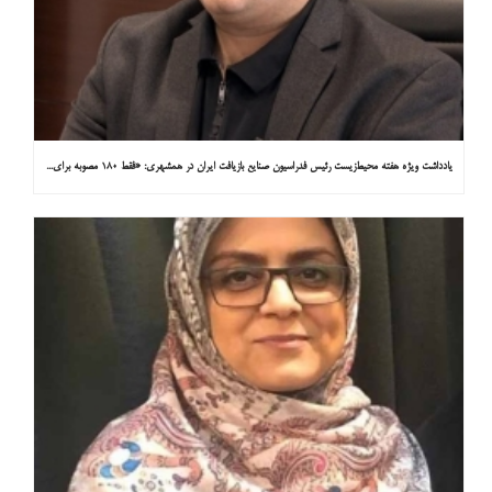
یادداشت ویژه هفته محیط‌زیست رئیس فدراسیون صنایع بازیافت ایران در همشهری: «فقط ۱۸۰ مصوبه برای خارج کردن خودروهای فرسوده از خیابان‌ها»