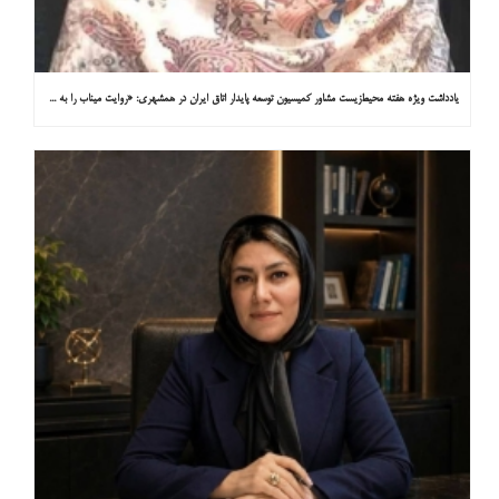
یادداشت ویژه هفته محیط‌زیست مشاور کمیسیون توسعه پایدار اتاق ایران در همشهری: «روایت میناب را به کاپ ۳۱ ببریم»