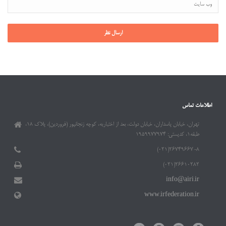
اطلاعات تماس
تهران، خیابان پاسداران، خیابان دولت، بعد از اختیاریه، کوچه زنجانپور (فروردین)، پلاک ۱۸،
طبقه۱، کدپستی: ۱۹۵۹۹۷۷۹۷۴
۲۶۷۴۹۶۶۷-۸(۰۲۱)
۲۶۶۱۰۲۸۲(۰۲۱)
info@airi.ir
www.irfederation.ir