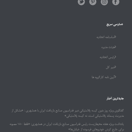
دسترسی سریع
اساسنامه اتحادیه
هیئت مدیره
رئیس اتحادیه
دبیر کل
آیین نامه کارگروه ها
جدیدترین اخبار
گفتگوی ویژه روز بدون کیسه پلاستیکی دبیر فدراسیون صنایع بازیافت ایران با همشهری : «مشکل از
مدیریت پسماند پلاستیکی است، نه کیسه پلاستیکی»
یادداشت ویژه هفته محیط‌زیست رئیس فدراسیون صنایع بازیافت ایران در همشهری: «فقط ۱۸۰ مصوبه
برای خارج کردن خودروهای فرسوده از خیابان‌ها»