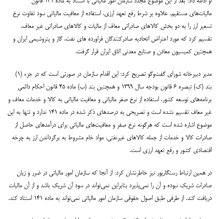
او ادامه داد: بعد از این موضوع مجدد سازمان امور مالیاتی با استناد به ماده ۱۴۱ قانون
مالیات‌های مستقیم، علاوه بر شرط رفع تعهد ارزی، استفاده از معافیت مالیاتی سود تفاوت نرخ
تسعیر ارز را به دو بخش کالاهای صادراتی معاف از مالیات و کالاهای صادراتی غیر معاف،
تقسیم کرد که مورد اعتراض اتحادیه صادرکنندگان فراورده های نفت، گاز و پتروشیمی ایران و
همچنین کمیسیون معادن و صنایع معدنی اتاق ایران قرار گرفت.
مدیر دبیرخانه شورای گفت‌وگو تصریح کرد: این اقدام سازمان در صورتی است که در جزء (۱)
بند (ک) تبصره ۶ قانون بودجه سال ۱۳۹۹ و همچنین بند (ب) ماده ۴۵ قانون احکام دائمی
برنامه‌های توسعه کشور، استفاده از نرخ صفر مالیاتی و معافیت مالیاتی به کالا و خدمات معاف و
غیر معاف تقسیم نشده است و تصریحی به درصدهای ذکر شده در ماده ۱۴۱ ندارد و تنها به این
موضوع اشاره شده است که هرگونه نرخ صفر و معافیت‌های مالیاتی برای درآمدهای حاصل از
صادرات کالا و خدمات از جمله کالاهای غیرنفتی، مواد خام مشروط به برگرداندن ارز به چرخه
اقتصادی کشور و رفع تعهد ارزی است.
در همین ارتباط رستگارپور نیز خاطرنشان کرد: از آنجا که سازمان امور مالیاتی در ضرر و زیان
صادرات شریک نبوده و آن را نمی‌پذیرد بنابراین نمی‌تواند در سود آن شریک باشد و از آن مالیات
دریافت کند. از طرفی طبق اصول حقوقی سازمان امور مالیاتی نمی‌تواند به ماده ۱۴۱ استناد کند.