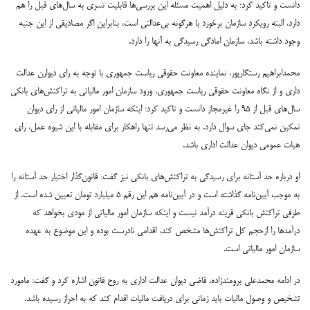
دانست و تاکید کرد: به دلیل اهمیت مسئله این بررسی‌ها قابلیت تسری به سال‌های قبل را هم
دارد، البته رویکرد سازمان برخورد با هرگونه بی‌عدالتی است، بنابراین اگر مصادیقی از این جنبه
وجود داشته باشد، سازمان امادگی رسیدگی به آنها را دارد.
محمدابراهیم رستگارپور، نماینده معاونت حقوقی ریاست جمهوری با توجه به رای دیوارن عدالت
داری و از نگاه معاونت حقوقی ریاست جمهوری، ورود سازمان امور مالیاتی به تراکنش‌های بانکی
سال‌های قبل از ۹۵ را غیرمجاز دانست و تاکید کرد: اینکه سازمان امور مالیاتی از رای دیوان
تمکین نمی‌کند جای سوال دارد. به نظر می‌رسد تنها راهکار برای مقابله با این شیوه عمل، رای
هیات عمومی دیوان عدالت اداری باشد.
او درباره حد آستانه برای رسیدگی به تراکنش‌های بانکی نیز گفت: قانون‌گذار اختیار حد آستانه را
به موجب آیین‌نامه گذاشته است و در آیین‌نامه هم این رقم ۵ میلیارد تومان تعیین شده است. از
طرفی تراکنش بانکی قرینه درآمد نیست و اینکه سازمان امور مالیاتی از مودی بخواهد که
درآمدها را ازحجم کل تراکنش‌ها مشخص کند، اقدامی نادرست بوده و این موضوع به عهده
سازمان امور مالیاتی است.
در ادامه محمدعلی برومندزاده، قاضی دیوان عدالت اداری به روح قانون اشاره کرد و گفت: مامورد
تشخیص و وصول مالیات باید زمانی برای دریافت مالیات اقدام کند که به احراز رسیده باشد.