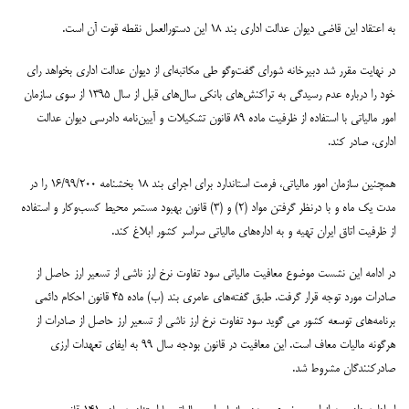
به اعتقاد این قاضی دیوان عدالت اداری بند ۱۸ این دستورالعمل نقطه قوت آن است.
در نهایت مقرر شد دبیرخانه شورای گفت‌وگو طی مکاتبه‌ای از دیوان عدالت اداری بخواهد رای
خود را درباره عدم رسیدگی به تراکنش‌های بانکی سال‌های قبل از سال ۱۳۹۵ از سوی سازمان
امور مالیاتی با استفاده از ظرفیت ماده ۸۹ قانون تشکیلات و آیین‌نامه دادرسی دیوان عدالت
اداری، صادر کند.
همچنین سازمان امور مالیاتی، فرمت استاندارد برای اجرای بند ۱۸ بخشنامه ۱۶/۹۹/۲۰۰ را در
مدت یک ماه و با درنظر گرفتن مواد (۲) و (۳) قانون بهبود مستمر محیط کسب‌وکار و استفاده
از ظرفیت اتاق ایران تهیه و به اداره‌های مالیاتی سراسر کشور ابلاغ کند.
در ادامه این نشست موضوع معافیت مالیاتی سود تفاوت نرخ ارز ناشی از تسعیر ارز حاصل از
صادرات مورد توجه قرار گرفت. طبق گفته‌های عامری بند (ب) ماده ۴۵ قانون احکام دائمی
برنامه‌های توسعه کشور می گوید سود تفاوت نرخ ارز ناشی از تسعیر ارز حاصل از صادرات از
هرگونه مالیات معاف است. این معافیت در قانون بودجه سال ۹۹ به ایفای تعهدات ارزی
صادرکنندگان مشروط شد.