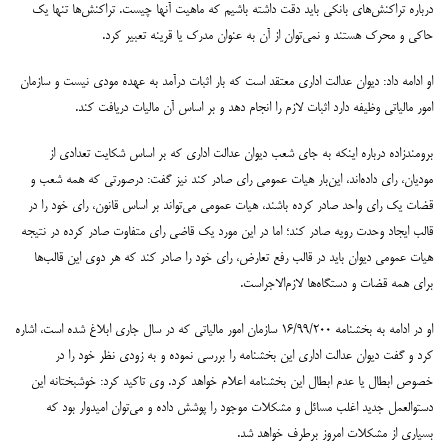
درباره تراکنش‌های بانکی باید دقت داشته باشیم که ماهیت آنها چیست. تراکنش‌ها تنها یک
حاکی و محرک هستند و نمی‌توان از آن به عنوان مدرک یا قرینه تعبیر کرد.
او ادامه داد: دیوان عدالت اداری معتقد است که بار اثبات درآمد به عهده مودی نیست و سازمان
امور مالیاتی وظیفه دارد اثبات لازم را انجام دهد و بر اساس آن مالیات دریافت کند.
برومندزاده درباره اینکه به جای شعب دیوان عدالت اداری که بر اساس شکایت تعدادی از
مودیان، رای داده‌اند، این‌بار هیات عمومی رای صادر کند نیز گفت: درصورتی که همه شعب و
قضات یک رای واحد صادر کرده باشند، هیات عمومی می‌تواند بر اساس قانون، رای خود را در
قالب ایجاد وحدت رویه صادر کند؛ اما در این مورد یک قاضی رای متفاوت صادر کرده در نتیجه
هیات عمومی دیوان باید در قالب رفع تعارض، رای خود را صادر کند که هر دوی این قالب‌ها
برای همه قضات و دستگاه‌ها لازم‌الاجراست.
او در ادامه به بخشنامه ۱۶/۹۹/۲۰۰ سازمان امور مالیاتی که در سال جاری ابلاغ شده است، اشاره
کرد و گفت دیوان عدالت اداری این بخشنامه را بررسی نموده و به زودی نظر خود را در
خصوص ابطال یا عدم ابطال این بخشنامه اعلام خواهد کرد. وی تاکید کرد: خوشبختانه این
دستوالعمل جدید اغلب مسائل و مشکلات موجود را پوشش داده و می‌توان امیدوار بود که
بسیاری از مشکلات امروز برطرف خواهد شد.