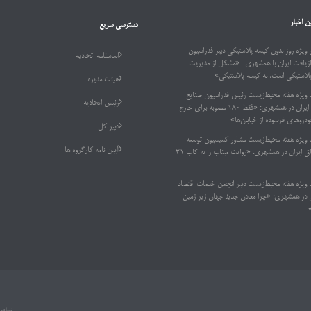
ن اخبار
دسترسی سریع
ویژه روز بدون کیسه پلاستیکی دبیر فدراسیون
اساسنامه اتحادیه
ازیافت ایران با همشهری : «مشکل از مدیریت
پلاستیکی است، نه کیسه پلاستیکی»
هیئت مدیره
 ویژه هفته محیط‌زیست رئیس فدراسیون صنایع
رئیس اتحادیه
بازیافت ایران در همشهری: «فقط ۱۸۰ مصوبه برای خارج
دروهای فرسوده از خیابان‌ها»
دبیر کل
 ویژه هفته محیط‌زیست مشاور کمیسیون توسعه
آیین نامه کارگروه ها
پایدار اتاق ایران در همشهری: «روایت میناب را به کاپ ۳۱
 ویژه هفته محیط‌زیست دبیر انجمن خدمات اقتصاد
ر همشهری: «چرا معادن جدید جهان زیر زمین
تمامی