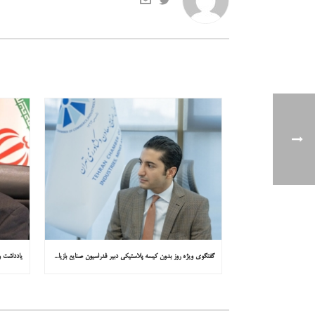
گفتگوی ویژه روز بدون کیسه پلاستیکی دبیر فدراسیون صنایع بازیافت ایران با همشهری : «مشکل از مدیریت پسماند پلاستیکی است، نه کیسه پلاستیکی»