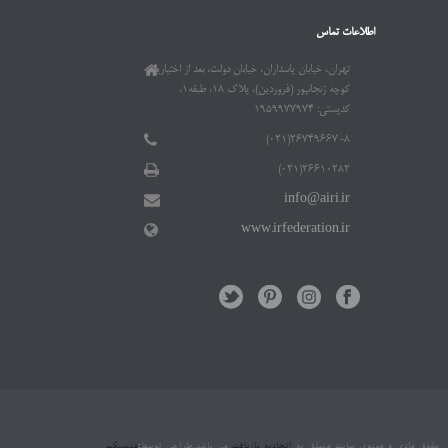
اطلاعات تماس
تهران، خیابان پاسداران، خیابان دولت، بعد از اختیاریه،
کوچه زنجانپور (فروردین)، پلاک ۱۸، طبقه۱،
کدپستی: ۱۹۵۹۹۷۷۹۷۴
۲۶۷۴۹۶۶۷-۸(۰۲۱)
۲۶۶۱۰۲۸۲(۰۲۱)
info@airi.ir
www.irfederation.ir
 حقوق مادی و معنوی سایت متعلق به
اتحادیه بازیافت
می باشد.طراحی توسط
:
منسیکس