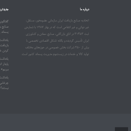
درباره ما
جدیدتری
اتحادیه صنایع بازیافت ایران سازمانی عضومحور، مستقل،
گفتگوی 
صنایع ب
غیر دولتی و غیر انتفاعی است که در بهار ۱۳۸۷ با شماره‌ی
پسماند 
ثبت ۳۱۴۵۳ در اتاق بازرگانی، صنایع، معادن و کشاورزی
یادداشت
ایران تأسیس گردیده و یگانه تشکل اقتصادی تخصصی با
بیش از ۲۵۰ شرکت بخش خصوصی در حوزه‌های مختلف
کردن خو
تولید کالا و خدمات در زیست‌بوم مدیریت پسماند کشور است.
یادداشت
ببریم»
یادداشت
چرخشی د
نیستند؟»