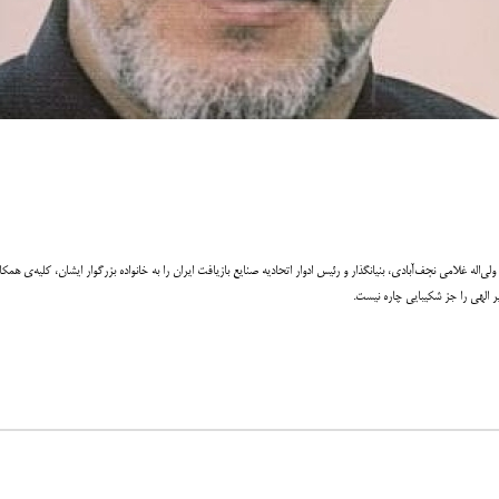
‌اله غلامی نجف‌آبادی، بنیانگذار و رئیس ادوار اتحادیه صنایع بازیافت ایران را به خانواده بزرگوار ایشان، کلیه‌ی
یر الهی را جز شکیبایی چاره نیست.