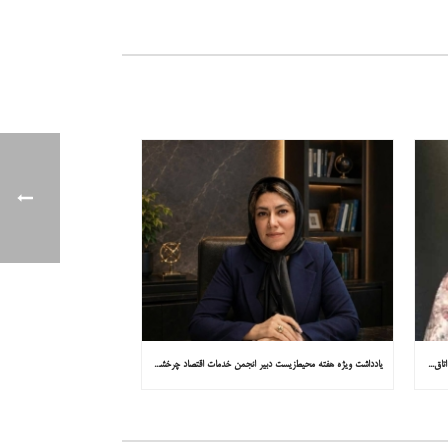
یادداشت ویژه هفته محیط‌زیست مشاور کمیسیون توسعه پایدار اتاق ایران در همشهری: «روایت میناب را به کاپ ۳۱ ببریم»
یادداشت ویژه هفته محیط‌زیست دبیر انجمن خدمات اقتصاد چرخشی در همشهری: «چرا معادن جدید جهان زیر زمین نیستند؟»