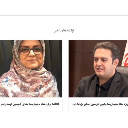
نوشته های اخیر
یادداشت ویژه هفته محیط‌زیست رئیس فدراسیون صنایع بازیافت ایران در همشهری: «فقط ۱۸۰ مصوبه برای خارج کردن خودروهای فرسوده از خیابان‌ها»