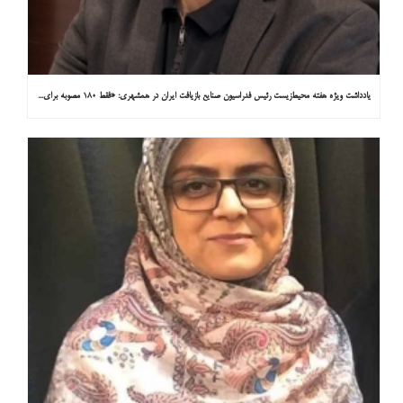
یادداشت ویژه هفته محیط‌زیست رئیس فدراسیون صنایع بازیافت ایران در همشهری: «فقط ۱۸۰ مصوبه برای خارج کردن خودروهای فرسوده از خیابان‌ها»