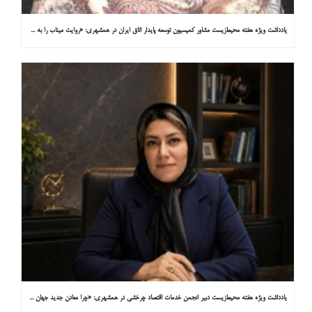
یادداشت ویژه هفته محیط‌زیست مشاور کمیسیون توسعه پایدار اتاق ایران در همشهری: «روایت میناب را به کاپ ۳۱ ببریم»
یادداشت ویژه هفته محیط‌زیست دبیر انجمن خدمات اقتصاد چرخشی در همشهری: «چرا معادن جدید جهان زیر زمین نیستند؟»