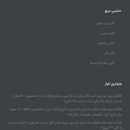
دسترسی سریع
اساسنامه اتحادیه
هیئت مدیره
رئیس اتحادیه
دبیر کل
آیین نامه کارگروه ها
جدیدترین اخبار
گفتگوی ویژه روز بدون کیسه پلاستیکی دبیر فدراسیون صنایع بازیافت ایران با همشهری : «مشکل از
مدیریت پسماند پلاستیکی است، نه کیسه پلاستیکی»
یادداشت ویژه هفته محیط‌زیست رئیس فدراسیون صنایع بازیافت ایران در همشهری: «فقط ۱۸۰ مصوبه
برای خارج کردن خودروهای فرسوده از خیابان‌ها»
یادداشت ویژه هفته محیط‌زیست مشاور کمیسیون توسعه پایدار اتاق ایران در همشهری: «روایت میناب را
به کاپ ۳۱ ببریم»