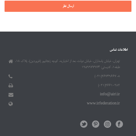
اطلاعات تماس
تهران، خیابان پاسداران، خیابان دولت، بعد از اختیاریه، کوچه زنجانپور (فروردین)، پلاک ۱۸،
طبقه۱، کدپستی: ۱۹۵۹۹۷۷۹۷۴
۲۶۷۴۹۶۶۷-۸(۰۲۱)
۲۶۶۱۰۲۸۲(۰۲۱)
info@airi.ir
www.irfederation.ir