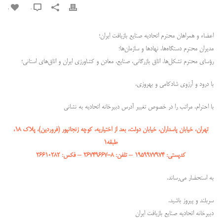
0
0
اعضاء و همراهان محترم اتحادیه صنایع بازیافت ایران؛
مدیران محترم دستگاه‌ها، نهادها و سازمان‌ها؛
رؤسای محترم تشکل‌ها، اتاق بازرگانی، صنایع، معادن و کشاورزی ایران و اتاق‌های استانی؛
با درود و آرزوی شادکامی و بهروزی،
با احترام، مراتب را در خصوص تغییر آدرس دبیرخانه اتحادیه به نشانی
تهران، خیابان پاسداران، خیابان دولت، بعد از اختیاریه، کوچه زنجانپور (فروردین)، پلاک ۱۸،
طبقه۱
کدپستی: ۱۹۵۹۹۷۷۹۷۴ – تلفن: ۸-۲۶۷۴۹۶۶۷ – فکس: ۲۶۶۱۰۲۸۲
به استحضار می‌رساند.
سربلند و پیروز باشید.
دبیرخانه اتحادیه صنایع بازیافت ایران