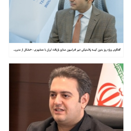
گفتگوی ویژه روز بدون کیسه پلاستیکی دبیر فدراسیون صنایع بازیافت ایران با همشهری : «مشکل از مدیریت پسماند پلاستیکی است، نه کیسه پلاستیکی»