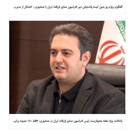
گفتگوی ویژه روز بدون کیسه پلاستیکی دبیر فدراسیون صنایع بازیافت ایران با همشهری : «مشکل از مدیریت پسماند پلاستیکی است، نه کیسه پلاستیکی»
یادداشت ویژه هفته محیط‌زیست رئیس فدراسیون صنایع بازیافت ایران در همشهری: «فقط ۱۸۰ مصوبه برای خارج کردن خودروهای فرسوده از خیابان‌ها»