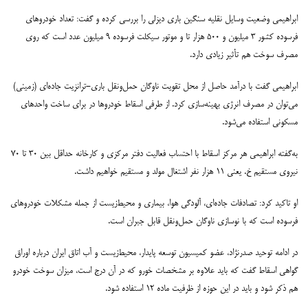
ابراهیمی وضعیت وسایل نقلیه سنگین باری دیزلی را بررسی کرده و گفت: تعداد خودروهای
فرسوده کشور ۳ میلیون و ۵۰۰ هزار تا و موتور سیکلت فرسوده ۹ میلیون عدد است که روی
مصرف سوخت هم تأثیر زیادی دارد.
ابراهیمی گفت با درآمد حاصل از محل تقویت ناوگان حمل‌ونقل باری-ترانزیت جاده‌ای (زمینی)
می‌توان در مصرف انرژی بهینه‌سازی کرد. از طرفی اسقاط خودروها در برای ساخت واحدهای
مسکونی استفاده می‌شود.
به‌گفته ابراهیمی هر مرکز اسقاط با احتساب فعالیت دفتر مرکزی و کارخانه حداقل بین ۳۰ تا ۷۰
نیروی مستقیم خ. یعنی ۱۱ هزار نفر اشتغال مولد و مستقیم خواهیم داشت.
او تاکید کرد: تصادفات جاده‌ای، آلودگی هوا، بیماری و محیط‌زیست از جمله مشکلات خودروهای
فرسوده است که با نوسازی ناوگان حمل‌ونقل قابل جبران است.
در ادامه توحید صدرنژاد، عضو کمیسیون توسعه پایدار، محیط‌زیست و آب اتاق ایران درباره اوراق
گواهی اسقاط گفت که باید علاوه بر مشخصات خورو که در آن درج است، میزان سوخت خودرو
هم ذکر شود و باید در این حوزه از ظرفیت ماده ۱۲ استفاده شود.