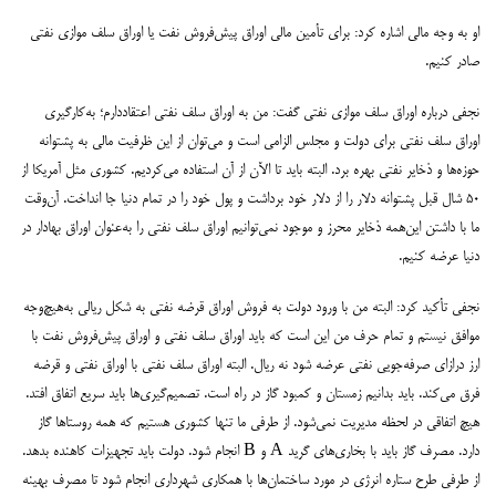
او به وجه مالی اشاره کرد: برای تأمین مالی اوراق پیش‌فروش نفت یا اوراق سلف موازی نفتی
صادر کنیم.
نجفی درباره اوراق سلف موازی نفتی گفت: من به اوراق سلف نفتی اعتقاددارم؛ به‌کارگیری
اوراق سلف نفتی برای دولت و مجلس الزامی است و می‌توان از این ظرفیت مالی به پشتوانه
حوزه‌ها و ذخایر نفتی بهره برد. البته باید تا الآن از آن استفاده می‌کردیم. کشوری مثل آمریکا از
۵۰ شال قبل پشتوانه دلار را از دلار خود برداشت و پول خود را در تمام دنیا جا انداخت. آن‌وقت
ما با داشتن این‌همه ذخایر محرز و موجود نمی‌توانیم اوراق سلف نفتی را به‌عنوان اوراق بهادار در
دنیا عرضه کنیم.
نجفی تأکید کرد: البته من با ورود دولت به فروش اوراق قرضه نفتی به شکل ریالی به‌هیچ‌وجه
موافق نیستم و تمام حرف من این است که باید اوراق سلف نفتی و اوراق پیش‌فروش نفت با
ارز درازای صرفه‌جویی نفتی عرضه شود نه ریال. البته اوراق سلف نفتی با اوراق نفتی و قرضه
فرق می‌کند. باید بدانیم زمستان و کمبود گاز در راه است. تصمیم‌گیری‌ها باید سریع اتفاق افتد.
هیچ اتفاقی در لحظه مدیریت نمی‌شود. از طرفی ما تنها کشوری هستیم که همه روستاها گاز
دارد. مصرف گاز باید با بخاری‌های گرید A و B انجام شود. دولت باید تجهیزات کاهنده بدهد.
از طرفی طرح ستاره انرژی در مورد ساختمان‌ها با همکاری شهرداری انجام شود تا مصرف بهینه