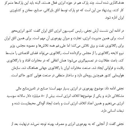
هدف‌گذاری شده است. چند پارک هم در حوزه انرژی فعال هستند. البته باید این پارک‌ها متمرکز
کار کنند. پیشنهاد من این است که دو پارک توسط اتاق بازرگانی، صنایع، معادن و کشاورزی
ایران اداره شود.
در ادامه این نشست آرش نجفی، رئیس کمیسیون انرژی اتاق ایران گفت: کشور انرژی‌محور
است. برای همین مدیریت انرژی، تجارت و میزان بهره‌وری آن مهم است. برای همین اتاق ایران
برای رگلاتوری نفت و برق تلاش می‌کند؛ اما علی‌رغم همه تلاش‌ها و مصوبه مجلس، وزیر
نیرو لایحه رگلاتوری را از مجلس برگردانده است. رگلاتوری می‌تواند فضای اقتصادی را منبسط
کند. باعث عقلانیت در تصمیم‌گیری می‌شود؛ همان اتفاقی که در مخابرات افتاد و با رگلاتوری
رقابت و فراوانی ایجاد شد. صنعت مخابرات ایران با رگلاتوری جهانی هماهنگ شد. سازمان
هواپیمایی کشور هم‌چنین رویه‌ای دارد و ساختار منطقی در صنعت هوایی کشور حاکم است.
نجفی ادامه داد: موضوع بهره‌وری در انرژی بسیار مهم است؛ صنایع در تامین‌منایع مالی
مشکلاتی دارند و یکی از موضوع‌ها اتلاف انرژی است. بیش از ۸۰ میلیارد دلار سالانه سوبسید
انرژی می‌دهیم و همین اعداد اتلاف انرژی است و باعث ایجاد آلودگی محیط‌زیست شده و
تبعات انسانی دارد.
نجفی گفت: از آنجایی که به بهره‌وری انرژی و مصرف بهینه توجه نمی‌شد درنهایت بعد از