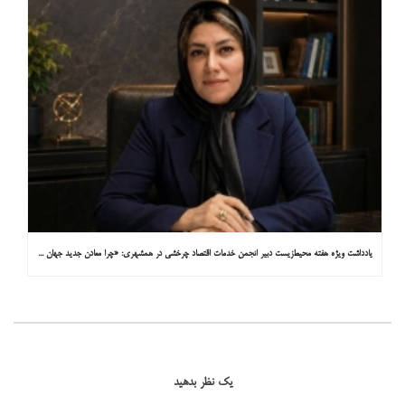
یادداشت ویژه هفته محیط‌زیست دبیر انجمن خدمات اقتصاد چرخشی در همشهری: «چرا معادن جدید جهان زیر زمین نیستند؟»
یک نظر بدهید