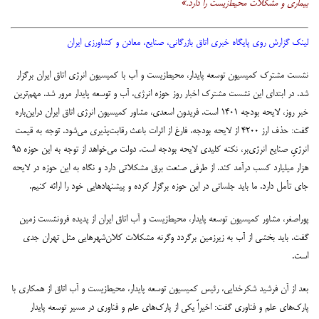
بیماری و مشکلات محیط‌زیست را دارد.»
لینک گزارش روی پایگاه خبری اتاق بازرگانی، صنایع، معادن و کشاورزی ایران
نشست مشترک کمیسیون توسعه پایدار، محیط‌زیست و آب با کمیسیون انرژی اتاق ایران برگزار
شد. در ابتدای این نشست مشترک اخبار روز حوزه انرژی، آب و توسعه پایدار مرور شد. مهم‌ترین
خبر روز، لایحه بودجه ۱۴۰۱ است. فریدون اسعدی، مشاور کمیسیون انرژی اتاق ایران دراین‌باره
گفت: حذف ارز ۴۲۰۰ از لایحه بودجه، فارغ از اثرات باعث رقابت‌پذیری می‌شود. توجه به قیمت
انرژیِ صنایع انرژی‌بر، نکته کلیدی لایحه بودجه است. دولت می‌خواهد از توجه به این حوزه ۹۵
هزار میلیارد کسب درآمد کند. از طرفی صنعت برق مشکلاتی دارد و نگاه به این حوزه در لایحه
جای تأمل دارد. ما باید جلساتی در این حوزه برگزار کرده و پیشنهادهایی خود را ارائه کنیم.
پوراصغر، مشاور کمیسیون توسعه پایدار، محیط‌زیست و آب اتاق ایران از پدیده فرونشست زمین
گفت. باید بخشی از آب به زیرزمین برگردد وگرنه مشکلات کلان‌شهرهایی مثل تهران جدی
است.
بعد از آن فرشید شکرخدایی، رئیس کمیسیون توسعه پایدار، محیط‌زیست و آب اتاق از همکاری با
پارک‌های علم و فناوری گفت: اخیراً یکی از پارک‌های علم و فناوری در مسیر توسعه پایدار