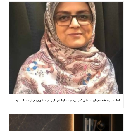
یادداشت ویژه هفته محیط‌زیست مشاور کمیسیون توسعه پایدار اتاق ایران در همشهری: «روایت میناب را به کاپ ۳۱ ببریم»