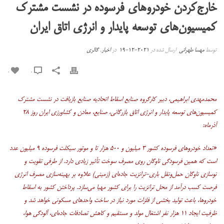
خارج‌کردن خودروهای فرسوده در نشست مشترک
کمیسیون‌های توسعه پایدار و انرژی اتاق ایران
توسط
مهسا طهرانی
ارسال شده در
2021-12-19
در
اخبار
,
گالری
0
0
محمدمهدی ابراهیمی، دبیر کارگروه صنایع اسقاط اتحادیه صنایع بازیافت در نشست مشترک
کمیسیون‌های توسعه پایدار و انرژی اتاق بازرگانی، صنایع، معادن و کشاورزی ایران روز ۲۸
آذرماه:
«تعداد خودروهای فرسوده کشور ۳ میلیون و ۵۰۰ هزار تا و موتور سیکلت فرسوده ۹ میلیون عدد
است که همین فرسودگی ناوگان روی مصرف سوخت تأثیر زیادی دارد. از طرفی تقویت و
نوسازی ناوگان حمل‌ونقل باری-ترانزیت جاده‌ای (زمینی) علاوه بر بهینه‌سازی مصرف انرژی
فرصت کسب درآمد از محل ترانزیت را برای کشور مهیا می‌سازد. پرداختن کشور به اسقاط
خودروها، باعث تولید بخشی از فلزات مورد نیاز در ساخت واحدهای مسکونی خواهد شد و
ظرفیت ایجاد ۱۱ هزار نفر اشتغال مولد و مستقیم و کاهش تصادفات جاده‌ای، آلودگی هوا،