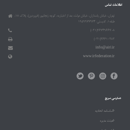
اطلاعات تماس
تهران، خیابان پاسداران، خیابان دولت، بعد از اختیاریه، کوچه زنجانپور (فروردین)، پلاک ۱۸،
طبقه۱، کدپستی: ۱۹۵۹۹۷۷۹۷۴
۲۶۷۴۹۶۶۷-۸(۰۲۱)
۲۶۶۱۰۲۸۲(۰۲۱)
info@airi.ir
www.irfederation.ir
دسترسی سریع
اساسنامه اتحادیه
هیئت مدیره