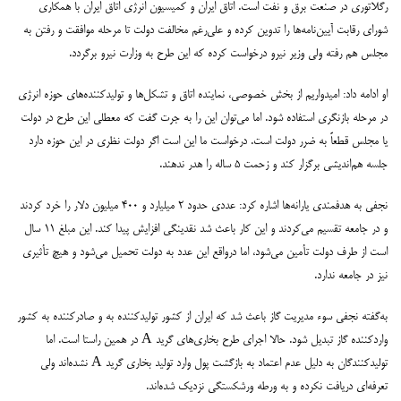
رگلاتوری در صنعت برق و نفت است. اتاق ایران و کمیسیون انرژی اتاق ایران با همکاری
شورای رقابت آیین‌نامه‌ها را تدوین کرده و علی‌رغم مخالفت دولت تا مرحله موافقت و رفتن به
مجلس هم رفته ولی وزیر نیرو درخواست کرده که این طرح به وزارت نیرو برگردد.
او ادامه داد: امیدواریم از بخش خصوصی، نماینده اتاق و تشکل‌ها و تولیدکننده‌های حوزه انرژی
در مرحله بازنگری استفاده شود. اما می‌توان این را به جرت گفت که معطلی این طرح در دولت
یا مجلس قطعاً به ضرر دولت است. درخواست ما این است اگر دولت نظری در این حوزه دارد
جلسه هم‌اندیشی برگزار کند و زحمت ۵ ساله را هدر ندهند.
نجفی به هدفمندی یارانه‌ها اشاره کرد: عددی حدود ۲ میلیارد و ۴۰۰ میلیون دلار را خرد کردند
و در جامعه تقسیم می‌کردند و این کار باعث شد نقدینگی افزایش پیدا کند. این مبلغ ۱۱ سال
است از طرف دولت تأمین می‌شود، اما درواقع این عدد به دولت تحمیل می‌شود و هیچ تأثیری
نیز در جامعه ندارد.
به‌گفته نجفی سوء مدیریت گاز باعث شد که ایران از کشور تولیدکننده به و صادرکننده به کشور
واردکننده گاز تبدیل شود. حالا اجرای طرح بخاری‌های گرید A در همین راستا است. اما
تولیدکنندگان به دلیل عدم اعتماد به بازگشت پول وارد تولید بخاری گرید A نشده‌اند ولی
تعرفه‌ای دریافت نکرده و به ورطه ورشکستگی نزدیک شده‌اند.