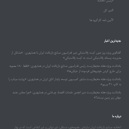
رئیس اتحادیه
دبیر کل
آیین نامه کارگروه ها
جدیدترین اخبار
گفتگوی ویژه روز بدون کیسه پلاستیکی دبیر فدراسیون صنایع بازیافت ایران با همشهری : «مشکل از
مدیریت پسماند پلاستیکی است، نه کیسه پلاستیکی»
یادداشت ویژه هفته محیط‌زیست رئیس فدراسیون صنایع بازیافت ایران در همشهری: «فقط ۱۸۰ مصوبه
برای خارج کردن خودروهای فرسوده از خیابان‌ها»
یادداشت ویژه هفته محیط‌زیست مشاور کمیسیون توسعه پایدار اتاق ایران در همشهری: «روایت میناب را
به کاپ ۳۱ ببریم»
یادداشت ویژه هفته محیط‌زیست دبیر انجمن خدمات اقتصاد چرخشی در همشهری: «چرا معادن جدید
جهان زیر زمین نیستند؟»
درباره ما
اتحادیه صنایع بازیافت ایران سازمانی عضومحور، مستقل، غیر دولتی و غیر انتفاعی است که در بهار