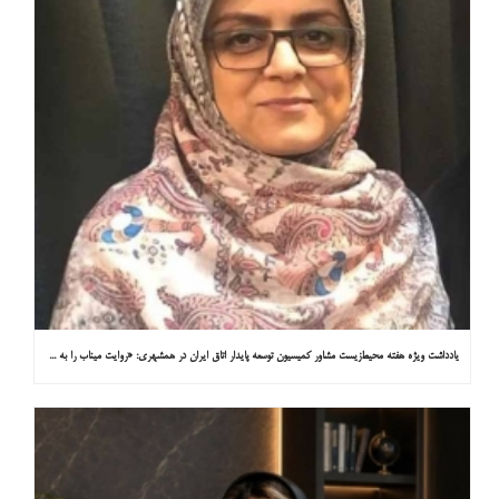
یادداشت ویژه هفته محیط‌زیست مشاور کمیسیون توسعه پایدار اتاق ایران در همشهری: «روایت میناب را به کاپ ۳۱ ببریم»