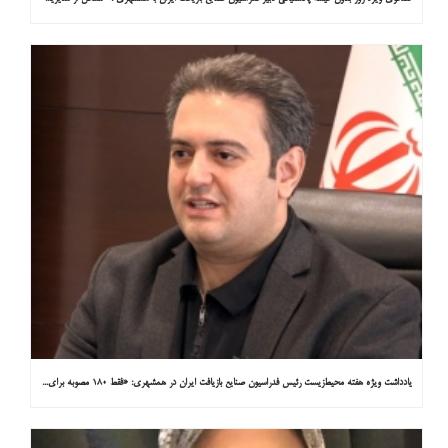
یادداشت ویژه هفته محیط‌زیست رئیس فدراسیون صنایع بازیافت ایران در همشهری: «فقط ۱۸۰ مصوبه برای خارج کردن خودروهای فرسوده از خیابان‌ها»