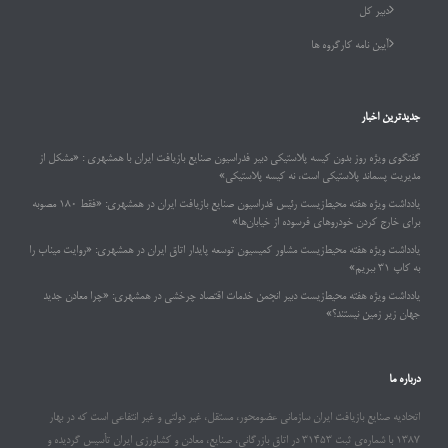
دبیر کل
آیین نامه کارگروه ها
جدیدترین اخبار
گفتگوی ویژه روز بدون کیسه پلاستیکی دبیر فدراسیون صنایع بازیافت ایران با همشهری : «مشکل از
مدیریت پسماند پلاستیکی است، نه کیسه پلاستیکی»
یادداشت ویژه هفته محیط‌زیست رئیس فدراسیون صنایع بازیافت ایران در همشهری: «فقط ۱۸۰ مصوبه
برای خارج کردن خودروهای فرسوده از خیابان‌ها»
یادداشت ویژه هفته محیط‌زیست مشاور کمیسیون توسعه پایدار اتاق ایران در همشهری: «روایت میناب را
به کاپ ۳۱ ببریم»
یادداشت ویژه هفته محیط‌زیست دبیر انجمن خدمات اقتصاد چرخشی در همشهری: «چرا معادن جدید
جهان زیر زمین نیستند؟»
درباره ما
اتحادیه صنایع بازیافت ایران سازمانی عضومحور، مستقل، غیر دولتی و غیر انتفاعی است که در بهار
۱۳۸۷ با شماره‌ی ثبت ۳۱۴۵۳ در اتاق بازرگانی، صنایع، معادن و کشاورزی ایران تأسیس گردیده و