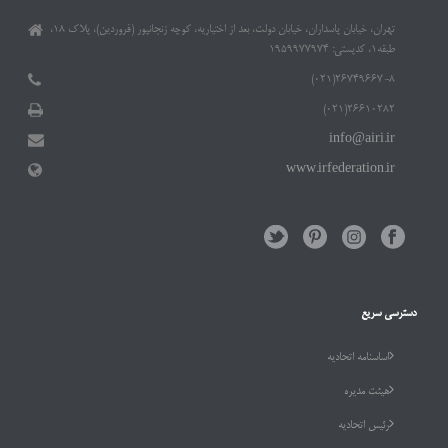
تهران، خیابان پاسداران، خیابان دولت، بعد از اختیاریه، کوچه زنجانپور (فروردین)، پلاک ۱۸،
طبقه۱، کدپستی: ۱۹۵۹۹۷۷۹۷۴
۲۶۷۴۹۶۶۷-۸(۰۲۱)
۲۶۶۱۰۲۸۲(۰۲۱)
info@airi.ir
www.irfederation.ir
دسترسی سریع
اساسنامه اتحادیه
هیئت مدیره
رئیس اتحادیه