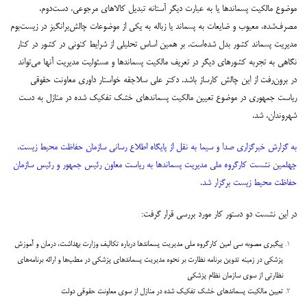
موضوع مالکیت پسماندها یا به عبارت دیگر آستانه تبدیل کالاهای مرجوعی، دست‌دوم،
مصرف‌شده، معیوب و ضایعات به پسماند یا زباله به یکی از موضوعات چالش‌برانگیز در زیست‌بوم
مدیریت پسماند کشور بدل شده‌است. بر همین اساس تحلیلی از شرایط کنونی در کشور در کنار
نگاهی به تجربه کشورهای دیگر در تعریف مالکیت پسماندها و مسئولیت مدیریت آنها می‌تواند
در برون‌رفت از این چالش کارساز باشد. دکتر علی سلاجقه خواستار داوری معاونت حقوقی
ریاست جمهوری در موضوع تعیین مالکیت پسماندهای خشک تفکیک شده در منازل به دست
شهروندان، شد.
به گزارش خبرگزاری صدا و سیما به نقل از پایگاه اطلاع رسانی سازمان حفاظت محیط زیست،
چهلمین نشست کارگروه ملی مدیریت پسماندها به ریاست معاون رئیس جمهور و رئیس سازمان
حفاظت محیط زیست برگزار شد.
در این نشست دو دستور کار مورد بررسی قرار گرفت:
پیگیری مصوبه سی امین کارگروه ملی مدیریت پسماند‌ها درباره تکالیف وزارت بهداشت، درمان و آموزش
پزشکی در زمینه تدوین برنامه نظارت بر نحوه مدیریت پسماند‌های پزشکی در مطب‌ها و ارائه برنامه‌های
نظارتی از سوی سازمان نظام پزشکی
تعیین مالکیت پسماند‌های خشک تفکیک شده در منازل از سوی معاونت حقوقی دولت