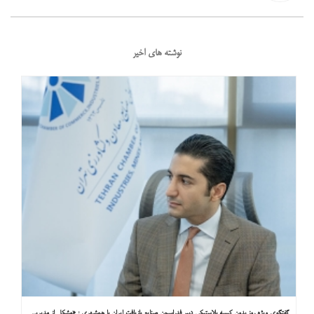
نوشته های اخیر
گفتگوی ویژه روز بدون کیسه پلاستیکی دبیر فدراسیون صنایع بازیافت ایران با همشهری : «مشکل از مدیریت پسماند پلاستیکی است، نه کیسه پلاستیکی»