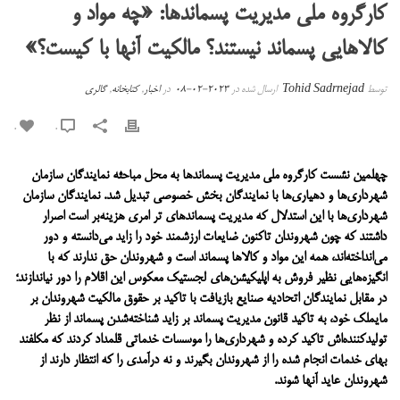
کارگروه ملی مدیریت پسماندها: «چه مواد و
کالاهایی پسماند نیستند؟ مالکیت آنها با کیست؟»
توسط
Tohid Sadrnejad
ارسال شده در
2023-02-08
در
اخبار
,
کتابخانه
,
گالری
0
0
چهلمین نشست کارگروه ملی مدیریت پسماندها به محل مباحثه نمایندگان سازمان
شهرداری‌ها و دهیاری‌ها با نمایندگان بخش خصوصی تبدیل شد. نمایندگان سازمان
شهرداری‌ها با این استدلال که مدیریت پسماندهای تر امری هزینه‌بر است اصرار
داشتند که چون شهروندان تاکنون ضایعات ارزشمند خود را زاید می‌دانسته و دور
می‌انداخته‌اند، همه این مواد و کالاها پسماند است و شهروندان حق ندارند که با
انگیزه‌هایی نظیر فروش به اپلیکیشن‌های لجستیک معکوس این اقلام را دور نیاندازند؛
در مقابل نمایندگان اتحادیه صنایع بازیافت با تاکید بر حقوق مالکیت شهروندان بر
مایملک خود، به تاکید قانون مدیریت پسماند بر زاید شناخته‌شدن پسماند از نظر
تولید‌کننده‌اش تاکید کرده و شهرداری‌ها را موسسات خدماتی قلمداد کردند که مکلفند
بهای خدمات انجام شده را از شهروندان بگیرند و نه درآمدی را که انتظار دارند از
شهروندان عاید آنها شوند.