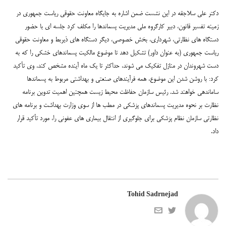
دکتر علی سلاجقه در این نشست ضمن اشاره به جایگاه معاونت حقوقی ریاست جمهوری در
زمینه تفسیر قانون، دبیر کارگروه ملی مدیریت پسماندها را مکلف کرد جلسه ای با حضور
دستگاه های نظارتی، شهرداری، بخش خصوصی، دیگر دستگاه های ذیربط و معاونت حقوقی
ریاست جمهوری (به عنوان داور) تشکیل دهد تا موضوع مالکیت پسماندهای خشکی را که به
دست شهروندان در منازل تفکیک می شوند، حداکثر تا یک ماه آینده مشخص کند.
وی تأکید
کرد: با روشن شدن این موضوع، همه فرآیندهای صنعتی و بهداشتی مربوط به پسماندها
ساماندهی خواهند شد.
رئیس سازمان حفاظت محیط زیست همچنین اهمیت تدوین برنامه
نظارت بر نحوه مدیریت پسماندهای پزشکی در مطب ها از سوی وزارت بهداشت و برنامه های
نظارتی سازمان نظام پزشکی برای جلوگیری از انتقال بیماری های عفونی را، مورد تأکید قرار
داد.
Tohid Sadrnejad