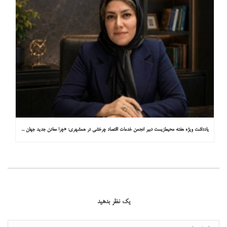
یادداشت ویژه هفته محیط‌زیست دبیر انجمن خدمات اقتصاد چرخشی در همشهری: «چرا معادن جدید جهان زیر زمین نیستند؟»
یک نظر بدهید