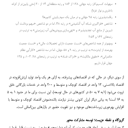
سهولت کسب‌و‌کار: رتبه جهانی ۱۲۸ از ۱۸۶ و رتبه منطقه‌ای ۱۴ از ۲۰ (حتی پایین‌تر از کرانه
باختری و نوار غزه!)
رقابت‌پذیری: رتبه ۹۵ جهانی و در میان یک سوم پایینی کشورها!
شاخص «فراگیری شبکه آب آشامیدنی» در رتبه ۴۸، اما در دو شاخص «سهم برداشت آب
شیرین از منابع آب تجدیدپذیر»، و «تهی‌سازی ورودی‌های آب زیرزمینی» به ترتیب در
رتبه‌های ۱۶۲ و ۱۵۴!
ومهم‌تر از همه شاخص‌های «نسبت جمعیت دارای تحصیلات عالی» و «نسبت جمعیت
بهره‌مند از اینترنت» به ترتیب در رتبه ۹ و ۵۸ جهان، اما در سه شاخص «کارآیی نظام
حکمرانی»، «حقوق مالکیت»، و «ادراک فساد» به ترتیب در رتبه‌های ۹۸، ۱۰۳، و ۱۳۵
جهان قرار داریم.
از سوی دیگر، در حالی که در اقتصادهای پیشرفته، به ازای هر یک واحد تولید ارزش‌افزوده در
اقتصاد بالادستی، ۱۲ واحد در اقتصاد کوچک و متوسط و ۲۰۰ واحد در خدمات بازرگانی خلق
ثروت می‌شود (۱به ۷ به ۵۰ در کشورهای در حال توسعه)، این نسبت برای ما در حدود ۱ به ۵
به ۱۶ است! به بیانی دیگر ایران کنونی بیشتر نیازمند بالنده‌نمودن اقتصاد کوچک و متوسط با
افزایش بهره‌وری زیرساخت‌های موجود و نیز تقویت حضور در بازارهای بین‌المللی است.
گریزگاه و نقطه عزیمت؛ توسعه مشارکت محور
گرچه ایران در برخی ابعاد «توسعه متمرکز آمرانه دولت‌محور» وضعیتی به نسبت قابل قبول‌تر