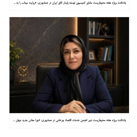
یادداشت ویژه هفته محیط‌زیست مشاور کمیسیون توسعه پایدار اتاق ایران در همشهری: «روایت میناب را به کاپ ۳۱ ببریم»
یادداشت ویژه هفته محیط‌زیست دبیر انجمن خدمات اقتصاد چرخشی در همشهری: «چرا معادن جدید جهان زیر زمین نیستند؟»