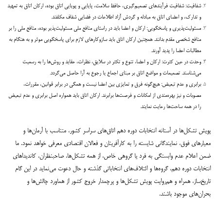
شفافیت: شفافیت فرآیندهای تصمیم‌گیری، حافظ سلامت، پایایی و پویایی اتاق بوده،
ارکان اتاق به تمهید
و تدارک، و اعضای اتاق به مبادله و گردش آزاد اطلاعات در
فضایی شفاف مکلفند.
مسئولیت‌پذیری و پاسخگویی: ارکان و اعضا باید در راستای منافع ملی مسئولیت‌پذیر بوده، منافع ملی را بر
منافع شخصی مقدم بدانند. همچنین ارکان اتاق باید سازوکارهای لازم برای پاسخگویی موثر و به هنگام به
مطالبات اعضا را پدید آورند.
وحدت در عین کثرت: ارکان و اعضا، تنوع و تکثر در سلایق، نظرات، عقاید و روش‌ها را به رسمیت
می‌شناسند. تصمیمات و مواضع اتاق بر مبنای اجماع یا رجوع به آرا حاصل می‌گردد.
برابری و عدم تبعیض: هیچ‌گونه فرق و تمایزی بین اعضا نیست و همگی در برابر قوانین، مقررات،
مصوبات و نیز بهره‌مندی از امکانات و فرصت‌ها برابرند. ارکان اتاق باید همواره اصل برابری و عدم تبعیض
را در همه ساحت‌ها رعایت نمایند.
پویش تشکل‌ها در آستانه انتخابات دوره دهم اتاق‌های سراسر کشور، متناسب با آرمان‌ها و
معیارهای فوق، نمایندگانی شایسته‌ را به کارآفرینان و فعالان اقتصادی معرفی خواهد نمود. ما
ضمن اعلام عدم وابستگی به فرد یا گروهی خاص، از همه تشکل‌ها، صاحبنظران، کاندیداهای
انتخابات دوره دهم، گروه‌ها و ائتلاف‌های انتخاباتی گذشته و حال دعوت می‌نماید در این گام
تاریخ‌ساز، همراه و هم‌روایت پویش تشکل‌ها و پرچمدار خروج کشور از هماورد چالش‌ها و
بحران‌های موجود باشند.