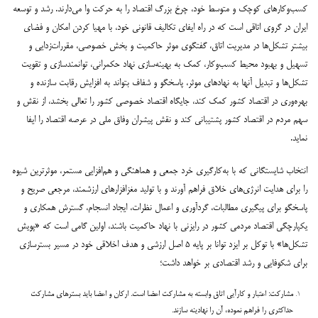
کسب‌و‌کارهای کوچک و متوسط خود، چرخ بزرگ اقتصاد را به حرکت وا می‌دارند. رشد و توسعه
ایران در گروی اتاقی است که در راه ایفای تکالیف قانونی خود، با مهیا کردن امکان و فضای
بیشتر تشکل‌ها در مدیریت اتاق، گفتگوی موثر حاکمیت و بخش خصوصی، مقررات‌زدایی و
تسهیل و بهبود محیط کسب‌و‌کار، کمک به بهینه‌سازی نهاد حکمرانی، توانمندسازی و تقویت
تشکل‌ها و تبدیل آنها به نهادهای موثر، پاسخگو و شفاف بتواند به افزایش رقابت سازنده و
بهره‌وری در اقتصاد کشور کمک کند، جایگاه اقتصاد خصوصی کشور را تعالی بخشد، از نقش و
سهم مردم در اقتصاد کشور پشتیبانی کند و نقش پیشران وفاق ملی در عرصه اقتصاد را ایفا
نماید.
انتخاب شایستگانی که با به‌کارگیری خرد جمعی و هماهنگی و هم‌افزایی مستمر، موثرترین شیوه
را برای هدایت انرژی‌های خلاق فراهم آورند و با تولید مغزافزارهای ارزشمند، مرجعی صریح و
پاسخگو برای پیگیری مطالبات، گردآوری و اعمال نظرات، ایجاد انسجام، گسترش همکاری و
یکپارچگی اقتصاد مردمی کشور در رایزنی با نهاد حاکمیت باشند، اولین گامی است که «پویش
تشکل‌ها» با توکل بر ایزد توانا بر پایه ۵ اصل ارزشی و هدف اخلاقی خود در مسیر بسترسازی
برای شکوفایی و رشد اقتصادی بر خواهد داشت؛
مشارکت: اعتبار و کارآیی اتاق وابسته به مشارکت اعضا است. ارکان و اعضا باید
بسترهای مشارکت
حداکثری را فراهم نموده، آن را نهادینه سازند.