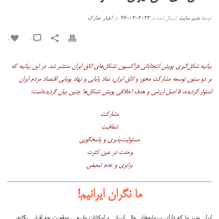
توسط
مدیر سایت
ارسال شده در
2023-02-26
در
اخبار
,
مدارک
0
0
بیانیه شکل‌گیری پویش انتخاباتی فراکسیون تشکل‌های اتاق ایران منتشر شد. در این بیانیه که
بر دو ستون توسعه مشارکت محور و اتاق ایران، نماد پایایی و نهاد پویایی اقتصاد مردم ایران
استوار گردیده، ۵ اصل ارزشی و هدف اخلاقی پویش تشکل‌ها چنین بیان گردیده‌است:
مشارکت
شفافیت
مسئولیت‌پذیری و پاسخگویی
وحدت در عین کثرت
برابری و عدم تبعیض
ما نگران ایرانیم!
ایران عزیز ما که دارای سرمایه‌های عالی انسانی و امکانات طبیعی، موقعیت جغرافیایی یگانه،