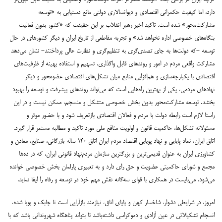
دارد، اما کیفیت حکمرانی اقتصادی و دیوانسالاری دولتی مانع دستیابی به «توسعه
مشارکت‌محور» شده است. تاکید اخیر رهبر انقلاب بر این حقیقت که «کشور بدون فعالیت
بنگاه‌های خصوصی اداره نخواهد شد» و تجربه مقاطعی از تاریخ ایران و دیگر کشورهای در حال
توسعه -که دولت‌ها به جای تصدی‌گری به تنظیم‌گری و نظارت عالی پرداختند- نشان می‌دهد
مشارکت واقعی مردم در امور و روندهای قابل واگذاری، تسهیم و استفاده بهینه از ظرفیت‌های
اقتصادی با یکپارچه‌سازی و هم‌افزایی منابع میان تشکل‌های اقتصادی عضومحور و دیگر
نهادهای مردمی، یکی از بهترین راه‌هایی است که می‌تواند روندهای پیشرفت و توسعه را بهبود
بخشد. توسعه مشارکت‌محور بدون بخش خصوصی متشکل و منسجم، ممکن نیست و در این
راستا لازم است رابطه دولت با مردم و فعالان اقتصادی بازتعریف شود و با حضور موثر و
مسئولانه تشکل‌ها، حاکمیت قانون و اولویت منافع ملی مورد تاکید و مطالبه مستمر قرار گیرد.
اتاق ایران، نماد پایایی و نهاد پویایی اقتصاد مردم ایران اتاق ۱۴۰ ساله بازرگانی، صنایع، معادن و
کشاورزی ایران به عنوان قدیمی‌ترین و بزرگترین سازمان مردم‌نهاد قانونی ایران، که در ده‌ها
مجمع و شورای حاکمیتی عضویت و حق رای دارد و به تعبیری پارلمان بخش خصوصی خوانده
می‌شود، می‌بایست در همکاری با قوای سه‌گانه نقش مهم خود در توسعه و رفاه را ایفا نماید.
امروز، در شرایطی دشوار، شاخسار کهن و پایای اتاق، نیازمند بازآرایی است تا چابک و پویا شده،
انسجام تشکیلاتی در عین آزادی و دموکراسی داشته‌باشد تا بتواند پناهگاه شهروندانی باشد که با