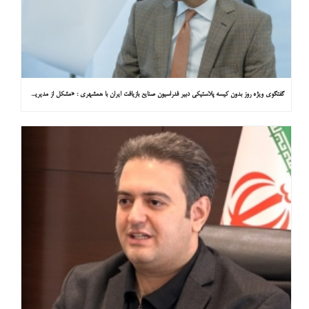
گفتگوی ویژه روز بدون کیسه پلاستیکی دبیر فدراسیون صنایع بازیافت ایران با همشهری : «مشکل از مدیریت پسماند پلاستیکی است، نه کیسه پلاستیکی»