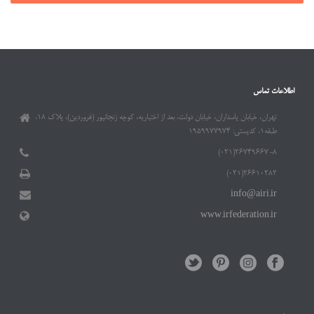
اطلاعات تماس
تهران، خیابان پاسداران، خیابان دولت، بعد از اختیاریه، کوچه زنجانپور (فروردین)، پلاک ۱۸،
طبقه۱، کدپستی: ۱۹۵۹۹۷۷۹۷۴
۲۶۷۴۹۶۶۷-۸(۰۲۱)
۲۶۶۱۰۲۸۲(۰۲۱)
info@airi.ir
www.irfederation.ir