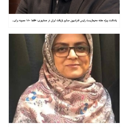
یادداشت ویژه هفته محیط‌زیست رئیس فدراسیون صنایع بازیافت ایران در همشهری: «فقط ۱۸۰ مصوبه برای خارج کردن خودروهای فرسوده از خیابان‌ها»