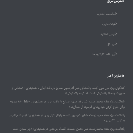
دسترسی سریع
اساسنامه اتحادیه
هیئت مدیره
رئیس اتحادیه
دبیر کل
آیین نامه کارگروه ها
جدیدترین اخبار
گفتگوی ویژه روز بدون کیسه پلاستیکی دبیر فدراسیون صنایع بازیافت ایران با همشهری : «مشکل از
مدیریت پسماند پلاستیکی است، نه کیسه پلاستیکی»
یادداشت ویژه هفته محیط‌زیست رئیس فدراسیون صنایع بازیافت ایران در همشهری: «فقط ۱۸۰ مصوبه
برای خارج کردن خودروهای فرسوده از خیابان‌ها»
یادداشت ویژه هفته محیط‌زیست مشاور کمیسیون توسعه پایدار اتاق ایران در همشهری: «روایت میناب را
به کاپ ۳۱ ببریم»
یادداشت ویژه هفته محیط‌زیست دبیر انجمن خدمات اقتصاد چرخشی در همشهری: «چرا معادن جدید