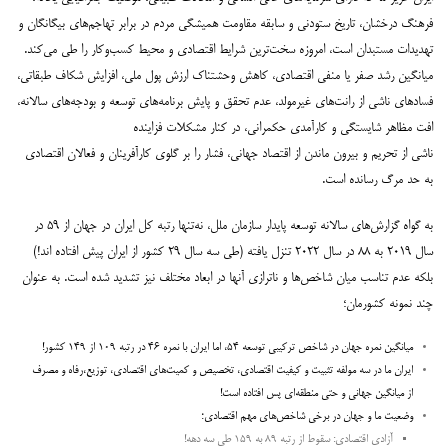
فرهنگ درخشان، تاریخ ستودنی و سابقه مقاومت همیشگی مردم در برابر تهاجم‌های بیگانگان و
تهدیدات مستبدان است، امروزه سخت‌ترین شرایط اقتصادی و محیط کسب‌و‌کار را طی می‌کند.
میانگین رشد صفر یا منفی اقتصادی، کاهش وحشتناک ارزش پول ملی، افزایش شکاف طبقاتی،
فسادهای ناشی از رانت‌های غیرمولد، عدم تحقق و پایش برنامه‌های توسعه‌ و بودجه‌های سالانه،
افت مظاهر شایستگی و کارآمدی حکمرانی، در کنار مشکلات فزاینده
ناشی از تحریم و بیرون ماندن از اقتصاد جهانی، فشار را بر گلوی کارآفرینان و فعالان اقتصادی
به حد مرگ رسانده است.
به گواه گزارش‌های سالانه توسعه‌ پایدار سازمان ملل، نه‌تنها رتبه کل ایران در جهان از ۵۹ در
سال ۲۰۱۹ به ۸۸ در سال ۲۰۲۲ تنزل یافته (طی سه سال ۲۹ کشور از ایران پیش افتاده اند!)
بلکه عدم تناسب میان شاخص‌ها و ناترازی آنها در ابعاد مختلف نیز تشدید شده است. به عنوان
چند نمونه کشورمان؛
میانگین نمره جهان در شاخص ترکیبی توسعه ۵۴، اما ایران با نمره ۴۶ در رتبه ۱۰۹ از ۱۴۹ کشور!
ایران ما در سه مولفه تثبیت و کیفیت اقتصادی، تخصیص و کمیت‌های اقتصادی، توزیع،رفاه و مصرف
از میانگین
جهانی و حتی منطقه‌ای پس افتاده است!
وضعیت ما و جهان در برخی شاخص‌های مهم اقتصادی؛
آزادی اقتصادی: سقوط از رتبه ۸۹ به ۱۵۹ طی سه دهه!