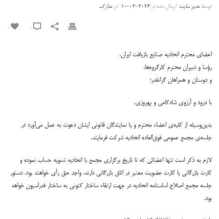
توسط
مدیر سایت
ارسال شده در
2026-02-10
در
مدارک
0
0
اعضای محترم اتحادیه صنایع بازیافت ایران،
رؤسا و دبیران محترم کارگروه‌ها،
و دوستان و همراهان گرانق
در؛
با درود و آرزوی شادکامی و بهروزی،
بدین‌وسیله از کلیه‌ی اعضاء محترم و یا نمایندگان قانونی ایشان دعوت به عمل می‌آورد در
جلسه‌ی مجمع عمومی فوق‌العاده اتحادیه شرکت فرمایند.
لازم به ذکر است تنها اعضائی که تا تاریخ برگزاری مجمع با اتحادیه تسویه حساب نموده و
کارت بازرگانی یا کارت عضویت معتبر در اتاق بازرگانی دارند، واجد حق رأی خواهند بود. دستور
جلسه مجمع اصلاح اساسنامه اتحادیه در جهت ارتقاء ساختار کنونی به ساختار فدراسیون خواهد
بود.