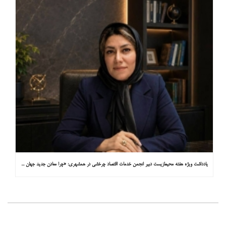
یادداشت ویژه هفته محیط‌زیست دبیر انجمن خدمات اقتصاد چرخشی در همشهری: «چرا معادن جدید جهان زیر زمین نیستند؟»