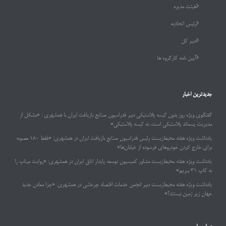
هیئت مدیره
رئیس اتحادیه
دبیر کل
آیین نامه کارگروه ها
جدیدترین اخبار
گفتگوی ویژه روز بدون کیسه پلاستیکی دبیر فدراسیون صنایع بازیافت ایران با همشهری : «مشکل از
مدیریت پسماند پلاستیکی است، نه کیسه پلاستیکی»
یادداشت ویژه هفته محیط‌زیست رئیس فدراسیون صنایع بازیافت ایران در همشهری: «فقط ۱۸۰ مصوبه
برای خارج کردن خودروهای فرسوده از خیابان‌ها»
یادداشت ویژه هفته محیط‌زیست مشاور کمیسیون توسعه پایدار اتاق ایران در همشهری: «روایت میناب را
به کاپ ۳۱ ببریم»
یادداشت ویژه هفته محیط‌زیست دبیر انجمن خدمات اقتصاد چرخشی در همشهری: «چرا معادن جدید
جهان زیر زمین نیستند؟»