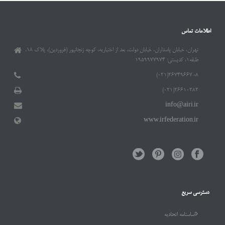
اطلاعات تماس
تهران، خیابان پاسداران، خیابان دولت، بعد از اختیاریه، کوچه زنجانپور (فروردین)، پلاک ۱۸،
طبقه۱، کدپستی: ۱۹۵۹۹۷۷۹۷۴
۲۶۷۴۹۶۶۷-۸(۰۲۱)
۲۶۶۱۰۲۸۲(۰۲۱)
info@airi.ir
www.irfederation.ir
دسترسی سریع
اساسنامه اتحادیه