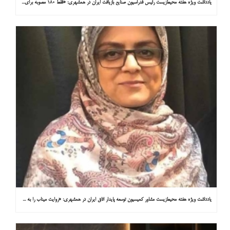
یادداشت ویژه هفته محیط‌زیست رئیس فدراسیون صنایع بازیافت ایران در همشهری: «فقط ۱۸۰ مصوبه برای خارج کردن خودروهای فرسوده از خیابان‌ها»
یادداشت ویژه هفته محیط‌زیست مشاور کمیسیون توسعه پایدار اتاق ایران در همشهری: «روایت میناب را به کاپ ۳۱ ببریم»