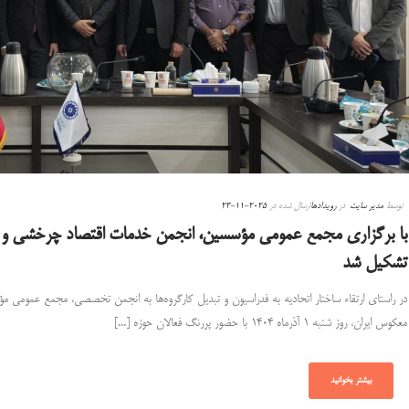
توسط
مدیر سایت
در
رویدادها
ارسال شده در
2025-11-23
با برگزاری مجمع عمومی مؤسسین، انجمن خدمات اقتصاد چرخشی و
تشکیل شد
در راستای ارتقاء ساختار اتحادیه به فدراسیون و تبدیل کارگروه‌ها به انجمن تخصصی، مجمع عمو
معکوس ایران، روز شنبه ۱ آذرماه ۱۴۰۴ با حضور پررنگ فعالان حوزه [...]
بیشتر بخوانید