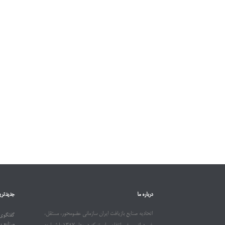
درباره ما
جدیدتری
اتحادیه صنایع بازیافت ایران سازمانی عضومحور، مستقل،
گفتگوی 
صنایع ب