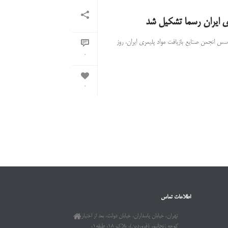
ی ایران رسما تشکیل شد
سس انجمن صنایع بازیافت مواد پلیمری ایران، روز
0
0
اطلاعات تماس
تهران، خیابان پاسداران، خیابان دولت، بعد از اختیاریه،
کوچه زنجانپور (فروردین)، پلاک ۱۸، طبقه۱،