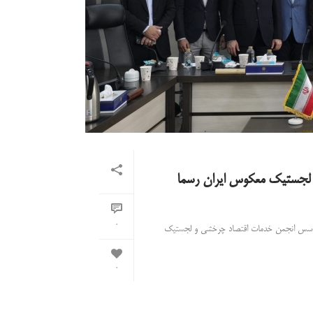
 لجستیک معکوس ایران رسما
0
می مؤسس انجمن خدمات اقتصاد چرخشی و لجستیک
0