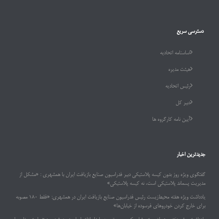
دسترسی سریع
اساسنامه اتحادیه
هیئت مدیره
رئیس اتحادیه
دبیر کل
آیین نامه کارگروه ها
جدیدترین اخبار
گفتگوی ویژه روز بدون کیسه پلاستیکی دبیر فدراسیون صنایع بازیافت ایران با همشهری : «مشکل از
مدیریت پسماند پلاستیکی است، نه کیسه پلاستیکی»
یادداشت ویژه هفته محیط‌زیست رئیس فدراسیون صنایع بازیافت ایران در همشهری: «فقط ۱۸۰ مصوبه
برای خارج کردن خودروهای فرسوده از خیابان‌ها»