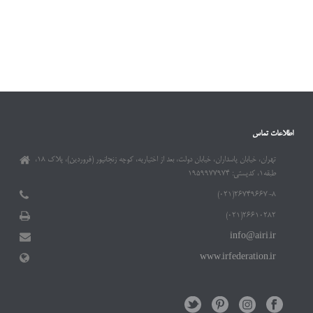
اطلاعات تماس
تهران، خیابان پاسداران، خیابان دولت، بعد از اختیاریه، کوچه زنجانپور (فروردین)، پلاک ۱۸،
طبقه۱، کدپستی: ۱۹۵۹۹۷۷۹۷۴
۲۶۷۴۹۶۶۷-۸(۰۲۱)
۲۶۶۱۰۲۸۲(۰۲۱)
info@airi.ir
www.irfederation.ir