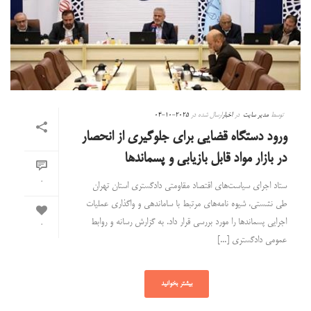
توسط
مدیر سایت
در
اخبار
ارسال شده در
2025-10-04
ورود دستگاه قضایی برای جلوگیری از انحصار
در بازار مواد قابل بازیابی و پسماندها
0
ستاد اجرای سیاست‌های اقتصاد مقاومتی دادگستری استان تهران
طی نشستی، شیوه نامه‌های مرتبط با ساماندهی و واگذاری عملیات
اجرایی پسماندها را مورد بررسی قرار داد. به گزارش رسانه و روابط
0
عمومی دادگستری [...]
بیشتر بخوانید