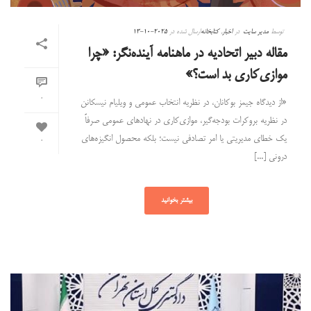
توسط
مدیر سایت
در
اخبار
,
کتابخانه
ارسال شده در
2025-10-13
مقاله دبیر اتحادیه در ماهنامه آینده‌نگر: «چرا
موازی‌کاری بد است؟»
0
«از دیدگاه جیمز بوکانان، در نظریه انتخاب عمومی و ویلیام نیسکانن
در نظریه بروکرات بودجه‌گیر، موازی‌کاری در نهادهای عمومی صرفاً
یک خطای مدیریتی یا امر تصادفی نیست؛ بلکه محصول انگیزه‌های
0
درونی [...]
بیشتر بخوانید