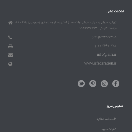
اطلاعات تماس
تهران، خیابان پاسداران، خیابان دولت، بعد از اختیاریه، کوچه زنجانپور (فروردین)، پلاک ۱۸،
طبقه۱، کدپستی: ۱۹۵۹۹۷۷۹۷۴
۲۶۷۴۹۶۶۷-۸(۰۲۱)
۲۶۶۱۰۲۸۲(۰۲۱)
info@airi.ir
www.irfederation.ir
دسترسی سریع
اساسنامه اتحادیه
هیئت مدیره