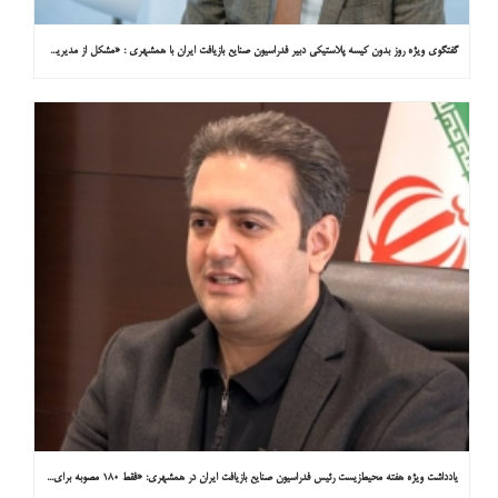
گفتگوی ویژه روز بدون کیسه پلاستیکی دبیر فدراسیون صنایع بازیافت ایران با همشهری : «مشکل از مدیریت پسماند پلاستیکی است، نه کیسه پلاستیکی»
یادداشت ویژه هفته محیط‌زیست رئیس فدراسیون صنایع بازیافت ایران در همشهری: «فقط ۱۸۰ مصوبه برای خارج کردن خودروهای فرسوده از خیابان‌ها»