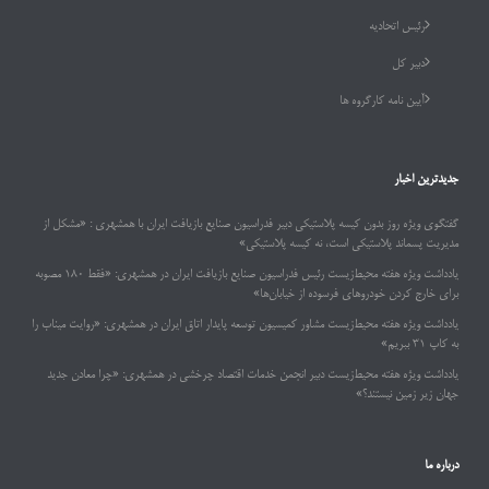
رئیس اتحادیه
دبیر کل
آیین نامه کارگروه ها
جدیدترین اخبار
گفتگوی ویژه روز بدون کیسه پلاستیکی دبیر فدراسیون صنایع بازیافت ایران با همشهری : «مشکل از
مدیریت پسماند پلاستیکی است، نه کیسه پلاستیکی»
یادداشت ویژه هفته محیط‌زیست رئیس فدراسیون صنایع بازیافت ایران در همشهری: «فقط ۱۸۰ مصوبه
برای خارج کردن خودروهای فرسوده از خیابان‌ها»
یادداشت ویژه هفته محیط‌زیست مشاور کمیسیون توسعه پایدار اتاق ایران در همشهری: «روایت میناب را
به کاپ ۳۱ ببریم»
یادداشت ویژه هفته محیط‌زیست دبیر انجمن خدمات اقتصاد چرخشی در همشهری: «چرا معادن جدید
جهان زیر زمین نیستند؟»
درباره ما