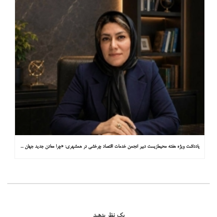
یادداشت ویژه هفته محیط‌زیست دبیر انجمن خدمات اقتصاد چرخشی در همشهری: «چرا معادن جدید جهان زیر زمین نیستند؟»
یک نظر بدهید