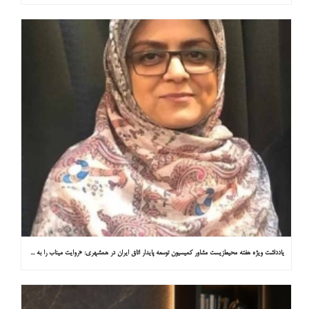
یادداشت ویژه هفته محیط‌زیست مشاور کمیسیون توسعه پایدار اتاق ایران در همشهری: «روایت میناب را به کاپ ۳۱ ببریم»