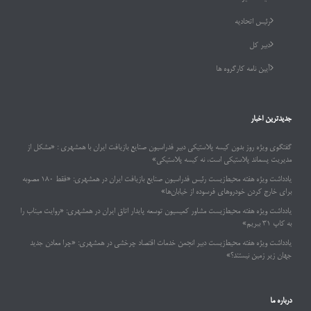
رئیس اتحادیه
دبیر کل
آیین نامه کارگروه ها
جدیدترین اخبار
گفتگوی ویژه روز بدون کیسه پلاستیکی دبیر فدراسیون صنایع بازیافت ایران با همشهری : «مشکل از
مدیریت پسماند پلاستیکی است، نه کیسه پلاستیکی»
یادداشت ویژه هفته محیط‌زیست رئیس فدراسیون صنایع بازیافت ایران در همشهری: «فقط ۱۸۰ مصوبه
برای خارج کردن خودروهای فرسوده از خیابان‌ها»
یادداشت ویژه هفته محیط‌زیست مشاور کمیسیون توسعه پایدار اتاق ایران در همشهری: «روایت میناب را
به کاپ ۳۱ ببریم»
یادداشت ویژه هفته محیط‌زیست دبیر انجمن خدمات اقتصاد چرخشی در همشهری: «چرا معادن جدید
جهان زیر زمین نیستند؟»
درباره ما