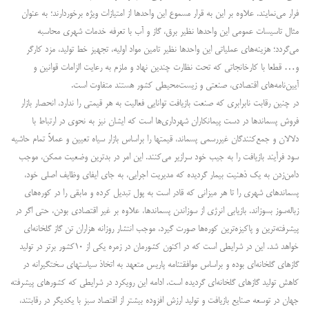
فرار می‌نمایند. علاوه بر این به قرار مسموع این واحدها از امتیازات ویژه برخوردارند؛ به عنوان
مثال تاسیسات عمومی این واحدها نظیر برق، گاز و آب با تعرفه خدمات شهری محاسبه
می‌گردد؛ هزینه‌های عملیاتی این واحدها نظیر تامین مواد اولیه، تجهیز خط تولید، مزد کارگر
و… قطعا با کارخانجاتی که تحت نظارت چندین نهاد و ملزم به رعایت الزامات قوانین و
آیین‌نامه‌های اقتصادی، صنعتی و زیست‌محیطی کشور هستند متفاوت است.
در چنین رقابت نابرابری که صنعت بازیافت توانایی فعالیت به هر قیمتی را ندارد،‌ انحصار بازار
فروش پسماندها در دست پیمانکاران شهرداری‌ها است که ایشان نیز به نحوی در ارتباط با
دلالان و جمع‌کنندگان غیررسمی پسماند، قیمتها را براساس بازار سیاه تعیین و عملاً تمام حاشیه
سود فرآیند بازیافت را به جیب خود سرازیر می‌کنند. این امر در بدترین وضعیت ممکن،‌ موجب
دامن‌زدن به یک ذهنیت بیمار گردیده که مدیریت اجرایی، به جای ایفای وظایف اصلی خود،
پسماندهای شهری را تا هر میزانی که قادر است به پول تبدیل کرده و مابقی را در کوره‌های
زباله‌سوز بسوزاند. بازیابی انرژی از سوزاندن پسماندها، علاوه بر غیر اقتصادی بودن، حتی اگر در
پیشرفته‌ترین و پاکیزه‌ترین کوره‌ها صورت گیرد، موجب انتشار روزانه هزاران تن گاز گلخانه‌ای
خواهد شد. این در شرایطی است که در اکنون کشورمان در زمره یکی از ۱۰کشور برتر در تولید
گازهای گلخانه‌ای بوده و بر‌اساس موافقتنامه پاریس متعهد به اتخاذ سیاستهای سختگیرانه در
کاهش تولید گازهای گلخانه‌ای گردیده است. ادامه این رویکرد در شرایطی که کشورهای پیشرفته
جهان در توسعه صنایع بازیافت و تولید ارزش افزوده بیشتر از اقتصاد سبز با یکدیگر در رقابتند،