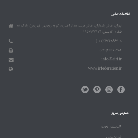
اطلاعات تماس
تهران، خیابان پاسداران، خیابان دولت، بعد از اختیاریه، کوچه زنجانپور (فروردین)، پلاک ۱۸،
طبقه۱، کدپستی: ۱۹۵۹۹۷۷۹۷۴
۲۶۷۴۹۶۶۷-۸(۰۲۱)
۲۶۶۱۰۲۸۲(۰۲۱)
info@airi.ir
www.irfederation.ir
دسترسی سریع
اساسنامه اتحادیه
هیئت مدیره