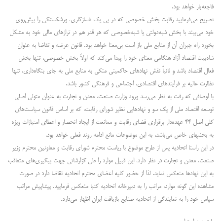
فاجعه‌بار خواهد بود.
تصریح می‌فرمایید رقابت بخش خصوصی که در پی یک ناسازگاری، ورشکستگی را پیش‌روی
خود می‌بیند با بخش شبه‌دولتی یا شبه‌خصوصی که هر قدر هم در ترازهای مالی خود به مشکل
بخورد راه جبران آن از منابع ملی باز است بی‌معنا خواهد بود. قانون عرضه و تقاضا به عنوان
شاه‌بیت اقتصاد آزاد هنگامی معنای خود را پیدا می‌کند که اولاً بخش خصوصی، تنها بخش
فعال اقتصاد باشد و ثانیاً نقش نهادهای حاکمیتی متکی به منابع ملی به جای بنگاه‌داری، تنها
نظارت عالیه بر فرآیندهای اقتصادی، اجتماعی و فرهنگی کشور باشد.
با اوصافی که رفت به نظر می‌رسد ورود وزارت صنعت، معدن و تجارت به عنوان متولی اصلی
توسعه اقتصاد ملی از یک سو و نهادهایی نظیر شورای رقابت، که بر اساس قانون سیاست‌های
کلی اصل ۴۴ عهده‌دار برقراری فضای رقابت و ممانعت از ایجاد انحصار و اعطای امتیازات ویژه
به بخشهای خاص می‌باشد، به این موضوعات مانع ادامه روند فعلی خواهد بود.
در این راستا اتحادیه پس از طرح موضوع با ریاست محترم شورای رقابت و معاونین محترم وزیر
صنعت، معدن و تجارت در نظر دارد، این قبیل موارد را طی گزارشاتی جهت پیگیری‌های متعاقب
به این نهادها منعکس نماید. لذا از حضور کلیه اعضای محترم اتحادیه تقاضا دارد در صورت
مشاهده این گونه موارد، مراتب را به دبیرخانه اتحادیه کتبا منعکس فرمایید. پیشاپیش مراتب
سپاس خود را به نمایندگی از اتحادیه صنایع بازیافت ایران اظهار می‌دارد.