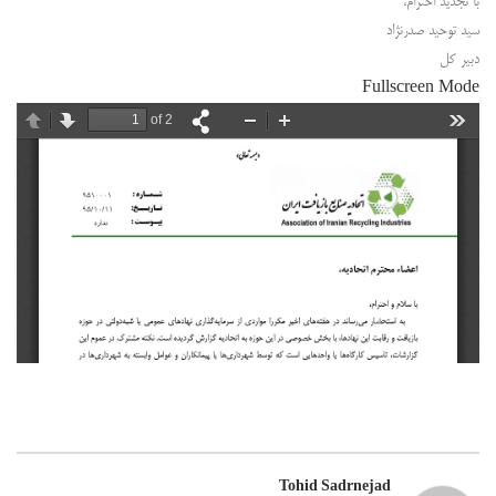
با تجدید احترام،
سید توحید صدرنژاد
دبیر کل
Fullscreen Mode
Tohid Sadrnejad