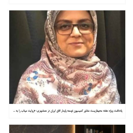
یادداشت ویژه هفته محیط‌زیست مشاور کمیسیون توسعه پایدار اتاق ایران در همشهری: «روایت میناب را به کاپ ۳۱ ببریم»