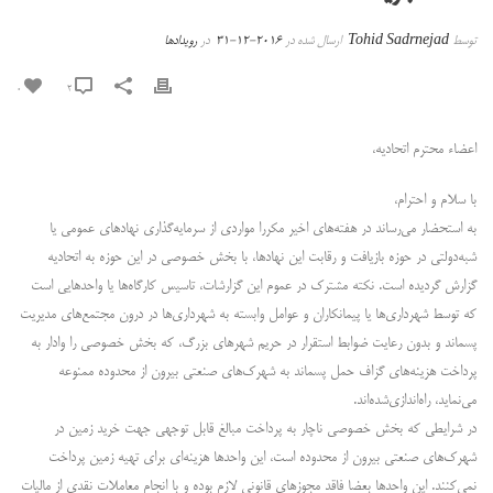
توسط
Tohid Sadrnejad
ارسال شده در
2016-12-31
در
رویدادها
0
2
اعضاء محترم اتحادیه،
با سلام و احترام،
به استحضار می‌رساند در هفته‌های اخیر مکررا مواردی از سرمایه‌گذاری نهادهای عمومی یا
شبه‌دولتی در حوزه بازیافت و رقابت این نهادها، با بخش خصوصی در این حوزه به اتحادیه
گزارش گردیده است. نکته مشترک در عموم این گزارشات، تاسیس کارگاه‌ها یا واحدهایی است
که توسط شهرداری‌ها یا پیمانکاران و عوامل وابسته به شهرداری‌ها در درون مجتمع‌های مدیریت
پسماند و بدون رعایت ضوابط استقرار در حریم شهرهای بزرگ، که بخش خصوصی را وادار به
پرداخت هزینه‌های گزاف حمل پسماند به شهرک‌های صنعتی بیرون از محدوده ممنوعه
می‌نماید، راه‌اندازی‌شده‌اند.
در شرایطی که بخش خصوصی ناچار به پرداخت مبالغ قابل توجهی جهت خرید زمین در
شهرک‌های صنعتی بیرون از محدوده است، این واحدها هزینه‌ای برای تهیه زمین پرداخت
نمی‌کنند. این واحدها بعضا فاقد مجوزهای قانونی لازم بوده و با انجام معاملات نقدی از مالیات