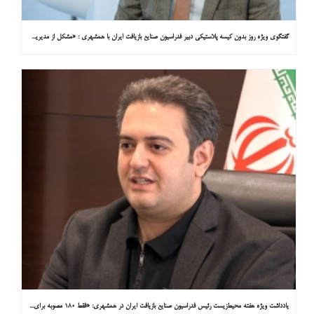
گفتگوی ویژه روز بدون کیسه پلاستیکی دبیر فدراسیون صنایع بازیافت ایران با همشهری : «مشکل از مدیریت پسماند پلاستیکی است، نه کیسه پلاستیکی»
یادداشت ویژه هفته محیط‌زیست رئیس فدراسیون صنایع بازیافت ایران در همشهری: «فقط ۱۸۰ مصوبه برای خارج کردن خودروهای فرسوده از خیابان‌ها»