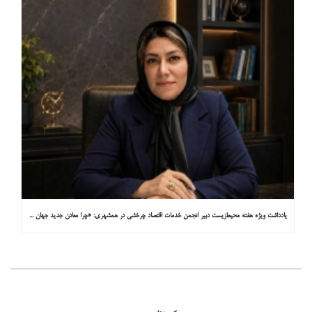
یادداشت ویژه هفته محیط‌زیست دبیر انجمن خدمات اقتصاد چرخشی در همشهری: «چرا معادن جدید جهان زیر زمین نیستند؟»