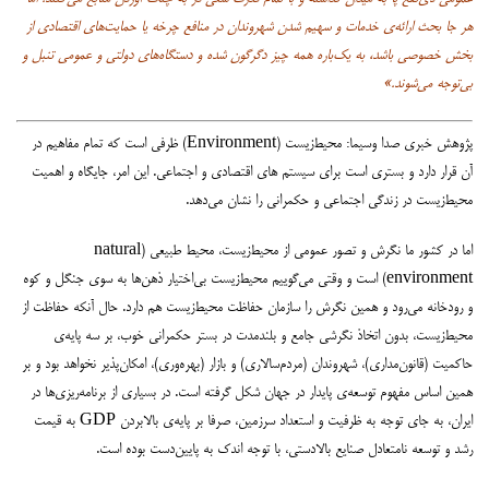
هر جا بحث ارائه‌ی خدمات و سهیم شدن شهروندان در منافع چرخه یا حمایت‌های اقتصادی از
بخش خصوصی باشد، به یک‌باره همه چیز دگرگون شده و دستگاه‌های دولتی و عمومی تنبل و
بی‌توجه می‌شوند.»
پژوهش خبری صدا وسیما: محیط‌زیست (Environment) ظرفی است که تمام مفاهیم در
آن قرار دارد و بستری است برای سیستم های اقتصادی و اجتماعی. این امر، جایگاه و اهمیت
محیط‌زیست در زندگی اجتماعی و حکمرانی را نشان می‌دهد.
اما در کشور ما نگرش و تصور عمومی از محیط‌زیست، محیط ‌طبیعی (natural
environment) است و وقتی می‌گوییم محیط‌زیست بی‌اختیار ذهن‌ها به سوی جنگل و کوه
و رودخانه می‌رود و همین ‌نگرش را سازمان حفاظت محیط‌زیست هم دارد. حال آنکه حفاظت از
محیط‌زیست، بدون اتخاذ نگرشی جامع و بلندمدت در بستر حکمرانی خوب، بر سه پایه‌ی
حاکمیت (قانون‌مداری)، شهروندان (مردم‌سالاری) و بازار (بهره‌وری)، امکان‌پذیر نخواهد بود و بر
همین اساس مفهوم توسعه‌ی پایدار در جهان شکل گرفته ‌است. در بسیاری از برنامه‌ریزی‌ها در
ایران، به جای توجه به ظرفیت و استعداد سرزمین، صرفا بر پایه‌ی بالابردن GDP به قیمت
رشد و توسعه نامتعادل صنایع بالادستی، با توجه اندک به پایین‌دست بوده‌ است.