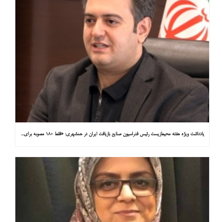
یادداشت ویژه هفته محیط‌زیست رئیس فدراسیون صنایع بازیافت ایران در همشهری: «فقط ۱۸۰ مصوبه برای خارج کردن خودروهای فرسوده از خیابان‌ها»