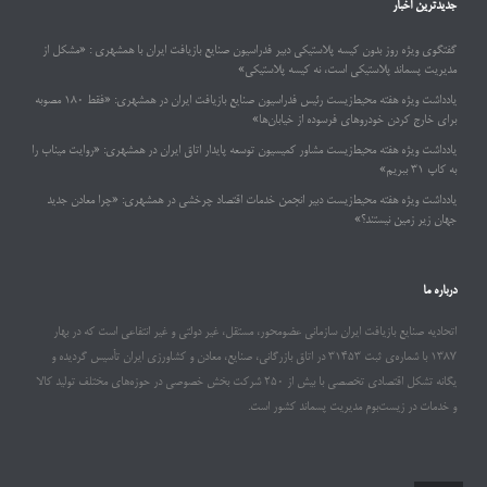
جدیدترین اخبار
گفتگوی ویژه روز بدون کیسه پلاستیکی دبیر فدراسیون صنایع بازیافت ایران با همشهری : «مشکل از
مدیریت پسماند پلاستیکی است، نه کیسه پلاستیکی»
یادداشت ویژه هفته محیط‌زیست رئیس فدراسیون صنایع بازیافت ایران در همشهری: «فقط ۱۸۰ مصوبه
برای خارج کردن خودروهای فرسوده از خیابان‌ها»
یادداشت ویژه هفته محیط‌زیست مشاور کمیسیون توسعه پایدار اتاق ایران در همشهری: «روایت میناب را
به کاپ ۳۱ ببریم»
یادداشت ویژه هفته محیط‌زیست دبیر انجمن خدمات اقتصاد چرخشی در همشهری: «چرا معادن جدید
جهان زیر زمین نیستند؟»
درباره ما
اتحادیه صنایع بازیافت ایران سازمانی عضومحور، مستقل، غیر دولتی و غیر انتفاعی است که در بهار
۱۳۸۷ با شماره‌ی ثبت ۳۱۴۵۳ در اتاق بازرگانی، صنایع، معادن و کشاورزی ایران تأسیس گردیده و
یگانه تشکل اقتصادی تخصصی با بیش از ۲۵۰ شرکت بخش خصوصی در حوزه‌های مختلف تولید کالا
و خدمات در زیست‌بوم مدیریت پسماند کشور است.