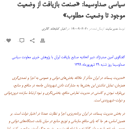
سیاسی صداوسیما: «صنعت بازیافت از وضعیت
موجود تا وضعیت مطلوب»
توسط
مدیر سایت
ارسال شده در
2020-09-19
در
اخبار
,
کتابخانه
,
گالری
0
0
گفتگوی امین صدرنژاد، دبیر اتحادیه صنایع بازیافت ایران با پژوهش خبری معاونت سیاسی
صداوسیما روز شنبه ۲۹ شهریورماه ۱۳۹۹
«مدیریت پسماند در ایران متأثر از علاقه بخش‌های دولتی و عمومی به اجرا و تصدی‌گری
همزمان، تمایل نداشتن این بخش‌ها به مشارکت دادن شهروندان جامعه در منافع و منابع،
بی‌طرف نبودن و کاستی در مدیریت تعارض منافع، بخشی‌نگری و نبود ارتباط سازنده درون‌دولتی
و دولت-‌شهروندی است.
در بخش مدیریت پسماند، در ایران برنامه‌ریزی، اجرا و نظارت عمدتا در اختیار دولت است. بر
همین اساس، هر جا که پای منافع سازمانی و توزیع منابع در میان باشد، دستگاه‌های دولتی و
عمومی ذی‌نفع پا به میدان گذاشته و با تمام قدرت سعی در به چنگ آوردن منابع می‌کنند. اما