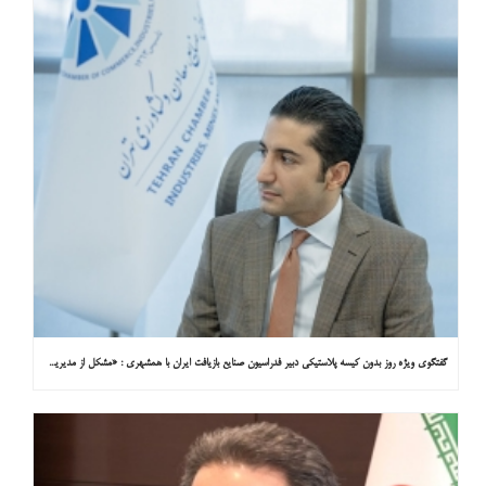
گفتگوی ویژه روز بدون کیسه پلاستیکی دبیر فدراسیون صنایع بازیافت ایران با همشهری : «مشکل از مدیریت پسماند پلاستیکی است، نه کیسه پلاستیکی»