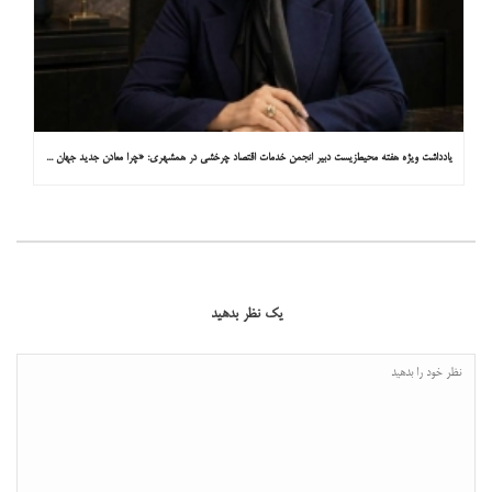
یادداشت ویژه هفته محیط‌زیست دبیر انجمن خدمات اقتصاد چرخشی در همشهری: «چرا معادن جدید جهان زیر زمین نیستند؟»
یک نظر بدهید