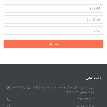
اطلاعات تماس
تهران، خیابان پاسداران، خیابان دولت، بعد از اختیاریه، کوچه زنجانپور (فروردین)، پلاک ۱۸،
طبقه۱، کدپستی: ۱۹۵۹۹۷۷۹۷۴
۲۶۷۴۹۶۶۷-۸(۰۲۱)
۲۶۶۱۰۲۸۲(۰۲۱)