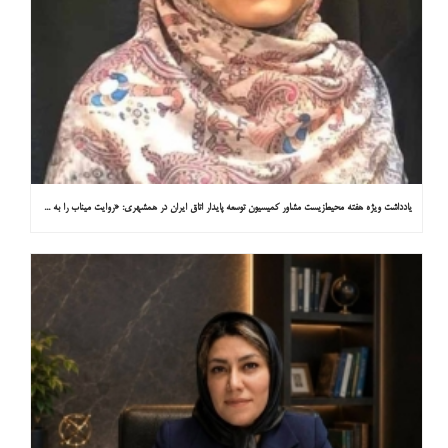
یادداشت ویژه هفته محیط‌زیست مشاور کمیسیون توسعه پایدار اتاق ایران در همشهری: «روایت میناب را به کاپ ۳۱ ببریم»