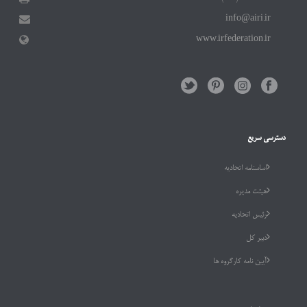
info@airi.ir
www.irfederation.ir
دسترسی سریع
اساسنامه اتحادیه
هیئت مدیره
رئیس اتحادیه
دبیر کل
آیین نامه کارگروه ها