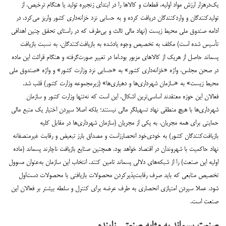
یک‌در‌هزار ارزش مواد اولیه، قطعات و کالاها را در ابتدای زنجیره‌ تولید یا هنگام ترخیص، از
تولیدکنندگان و واردکنندگان دریافت کرده و به حسابی نزد خزانه‌داری کشور واریز می‌کرد. در
ادامه صندوق ملی محیط زیست (نهاد مالی ثالث و بی‌طرف که در راستای تحقق چنین اهدافی
تأسیس شده است) مکلف به تخصیص وجوه یادشده به بازیافت‌کنندگان، به نسبت بازیافت
پسماند حاصل از هریک از کالاهای مزبور بود.اما در تغییر صورت‌گرفته و هنگام قرائت این ماده
در صحن مجلس، واژه‌ «خزانه‌داری کشور» به «حسابی نزد وزارت کشور» و واژه‌ «صندوق ملی
محیط‌ زیست» به «سازمان شهرداری‌ها و دهیاری‌ها» (زیرمجموعه‌ وزارت کشور) قلب شد.
فعالان این حوزه معتقدند اساسی‌ترین اشکال، این است که نه‌تنها وزارت کشور و سازمان
شهرداری‌ها با هیچ منطقی نهاد تسهیلگر مالی نیستند؛ بلکه اصلا سپردن اختیار یک منبع مالی
حمایتی برای همه مجریان، به یکی از مجریان (سازمان شهرداری‌ها در مقابل کلیه‌
بازیافت‌کنندگان کشور) به خودی‌خود انحصارزاست و مصداق بارز تبعیض و رقابت غیرمنصفانه
نهاد حاکمیت با شهروندان در اقتصاد خواهد بود. همچنین صنایع بازیافت ناچارند پسماند (ماده‌
اولیه‌ این صنعت) را از شبکه‌های دلالی پسماند تامین کنند. انتخاب این سازمان به‌عنوان مسوول
تخصیص منابعی که باید صرف رقابت‌پذیرکردن محصولات بازیافتی با محصولات دست‌اول
شود، عملا سپردن امتیازی انحصاری به طرف عرضه برای کنترل و سلطه بیشتر بر فعالان این
صنعت است.
صنعت پسماند به مثابه صنعتی زاینده