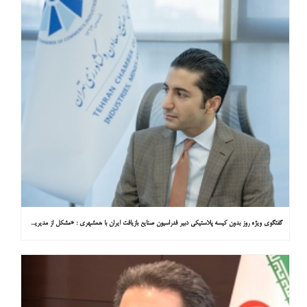
گفتگوی ویژه روز بدون کیسه پلاستیکی دبیر فدراسیون صنایع بازیافت ایران با همشهری : «مشکل از مدیریت پسماند پلاستیکی است، نه کیسه پلاستیکی»