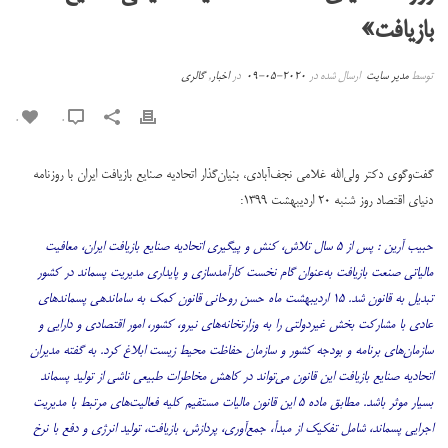
بازیافت»
توسط
مدیر سایت
ارسال شده در
2020-05-09
در
اخبار
,
گالری
0
0
گفت‌وگوی دکتر ولی‌الله غلامی نجف‌آبادی، بنیان‌گذار اتحادیه صنایع بازیافت ایران با روزنامه
دنیای اقتصاد روز شنبه ۲۰ اردیبهشت ۱۳۹۹:
حبیب آرین : پس از ۵ سال تلاش، کنش و پیگیری اتحادیه صنایع بازیافت ایران، معافیت
مالیاتی صنعت بازیافت به‌عنوان گام نخست کارآمدسازی و پایداری مدیریت پسماند در کشور
تبدیل به قانون شد. ۱۵ اردیبهشت ماه حسن روحانی قانون کمک به ساماندهی پسماندهای
عادی با مشارکت بخش غیردولتی را به وزارتخانه‌های نیرو، کشور، امور اقتصادی و دارایی و
سازمان‌های برنامه و بودجه کشور و سازمان حفاظت محیط زیست ابلاغ کرد. به گفته مدیران
اتحادیه صنایع بازیافت این قانون می‌تواند در کاهش مخاطرات طبیعی ناشی از تولید پسماند
بسیار موثر باشد. مطابق ماده ۵ این قانون مالیات مستقیم کلیه فعالیت‌های مرتبط با مدیریت
اجرایی پسماند، شامل تفکیک از مبدأ، جمع‌آوری، پردازش، بازیافت، تولید انرژی و دفع با نرخ