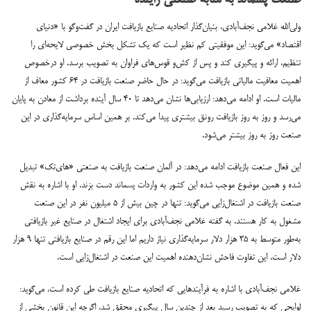
ولی‌الله غلامی نجف‌آبادی، بنیان‌گذار اتحادیه صنایع بازیافت ایران در گفت‌وگو با «دنیای
اقتصاد» می‌گوید: این موفقیتی کم نظیر است که یک تشکل بخش خصوصی لایحه‌ای را
تنظیم، ‌ارائه و پیگیری کند و پس از کش‌و قوس‌های فراوان به تصویب برسد. او درخصوص
اهمیت معافیت مالیاتی‌ بازیافت می‌گوید: در حال حاضر صنعت بازیافت در ۶۴ کشور معاف از
مالیات است. او ادامه می‌دهد: ارزیابی‌ها نشان می‌دهد تا ۴۰ سال آینده برداشت از معادن به پایان
می‌رسد و روز به روز بازیافت رونق بیشتری پیدا می‌کند. بر همین اساس سرمایه‌گذاری در این
صنعت روز به روز بیشتر می‌شود.
این فعال صنعت بازیافت ادامه می‌دهد: در آلمان صنعت بازیافت به صنعتی «های‌تک» تبدیل
شده و همین موضوع موجب شده این کشور به واردات پسماند دست بزند. او با اشاره به نقش
صنعت بازیافت در اشتغال‌زایی می‌گوید: تنها در چین بیش از ۵ میلیون نفر در این صنعت
مشغول به کار هستند. به گفته غلامی نجف‌آبادی برای ایجاد اشتغال در صنایع غیر بازیافتی
به‌طور متوسط به ۳۵ هزار دلار سرمایه‌گذاری نیاز داریم اما این رقم در صنایع بازیافتی تنها ۹ هزار
دلار است، این تفاوت فاحش نشان‌دهنده اهمیت این صنعت در اشتغال‌زایی است.
غلامی نجف‌آبادی با اشاره به فرآیند‌هایی که اتحادیه صنایع بازیافت طی کرده است، می‌گوید:
لوایحی که به تصویب رسید بعد از چندین سال پیگیری محقق شد، اگرچه این قانون بخشی از