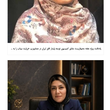
یادداشت ویژه هفته محیط‌زیست مشاور کمیسیون توسعه پایدار اتاق ایران در همشهری: «روایت میناب را به کاپ ۳۱ ببریم»