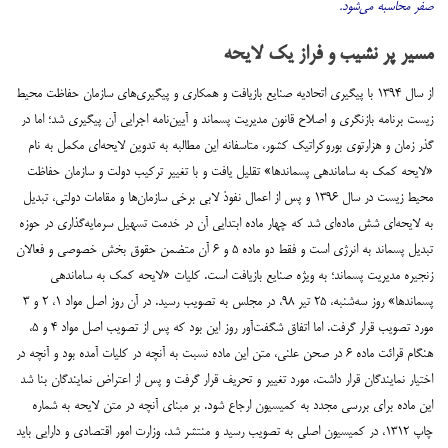
صفر محاسبه می‌شود.
مسیر پر نشیب و فراز یک لایحه
از سال ۱۳۹۴ با پیگیری اتحادیه صنایع بازیافت و همکاری و پیگیری‌های سازمان حفاظت محیط
زیست برنامه بازنگری و اصلاح قانون مدیریت پسماند و آیین‌نامه اجرایی آن پیگیری شد؛ اما در
گذر زمان و هزارتوی بوروکراتیک کشور، متاسفانه این مطالبه به تدوین لایحه‌ای مکمل به نام
«لایحه کمک به ساماندهی پسماندها» تقلیل یافت و با تغییر ترکیب دولت و سازمان حفاظت
محیط زیست در سال ۱۳۹۶ و پس از اعمال نفوذ لابی برخی سازمان‌ها و مقامات دولتی، تبدیل
به لایحه‌ای شش ماده‌ای شد که چهار ماده ابتدایی آن در خدمت تسهیل سرمایه‌گذاری در حوزه
تبدیل پسماند به انرژی است و فقط دو ماده ۵ و ۶ آن متضمن حقوق بخش خصوصی و فعالان
زنجیره مدیریت پسماند؛ به ویژه صنایع بازیافت است. کلیات «لایحه کمک به ساماندهی
پسماندها» روز سه‌شنبه، ۲۵ تیر ۹۸، در مجلس به تصویب رسید. در آن روز اصل مواد ۱، ۲ و ۳
مورد تصویب قرار گرفت. اما اتفاق شگفت‌آور روز این بود که پس از تصویب اصل مواد ۴ و ۵،
هنگام قرائت ماده‌ ۶ در صحن علنی، متن این ماده نسبت به آنچه در کلیات آمده ‌بود و آنچه در
اختیار نمایندگان قرار داشت، مورد تغییر و تحریف قرار گرفت و پس از اعتراض نمایندگان بنا شد
این ماده برای بررسی مجدد به کمیسیون ارجاع شود. بر مبنای آنچه در متن لایحه به شماره‌
چاپ ۱۳۱۲، در کمیسیون اصلی به تصویب رسید و منتشر شد، وزارت امور اقتصادی و دارایی باید