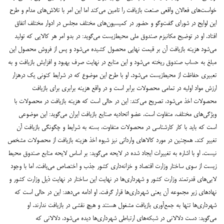
خواست‌های فعالان واقعی صنعت بازیافت را تامین می‌کند اما این امر با تلاش‌های مدام و طرح
این لوایح در شورای گفت‌وگو و حضور در کمیسیون‌های مختلف مجلس در ادوار مختلف اتفاق
افتاد. او در توضیح مکانیزم صندوق ملی محیط‌زیست می‌گوید: در بدو امر هر کالایی که تولید
می‌شود هزینه بازیافت آن بر قیمت نهایی محصول کشیده می‌شود و پس از فروش محصول این
مبلغ به حساب صندوق ریخته می‌شود و این منابع در نهایت صرف بهبود و افزایش بازیافت و به
تعبیری حفاظت از محیط‌زیست می‌شود. او با طرح این موضوع که در شرایط کنونی یک ‌در‌هزار
ارزش مواد اولیه در تمامی محصولات برابر است و در واقع هزینه برابری برای بازیافت
محصولات اخذ می‌شود، تصریح می‌کند: این در حالی است که هزینه بازیافت در محصولات با
ویژگی‌های مختلف، متفاوت است. عضو اتحادیه صنایع بازیافت ایران می‌گوید: این موضوعی
است که باید با کار کارشناسی در محصولات متفاوت، بسته به شرایط و چگونگی بازیافت آن
تغییر کند. همچنین در مورد کالاهای وارداتی نیز شیوه‌ اخذ هزینه بازیافت از محصولات مشخص
نیست. او با اشاره به تغییرات ایجاد شده در لایحه می‌گوید: بر اساس لایحه منابع صندوق محیط
زیست از سوی ساختار وزارت اقتصاد و خزانه‌داری کشور جذب و اختصاص می‌یافت، اما با وجود
لابی‌های قدرتمند وزارت کشور و شهرداری‌ها در نهایت این ساختار در نهایت ذیل وزارت کشور‌ و
نهاد‌های زیر مجموعه آن یعنی شهرداری‌ها قرار گرفت. او ادامه می‌دهد: این در حالی است که
شهرداری‌ها تنها به جمع‌آوری بازیافت مشغول هستند و هیچ نقشی در بازیافت ندارند. او
می‌گوید: دست دلالانی در شبکه‌های ارتباطی شهرداری‌ها دیده می‌شود، دلالانی که