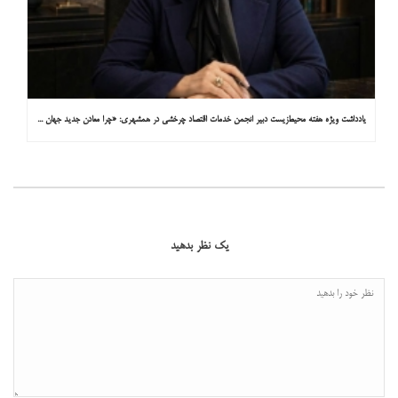
یادداشت ویژه هفته محیط‌زیست دبیر انجمن خدمات اقتصاد چرخشی در همشهری: «چرا معادن جدید جهان زیر زمین نیستند؟»
یک نظر بدهید