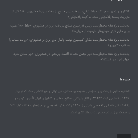
گفتگوی ویژه روز بدون کیسه پلاستیکی دبیر فدراسیون صنایع بازیافت ایران با همشهری : «مشکل از
مدیریت پسماند پلاستیکی است، نه کیسه پلاستیکی»
یادداشت ویژه هفته محیط‌زیست رئیس فدراسیون صنایع بازیافت ایران در همشهری: «فقط ۱۸۰ مصوبه
برای خارج کردن خودروهای فرسوده از خیابان‌ها»
یادداشت ویژه هفته محیط‌زیست مشاور کمیسیون توسعه پایدار اتاق ایران در همشهری: «روایت میناب را
به کاپ ۳۱ ببریم»
یادداشت ویژه هفته محیط‌زیست دبیر انجمن خدمات اقتصاد چرخشی در همشهری: «چرا معادن جدید
جهان زیر زمین نیستند؟»
درباره ما
اتحادیه صنایع بازیافت ایران سازمانی عضومحور، مستقل، غیر دولتی و غیر انتفاعی است که در بهار
۱۳۸۷ با شماره‌ی ثبت ۳۱۴۵۳ در اتاق بازرگانی، صنایع، معادن و کشاورزی ایران تأسیس گردیده و
یگانه تشکل اقتصادی تخصصی با بیش از ۲۵۰ شرکت بخش خصوصی در حوزه‌های مختلف تولید کالا
و خدمات در زیست‌بوم مدیریت پسماند کشور است.