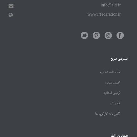
info@airi.ir
www.irfederation.ir
دسترسی سریع
اساسنامه اتحادیه
هیئت مدیره
رئیس اتحادیه
دبیر کل
آیین نامه کارگروه ها
جدیدترین اخبار