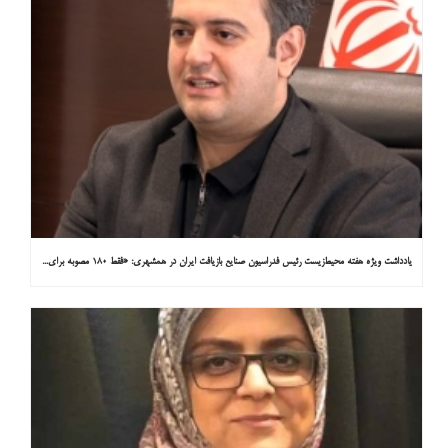
یادداشت ویژه هفته محیط‌زیست رئیس فدراسیون صنایع بازیافت ایران در همشهری: «فقط ۱۸۰ مصوبه برای خارج کردن خودروهای فرسوده از خیابان‌ها»