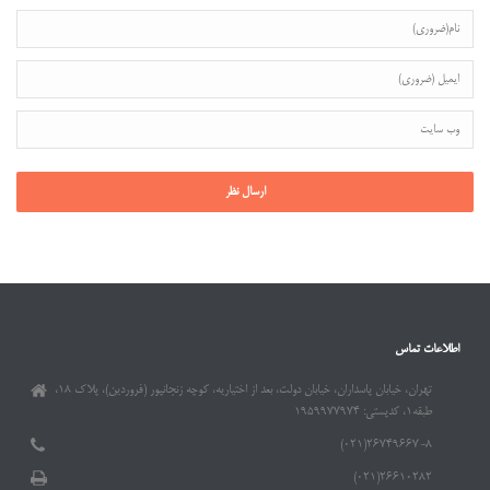
اطلاعات تماس
تهران، خیابان پاسداران، خیابان دولت، بعد از اختیاریه، کوچه زنجانپور (فروردین)، پلاک ۱۸،
طبقه۱، کدپستی: ۱۹۵۹۹۷۷۹۷۴
۲۶۷۴۹۶۶۷-۸(۰۲۱)
۲۶۶۱۰۲۸۲(۰۲۱)