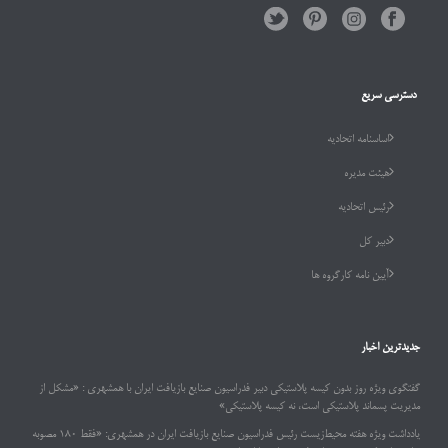
دسترسی سریع
اساسنامه اتحادیه
هیئت مدیره
رئیس اتحادیه
دبیر کل
آیین نامه کارگروه ها
جدیدترین اخبار
گفتگوی ویژه روز بدون کیسه پلاستیکی دبیر فدراسیون صنایع بازیافت ایران با همشهری : «مشکل از
مدیریت پسماند پلاستیکی است، نه کیسه پلاستیکی»
یادداشت ویژه هفته محیط‌زیست رئیس فدراسیون صنایع بازیافت ایران در همشهری: «فقط ۱۸۰ مصوبه