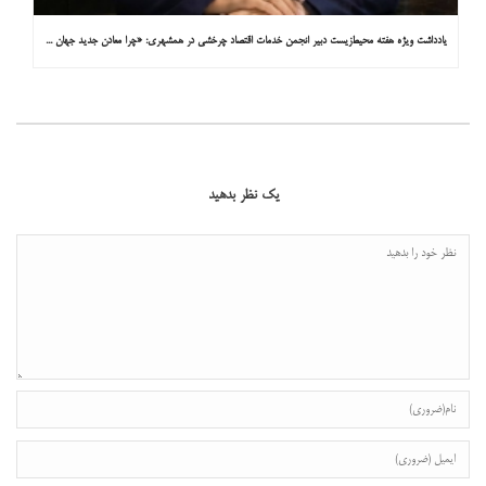
یادداشت ویژه هفته محیط‌زیست دبیر انجمن خدمات اقتصاد چرخشی در همشهری: «چرا معادن جدید جهان زیر زمین نیستند؟»
یک نظر بدهید