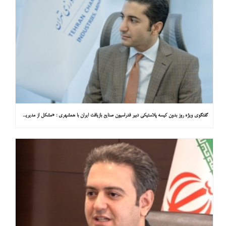
گفتگوی ویژه روز بدون کیسه پلاستیکی دبیر فدراسیون صنایع بازیافت ایران با همشهری : «مشکل از مدیریت پسماند پلاستیکی است، نه کیسه پلاستیکی»