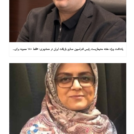
یادداشت ویژه هفته محیط‌زیست رئیس فدراسیون صنایع بازیافت ایران در همشهری: «فقط ۱۸۰ مصوبه برای خارج کردن خودروهای فرسوده از خیابان‌ها»