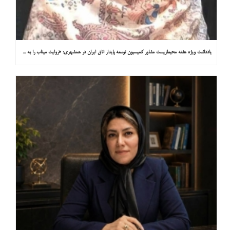
یادداشت ویژه هفته محیط‌زیست مشاور کمیسیون توسعه پایدار اتاق ایران در همشهری: «روایت میناب را به کاپ ۳۱ ببریم»