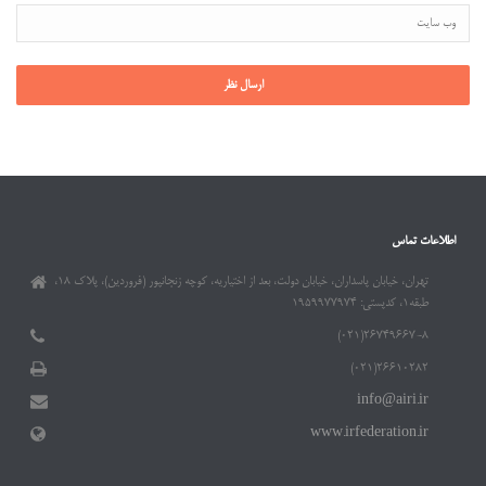
اطلاعات تماس
تهران، خیابان پاسداران، خیابان دولت، بعد از اختیاریه، کوچه زنجانپور (فروردین)، پلاک ۱۸،
طبقه۱، کدپستی: ۱۹۵۹۹۷۷۹۷۴
۲۶۷۴۹۶۶۷-۸(۰۲۱)
۲۶۶۱۰۲۸۲(۰۲۱)
info@airi.ir
www.irfederation.ir