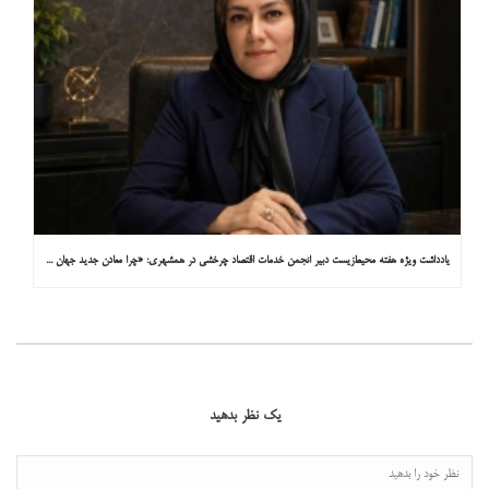
یادداشت ویژه هفته محیط‌زیست دبیر انجمن خدمات اقتصاد چرخشی در همشهری: «چرا معادن جدید جهان زیر زمین نیستند؟»
یک نظر بدهید