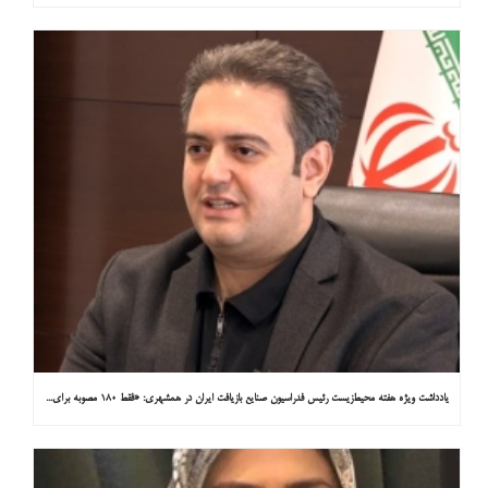
یادداشت ویژه هفته محیط‌زیست رئیس فدراسیون صنایع بازیافت ایران در همشهری: «فقط ۱۸۰ مصوبه برای خارج کردن خودروهای فرسوده از خیابان‌ها»