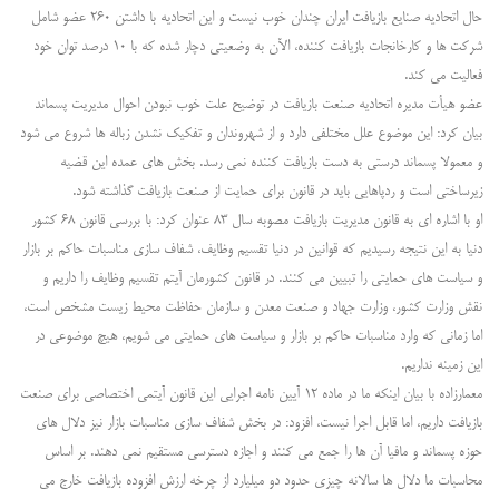
حال اتحادیه صنایع بازیافت ایران چندان خوب نیست و این اتحادیه با داشتن ۲۶۰ عضو شامل
شرکت ها و کارخانجات بازیافت کننده، الآن به وضعیتی دچار شده که با ۱۰ درصد توان خود
فعالیت می کند.
عضو هیأت مدیره اتحادیه صنعت بازیافت در توضیح علت خوب نبودن احوال مدیریت پسماند
بیان کرد: این موضوع علل مختلفی دارد و از شهروندان و تفکیک نشدن زباله ها شروع می شود
و معمولا پسماند درستی به دست بازیافت کننده نمی رسد. بخش های عمده این قضیه
زیرساختی است و ردپاهایی باید در قانون برای حمایت از صنعت بازیافت گذاشته شود.
او با اشاره ای به قانون مدیریت بازیافت مصوبه سال ۸۳ عنوان کرد: با بررسی قانون ۶۸ کشور
دنیا به این نتیجه رسیدیم که قوانین در دنیا تقسیم وظایف، شفاف سازی مناسبات حاکم بر بازار
و سیاست های حمایتی را تبیین می کنند. در قانون کشورمان آیتم تقسیم وظایف را داریم و
نقش وزارت کشور، وزارت جهاد و صنعت معدن و سازمان حفاظت محیط زیست مشخص است،
اما زمانی که وارد مناسبات حاکم بر بازار و سیاست های حمایتی می شویم، هیچ موضوعی در
این زمینه نداریم.
معمارزاده با بیان اینکه ما در ماده ۱۲ آیین نامه اجرایی این قانون آیتمی اختصاصی برای صنعت
بازیافت داریم، اما قابل اجرا نیست، افزود: در بخش شفاف سازی مناسبات بازار نیز دلال های
حوزه پسماند و مافیا آن ها را جمع می کنند و اجازه دسترسی مستقیم نمی دهند. بر اساس
محاسبات ما دلال ها سالانه چیزی حدود دو میلیارد از چرخه ارزش افزوده بازیافت خارج می