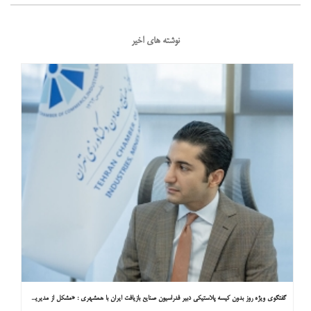
نوشته های اخیر
گفتگوی ویژه روز بدون کیسه پلاستیکی دبیر فدراسیون صنایع بازیافت ایران با همشهری : «مشکل از مدیریت پسماند پلاستیکی است، نه کیسه پلاستیکی»