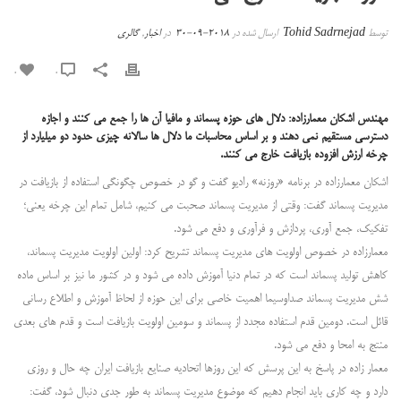
توسط
Tohid Sadrnejad
ارسال شده در
2018-09-30
در
اخبار
,
گالری
0
0
مهندس اشکان معمارزاده: دلال های حوزه پسماند و مافیا آن ها را جمع می کنند و اجازه
دسترسی مستقیم نمی دهند و بر اساس محاسبات ما دلال ها سالانه چیزی حدود دو میلیارد از
چرخه ارزش افزوده بازیافت خارج می کنند.
اشکان معمارزاده در برنامه «روزنه» رادیو گفت و گو در خصوص چگونگی استفاده از بازیافت در
مدیریت پسماند گفت: وقتی از مدیریت پسماند صحبت می کنیم، شامل تمام این چرخه یعنی؛
تفکیک، جمع آوری، پردازش و فرآوری و دفع می شود.
معمارزاده در خصوص اولویت های مدیریت پسماند تشریح کرد: اولین اولویت مدیریت پسماند،
کاهش تولید پسماند است که در تمام دنیا آموزش داده می شود و در کشور ما نیز بر اساس ماده
شش مدیریت پسماند صداوسیما اهمیت خاصی برای این حوزه از لحاظ آموزش و اطلاع رسانی
قائل است. دومین قدم استفاده مجدد از پسماند و سومین اولویت بازیافت است و قدم های بعدی
منتج به امحا و دفع می شود.
معمار زاده در پاسخ به این پرسش که این روزها اتحادیه صنایع بازیافت ایران چه حال و روزی
دارد و چه کاری باید انجام دهیم که موضوع مدیریت پسماند به طور جدی دنبال شود، گفت: