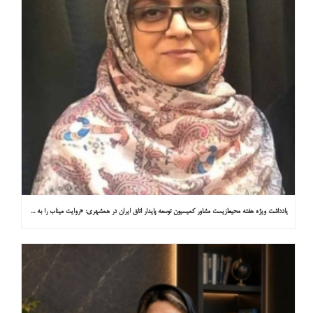
یادداشت ویژه هفته محیط‌زیست مشاور کمیسیون توسعه پایدار اتاق ایران در همشهری: «روایت میناب را به کاپ ۳۱ ببریم»