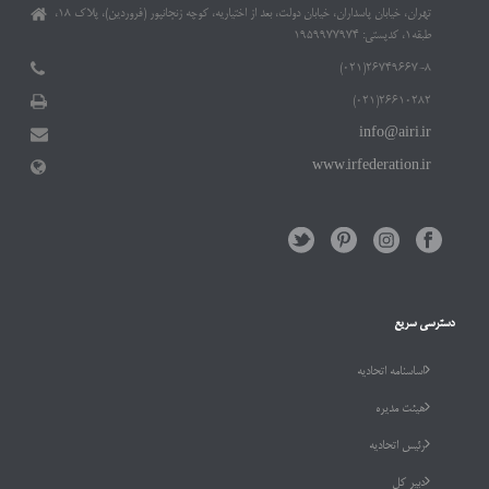
تهران، خیابان پاسداران، خیابان دولت، بعد از اختیاریه، کوچه زنجانپور (فروردین)، پلاک ۱۸،
طبقه۱، کدپستی: ۱۹۵۹۹۷۷۹۷۴
۲۶۷۴۹۶۶۷-۸(۰۲۱)
۲۶۶۱۰۲۸۲(۰۲۱)
info@airi.ir
www.irfederation.ir
دسترسی سریع
اساسنامه اتحادیه
هیئت مدیره
رئیس اتحادیه
دبیر کل