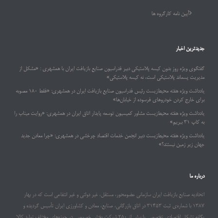
آیین نامه کارگروه ها
جدیدترین اخبار
گفتگوی ویژه روز بدون کیسه پلاستیکی دبیر فدراسیون صنایع بازیافت ایران با همشهری : «مشکل از
مدیریت پسماند پلاستیکی است، نه کیسه پلاستیکی»
یادداشت ویژه هفته محیط‌زیست رئیس فدراسیون صنایع بازیافت ایران در همشهری: «فقط ۱۸۰ مصوبه
برای خارج کردن خودروهای فرسوده از خیابان‌ها»
یادداشت ویژه هفته محیط‌زیست مشاور کمیسیون توسعه پایدار اتاق ایران در همشهری: «روایت میناب را
به کاپ ۳۱ ببریم»
یادداشت ویژه هفته محیط‌زیست دبیر انجمن خدمات اقتصاد چرخشی در همشهری: «چرا معادن جدید
جهان زیر زمین نیستند؟»
درباره ما
اتحادیه صنایع بازیافت ایران سازمانی عضومحور، مستقل، غیر دولتی و غیر انتفاعی است که در بهار
۱۳۸۷ با شماره‌ی ثبت ۳۱۴۵۳ در اتاق بازرگانی، صنایع، معادن و کشاورزی ایران تأسیس گردیده و
یگانه تشکل اقتصادی تخصصی با بیش از ۲۵۰ شرکت بخش خصوصی در حوزه‌های مختلف تولید کالا