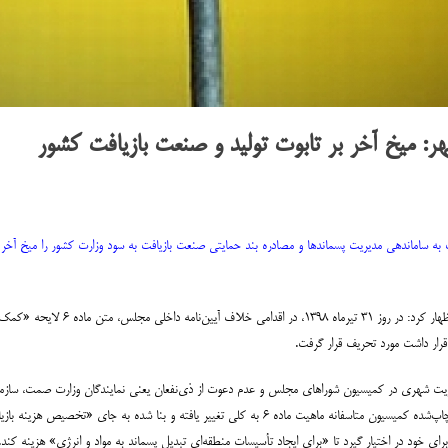
هر: میخ آخر بر تابوت تولید و صنعت بازیافت کشور
ر اتحادیه صنایع بازیافت ایران، تحریف ماده ۶ لایحه کمک به ساماندهی مدیریت پسماندها و مصادره بند حمایتی صنعت بازیافت به سود و
امین صدرنژاد، دبیر اتحادیه صنایع بازیا
رار داشت مورد تحریف قرار گرفت.
یریت شهری در کمیسیون شوراهای مجلس و عدم دعوت از ذی‌نفعان یعنی نمایندگان وزارت صمت، سازم
ضمن مخالفت اکید اتاق بازرگانی و تشکل تخصصی این حوزه، در گزارش چاپ‌شده کمیسیون متاسفانه ماهیت ماده ۶
ای خود در اختیار گیرد تا «برای ایجاد تأسیسات منطقه‌ای تبدیل پسماند به مواد و انرژی» هزینه کند.