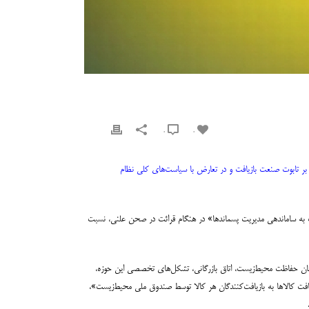
0
0
زارت کشور را میخ آخر بر تابوت صنعت بازیافت و در تعارض با سیاست‌های کلی نظام
فت ایران، در گفتگو با خبرنگار مهر اظهار کرد:‌ در روز ۳۱ تیرماه ۱۳۹۸، در اقدامی خلاف آیین‌نامه‌ داخلی مجلس، متن ماده ۶ لایحه «کمک به ساماندهی مدیریت پسماندها» در هنگام قرائت در صحن علنی، نسبت
ان حفاظت محیط‌زیست، اتاق بازرگانی، تشکل‌های تخصصی این حوزه،
 به کلی تغییر یافته و بنا شده به جای «تخصیص هزینه بازیافت کالاها به بازیافت‌کنندگان هر کالا توسط صندوق ملی محیط‌زیست»،