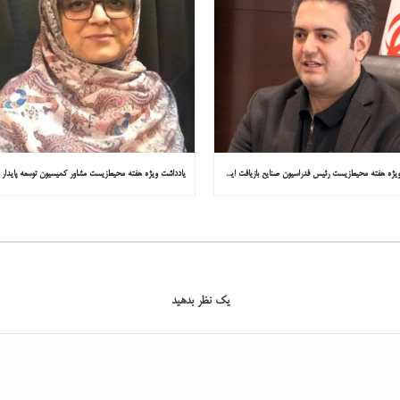
یادداشت ویژه هفته محیط‌زیست رئیس فدراسیون صنایع بازیافت ایران در همشهری: «فقط ۱۸۰ مصوبه برای خارج کردن خودروهای فرسوده از خیابان‌ها»
یک نظر بدهید