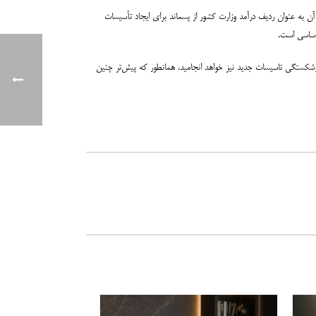
ور و لحاظ کردن آن به عنوان ردیف درآمد وزارت کشور از پسماند برای ایجاد تأسیسات
پسماند، بلکه به ورشکستگی تاسیسات جدید نیز خواهد انجامید، همانطور که پیش‌تر چنین