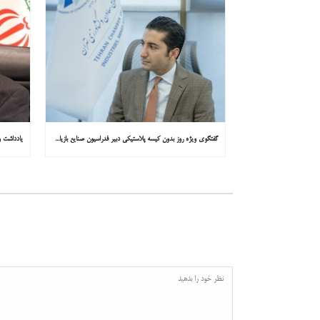
گفتگوی ویژه روز بدون کیسه پلاستیکی دبیر فدراسیون صنایع بازیافت ایران با همشهری : «مشکل از مدیریت پسماند پلاستیکی است، نه کیسه پلاستیکی»