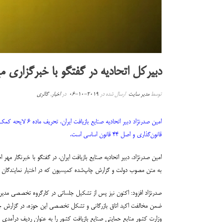
دبیرکل اتحادیه در گفتگو با خبرگزاری م
توسط
مدیر سایت
ارسال شده در
2019-10-06
در
اخبار
,
گالری
امین صدرنژاد دبی
قانون‌گذاری و اصل ۴۴ قانون اساسی است.
به متن مصوب دولت و گزارش چاپ‌شده کمیسیون که در اختیار نمایندگان ق
صدرنژاد افزود: اکنون نیز پس از تشکیل جلساتی در کارگروه تخصصی مد
وزارت کشور منابع حمایتی صنایع بازیافت کشور را به عنوان ردیف درآمدی بر