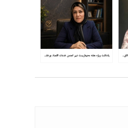
یادداشت ویژه هفته محیط‌زیست مشاور کمیسیون توسعه پایدار اتاق ایران در همشهری: «روایت میناب را به کاپ ۳۱ ببریم»
یادداشت ویژه هفته محیط‌زیست دبیر انجمن خدمات اقتصاد چرخشی در همشهری: «چرا معادن جدید جهان زیر زمین نیستند؟»