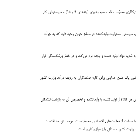
دبیر اتحادیه صنایع بازیافت ایران گفت: این امر برای آینده صنعت، اقتصاد سبز و محیط‌زیست کشور بسیار خطرناک خواهد بود و در سال رونق تولید، با سیاست‌های کلی نظام قانون‌گذاری مصوّب مقام معظم رهبری (بندهای ۹ و ۱۵) و سیاستهای کلی
نه بازیافت کالاها ماهیتی کاملا جداگانه از مالیات یا عوارض شهری دارد و اساسا در ردیف درآمدهای وزارت کشور قرار نمی‌گیرد. امروزه بیش از ۴۰۰ چارچوب سیاستی مسئولیت‌تولیدکننده در سطح جهان وجود دارد که به جرأت
 شدید مواد اولیه دست و پنجه نرم می‌کند و در خطر ورشکستگی قرار
 تغییر یک منبع حمایتی برای کلیه صنعتگران به ردیف درآمد وزارت کشور
یافت کالا (یک‌درهزار ارزش هر کالا) از تولیدکننده‌ یا واردکننده و تخصیص آن به بازیافت‌کنندگان
با حمایت از فعالیت‌های اقتصادی محیط‌زیست، موجب توسعه اقتصاد
 وزارت کشور مصداق بارز موازی‌کاری است.