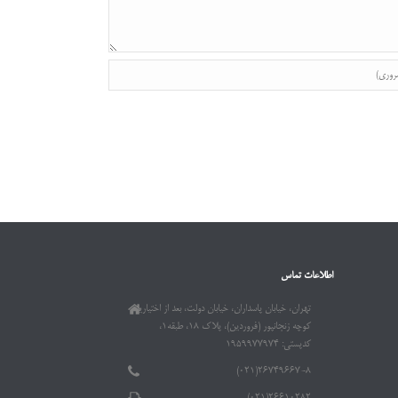
اطلاعات تماس
تهران، خیابان پاسداران، خیابان دولت، بعد از اختیاریه،
کوچه زنجانپور (فروردین)، پلاک ۱۸، طبقه۱،
کدپستی: ۱۹۵۹۹۷۷۹۷۴
۲۶۷۴۹۶۶۷-۸(۰۲۱)