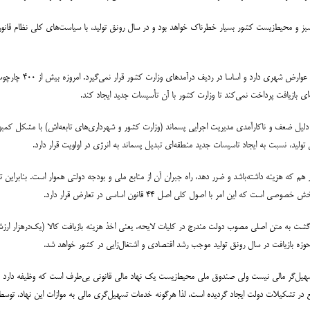
صدرنژاد تاکید کرد: هزی
ه‌ای بازیافت پرداخت نمی‌کند تا وزارت کشور با آن تأسیسات جدید ایجاد کند.
ل ضعف و ناکارآمدی مدیریت اجرایی پسماند (وزارت کشور و شهرداری‌های تابعه‌اش) با مشکل کمبود
لید، نسبت به ایجاد تاسیسات جدید منطقه‌ای تبدیل پسماند به انرژی در اولویت قرار دارد.
 هم که هزینه داشته‌باشد و ضرر دهد، راه جبران آن از منابع ملی و بودجه دولتی هموار است. بنابراین
ن امر با اصول کلی اصل ۴۴ قانون اساسی در تعارض قرار دارد.
حادیه صنایع بازیافت ایران گفت: پیشنهاد اول ما، اصلاح ماده ۶ و بازگشت به متن اصلی مصوب دولت مندرج در کلیات لایحه، یعنی اخذ هزینه‌ باز
زه بازیافت در سال رونق تولید موجب رشد اقتصادی و اشتغال‌زایی در کشور خواهد شد.
 تسهیل‌گر مالی نیست ولی صندوق ملی محیط‌زیست یک نهاد مالی قانونی بی‌طرف است که وظیفه دارد 
 تشکیلات دولت ایجاد گردیده است، لذا هرگونه خدمات تسهیل‌گری مالی به موازات این نهاد، توسط